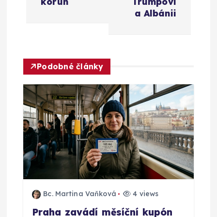
korun
Trumpovi
g
a Albánii
a
c
Podobné články
e
p
r
o
p
Bc. Martina Vaňková
4 views
ř
Praha zavádí měsíční kupón