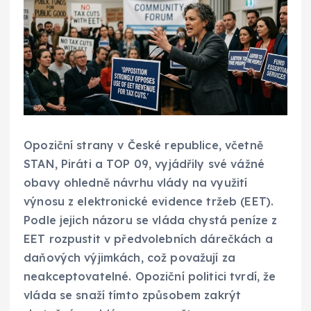
Opoziční strany v České republice, včetně
STAN, Piráti a TOP 09, vyjádřily své vážné
obavy ohledně návrhu vlády na využití
výnosu z elektronické evidence tržeb (EET).
Podle jejich názoru se vláda chystá peníze z
EET rozpustit v předvolebních dárečkách a
daňových výjimkách, což považují za
neakceptovatelné. Opoziční politici tvrdí, že
vláda se snaží tímto způsobem zakrýt