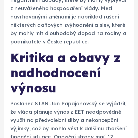
negativními dopady, které by mohly vyplývat
z neuváženého hospodaření vlády. Mezi
navrhovanými změnami je například rušení
některých daňových zvýhodnění a slev, které
by mohly mít dlouhodobý dopad na rodiny a
podnikatele v České republice.
Kritika a obavy z
nadhodnocení
výnosu
Poslanec STAN Jan Papajanovský se vyjádřil,
že vláda plánuje výnos z EET neodpovědně
využít na předvolební sliby a nekoncepční
výjimky, což by mohlo vést k dalšímu zhoršení
finanční situace. Opoziční strany mají 12