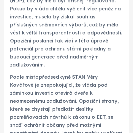
(HDP), což by mělo být přísněji regulováno.
Pokud by vláda chtěla vyčlenit více peněz na
investice, musela by získat souhlas
příslušných sněmovních výborů, což by mělo
vést k větší transparentnosti a odpovědnosti.
Opoziční poslanci tak vidí v této úpravě
potenciál pro ochranu státní pokladny a
budoucí generace před nadměrným
zadlužováním.
Podle místopředsedkyně STAN Věry
Kovářové je znepokojující, že vláda pod
záminkou investic otevírá dveře k
neomezenému zadlužování. Opoziční strany,
které se chystají předložit desítky
pozměňovacích návrhů k zákonu o EET, se
snaží ochránit občany před možnými