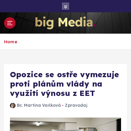
S
k
i
p
t
Inspirace pro mediální růst a podnikání
o
Home
c
o
n
t
e
Opozice se ostře vymezuje
n
proti plánům vlády na
t
využití výnosu z EET
Bc. Martina Vaňková
Zpravodaj