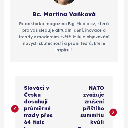
Bc. Martina Vaňková
Redaktorka magazínu Big-Media.cz, která
pro vás sleduje aktuální dění, inovace a
trendy v moderním světě. Miluje objevování
nových skutečností a psaní textů, které
inspirují.
N
Slováci v
NATO
a
Česku
zvažuje
dosahují
zrušení
v
průměrné
příštího
mzdy přes
summitu
i
64 tisíc
kvůli