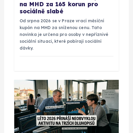
na MHD za 165 korun pro
í
sociálně slabé
s
Od srpna 2026 se v Praze vrací měsíční
kupón na MHD za sníženou cenu. Tato
p
novinka je určena pro osoby v nepříznivé
sociální situaci, které pobírají sociální
ě
dávky.
v
e
k