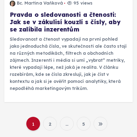
Bc. Martina Vaňková
95 views
Pravda o sledovanosti a čtenosti:
Jak se v zákulisí kouzlí s čísly, aby
se zalíbila inzerentům
Sledovanost a čtenost vypadají na první pohled
jako jednoduchá čísla, ve skutečnosti ale často stojí
na různých metodikách, filtrech a obchodních
zájmech. Inzerenti i média si umí „vybrat“ metriky,
které vypadají lépe, než jaká je realita. V článku
rozebírám, kde se čísla zkreslují, jak je číst v
kontextu a jak si je ověřit pomocí analytiky, která
nepodléhá marketingovým trikům.
1
2
…
5
S