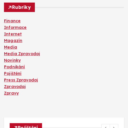
t
Rubriky
r
Finance
Informace
á
Internet
Magazín
n
Media
Media Zpravodaj
k
Novinky
Podnikání
Pojištění
o
Press Zpravodaj
Zpravodaj
v
Zpravy
á
n
Pojištění