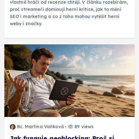
vlastně hráči od recenze chtějí. V článku rozebírám,
proč streameři dominují herní kritice, jak to mění
SEO i marketing a co z toho mohou vytěžit herní
weby i značky.
Bc. Martina Vaňková
89 views
Jak funguje geoblocking: Proč si