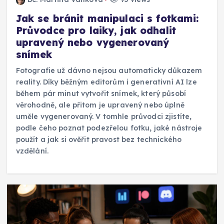
Jak se bránit manipulaci s fotkami:
Průvodce pro laiky, jak odhalit
upravený nebo vygenerovaný
snímek
Fotografie už dávno nejsou automaticky důkazem
reality. Díky běžným editorům i generativní AI lze
během pár minut vytvořit snímek, který působí
věrohodně, ale přitom je upravený nebo úplně
uměle vygenerovaný. V tomhle průvodci zjistíte,
podle čeho poznat podezřelou fotku, jaké nástroje
použít a jak si ověřit pravost bez technického
vzdělání.