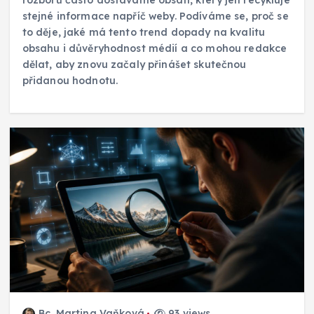
rozborů často dostáváme obsah, který jen recykluje
stejné informace napříč weby. Podíváme se, proč se
to děje, jaké má tento trend dopady na kvalitu
obsahu i důvěryhodnost médií a co mohou redakce
dělat, aby znovu začaly přinášet skutečnou
přidanou hodnotu.
Bc. Martina Vaňková
93 views