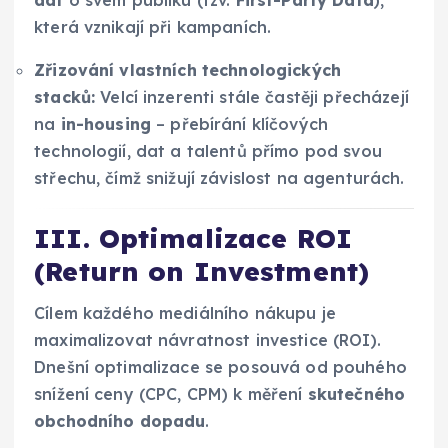
dat
o svém publiku (tzv.
First-Party Data
),
která vznikají při kampaních.
Zřizování vlastních technologických
stacků:
Velcí inzerenti stále častěji přecházejí
na
in-housing
– přebírání klíčových
technologií, dat a talentů přímo pod svou
střechu, čímž snižují závislost na agenturách.
III. Optimalizace ROI
(Return on Investment)
Cílem každého mediálního nákupu je
maximalizovat návratnost investice (ROI).
Dnešní optimalizace se posouvá od pouhého
snížení ceny (CPC, CPM) k měření
skutečného
obchodního dopadu
.