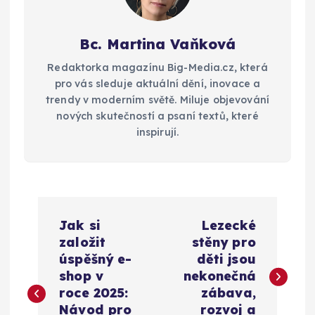
Bc. Martina Vaňková
Redaktorka magazínu Big-Media.cz, která
pro vás sleduje aktuální dění, inovace a
trendy v moderním světě. Miluje objevování
nových skutečností a psaní textů, které
inspirují.
N
Jak si
Lezecké
a
založit
stěny pro
úspěšný e-
děti jsou
v
shop v
nekonečná
roce 2025:
zábava,
Návod pro
rozvoj a