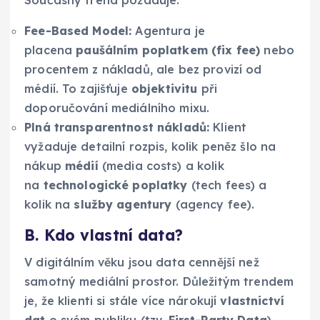
Současný trend požaduje:
Fee-Based Model:
Agentura je
placena
paušálním poplatkem (fix fee)
nebo
procentem z nákladů, ale bez provizí od
médií. To zajišťuje
objektivitu
při
doporučování mediálního mixu.
Plná transparentnost nákladů:
Klient
vyžaduje detailní rozpis, kolik peněz šlo na
nákup
médií
(media costs) a kolik
na
technologické poplatky
(tech fees) a
kolik na
služby agentury
(agency fee).
B. Kdo vlastní data?
V digitálním věku jsou data cennější než
samotný mediální prostor. Důležitým trendem
je, že klienti si stále více nárokují
vlastnictví