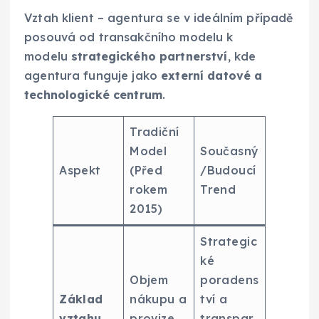
Vztah klient – agentura se v ideálním případě
posouvá od transakčního modelu k
modelu
strategického partnerství
, kde
agentura funguje jako
externí datové a
technologické centrum
.
Tradiční
Model
Současný
Aspekt
(Před
/Budoucí
rokem
Trend
2015)
Strategic
ké
Objem
poradens
Základ
nákupu a
tví a
vztahu
provize
transpar