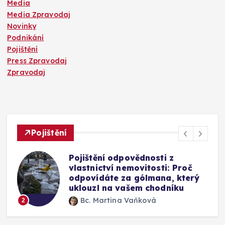
Media
Media Zpravodaj
Novinky
Podnikání
Pojištění
Press Zpravodaj
Zpravodaj
Pojištění
Mýty o pojištění skel u auta:
Vyplatí se připlatit si za přední
okno a jak funguje oprava bez
výměny
Bc. Martina Vaňková
3