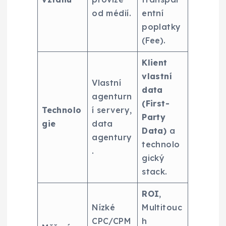
od médií.
entní
poplatky
(Fee).
Klient
vlastní
Vlastní
data
agenturn
(First-
Technolo
í servery,
Party
gie
data
Data)
a
agentury
technolo
.
gický
stack.
ROI
,
Nízké
Multitouc
CPC/CPM
h