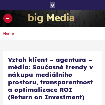
S
k
i
p
t
Inspirace pro mediální růst a podnikání
o
Home
c
o
n
t
e
Vztah klient – agentura –
n
média: Současné trendy v
t
nákupu mediálního
prostoru, transparentnost
a optimalizace ROI
(Return on Investment)