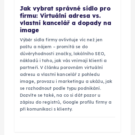
Jak vybrat správné sídlo pro
í
firmu: Virtuální adresa vs.
vlastní kancelář a dopady na
s
image
p
Výběr sídla firmy ovlivňuje víc než jen
poštu a nájem – promítá se do
ě
důvěryhodnosti značky, lokálního SEO,
nákladů i toho, jak vás vnímají klienti a
partneři. V článku porovnám virtuální
v
adresu a vlastní kancelář z pohledu
image, provozu i marketingu a ukážu, jak
e
se rozhodnout podle typu podnikání.
Dozvíte se také, na co si dát pozor u
k
zápisu do registrů, Google profilu firmy a
při komunikaci s klienty.