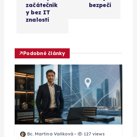
i
začátečník
bezpečí
g
y bez IT
znalostí
a
c
Podobné články
e
p
r
o
p
ř
Bc. Martina Vaňková
127 views