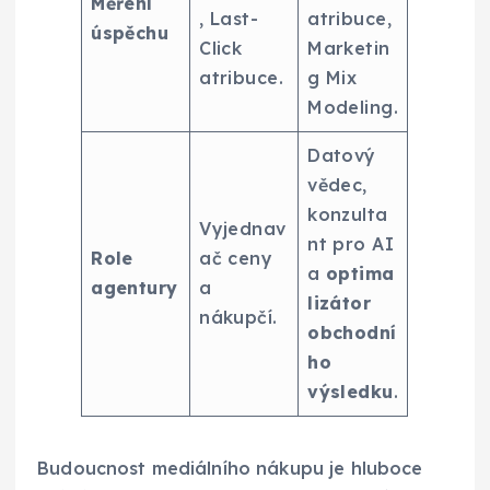
Měření
, Last-
atribuce,
úspěchu
Click
Marketin
atribuce.
g Mix
Modeling.
Datový
vědec,
konzulta
Vyjednav
nt pro AI
Role
ač ceny
a
optima
agentury
a
lizátor
nákupčí.
obchodní
ho
výsledku
.
Budoucnost mediálního nákupu je hluboce