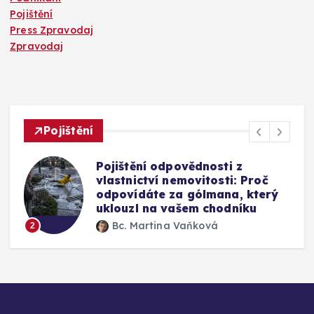
Pojištění
Press Zpravodaj
Zpravodaj
Pojištění
Mýty o pojištění skel u auta:
Vyplatí se připlatit si za přední
okno a jak funguje oprava bez
výměny
Bc. Martina Vaňková
3