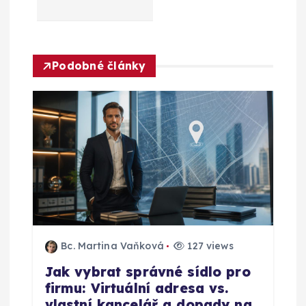
p
r
o
Podobné články
p
ř
í
s
p
Bc. Martina Vaňková
127 views
ě
Jak vybrat správné sídlo pro
firmu: Virtuální adresa vs.
v
vlastní kancelář a dopady na