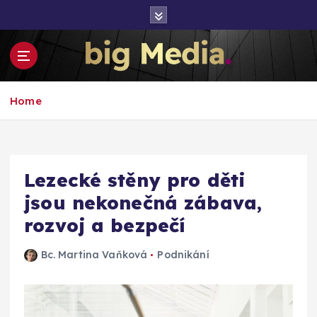
S
k
i
p
t
Inspirace pro mediální růst a podnikání
o
Home
c
o
n
t
e
Lezecké stěny pro děti
n
jsou nekonečná zábava,
t
rozvoj a bezpečí
Bc. Martina Vaňková
Podnikání