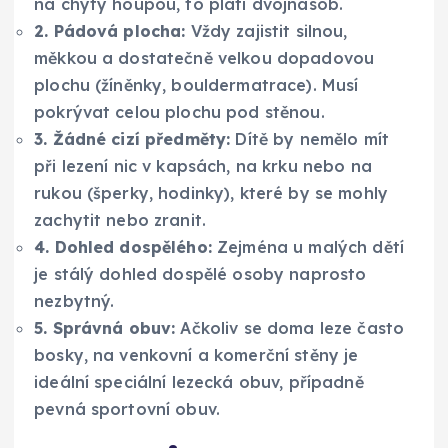
na chyty houpou, to platí dvojnásob.
2. Pádová plocha:
Vždy zajistit silnou,
měkkou a dostatečně velkou dopadovou
plochu (žíněnky, bouldermatrace). Musí
pokrývat celou plochu pod stěnou.
3. Žádné cizí předměty:
Dítě by nemělo mít
při lezení nic v kapsách, na krku nebo na
rukou (šperky, hodinky), které by se mohly
zachytit nebo zranit.
4. Dohled dospělého:
Zejména u malých dětí
je stálý dohled dospělé osoby naprosto
nezbytný.
5. Správná obuv:
Ačkoliv se doma leze často
bosky, na venkovní a komerční stěny je
ideální speciální lezecká obuv, případně
pevná sportovní obuv.