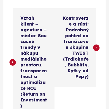
N
Vztah
Kontroverz
a
klient –
e a růst:
agentura –
Podrobný
v
média: Sou
pohled na
časné
franšízovo
i
trendy v
u skupinu
nákupu
TWIST
g
mediálního
(Trdlokafe
prostoru,
, Bubblify,
a
transparen
Kytky od
tnost a
Pepy)
c
optimaliza
ce ROI
e
(Return on
Investment
)