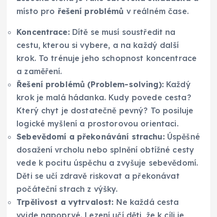
místo pro
řešení problémů
v reálném čase.
Koncentrace:
Dítě se musí soustředit na
cestu, kterou si vybere, a na každý další
krok. To trénuje jeho schopnost koncentrace
a zaměření.
Řešení problémů (Problem-solving):
Každý
krok je malá hádanka. Kudy povede cesta?
Který chyt je dostatečně pevný? To posiluje
logické myšlení a prostorovou orientaci.
Sebevědomí a překonávání strachu:
Úspěšné
dosažení vrcholu nebo splnění obtížné cesty
vede k pocitu úspěchu a zvyšuje sebevědomí.
Děti se učí zdravě riskovat a překonávat
počáteční strach z výšky.
Trpělivost a vytrvalost:
Ne každá cesta
vyjde napoprvé. Lezení učí děti, že k cíli je