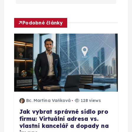
c
e
Podobné články
p
r
o
p
ř
í
Bc. Martina Vaňková
128 views
Jak vybrat správné sídlo pro
s
firmu: Virtuální adresa vs.
vlastní kancelář a dopady na
p