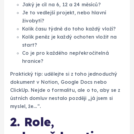
Jaký je cíl na 6, 12 a 24 měsíců?
Je to vedlejší projekt, nebo hlavní
živobytí?
Kolik času týdně do toho každý vloží?
Kolik peněz je každý ochoten vložit na
start?
Co je pro každého nepřekročitelná
hranice?
Praktický tip: udělejte si z toho jednoduchý
dokument v Notion, Google Docs nebo
ClickUp. Nejde o formalitu, ale o to, aby se z
ústních domluv nestalo později „já jsem si
myslel, že…“.
2. Role,