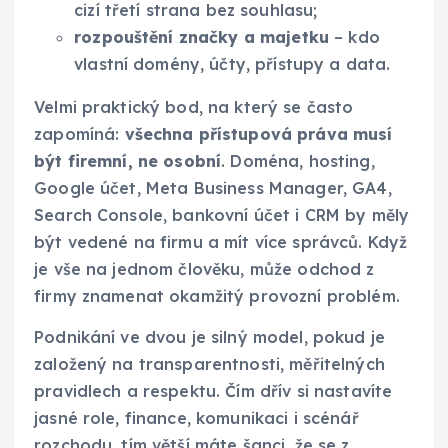
cizí třetí strana bez souhlasu;
rozpouštění značky a majetku
– kdo
vlastní domény, účty, přístupy a data.
Velmi praktický bod, na který se často
zapomíná:
všechna přístupová práva musí
být firemní, ne osobní
. Doména, hosting,
Google účet, Meta Business Manager, GA4,
Search Console, bankovní účet i CRM by měly
být vedené na firmu a mít více správců. Když
je vše na jednom člověku, může odchod z
firmy znamenat okamžitý provozní problém.
Podnikání ve dvou je silný model, pokud je
založený na transparentnosti, měřitelných
pravidlech a respektu. Čím dřív si nastavíte
jasné role, finance, komunikaci i scénář
rozchodu, tím větší máte šanci, že se z