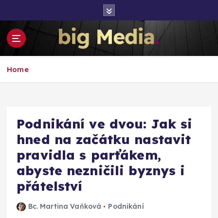
S
k
i
p
t
Inspirace pro mediální růst a podnikání
o
Home
c
o
n
t
e
Podnikání ve dvou: Jak si
n
hned na začátku nastavit
t
pravidla s parťákem,
abyste nezničili byznys i
přátelství
Bc. Martina Vaňková
Podnikání