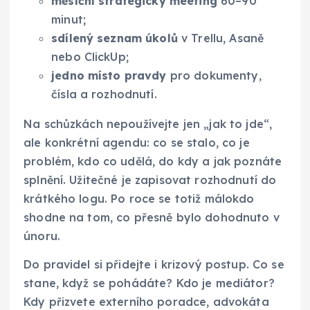
měsíční strategický meeting
60–90
minut;
sdílený seznam úkolů
v Trellu, Asaně
nebo ClickUp;
jedno místo pravdy
pro dokumenty,
čísla a rozhodnutí.
Na schůzkách nepoužívejte jen „jak to jde“,
ale konkrétní agendu: co se stalo, co je
problém, kdo co udělá, do kdy a jak poznáte
splnění. Užitečné je zapisovat rozhodnutí do
krátkého logu. Po roce se totiž málokdo
shodne na tom, co přesně bylo dohodnuto v
únoru.
Do pravidel si přidejte i krizový postup. Co se
stane, když se pohádáte? Kdo je mediátor?
Kdy přizvete externího poradce, advokáta