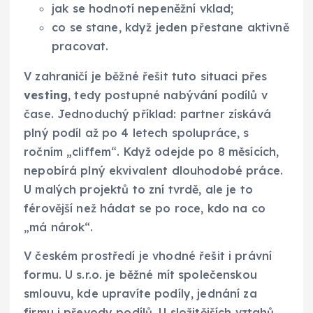
jak se hodnotí nepeněžní vklad;
co se stane, když jeden přestane aktivně
pracovat.
V zahraničí je běžné řešit tuto situaci přes
vesting
, tedy postupné nabývání podílů v
čase. Jednoduchý příklad: partner získává
plný podíl až po 4 letech spolupráce, s
ročním „cliffem“. Když odejde po 8 měsících,
nepobírá plný ekvivalent dlouhodobé práce.
U malých projektů to zní tvrdě, ale je to
férovější než hádat se po roce, kdo na co
„má nárok“.
V českém prostředí je vhodné řešit i právní
formu. U s.r.o. je běžné mít společenskou
smlouvu, kde upravíte podíly, jednání za
firmu i převody podílů. U složitějších vztahů