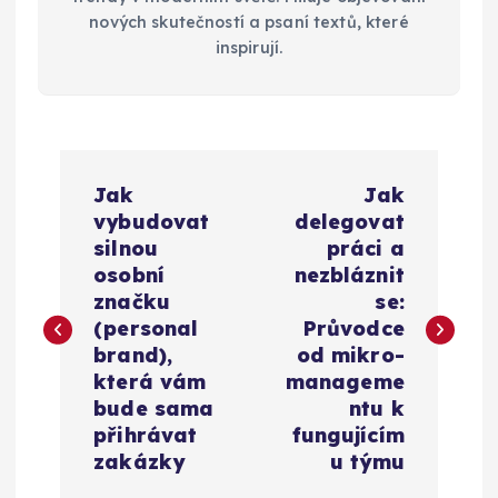
nových skutečností a psaní textů, které
inspirují.
N
Jak
Jak
a
vybudovat
delegovat
silnou
práci a
v
osobní
nezbláznit
značku
se:
i
(personal
Průvodce
brand),
od mikro-
g
která vám
manageme
bude sama
ntu k
a
přihrávat
fungujícím
zakázky
u týmu