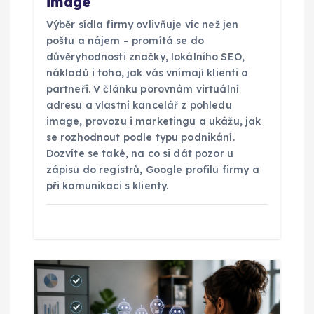
image
ě
Výběr sídla firmy ovlivňuje víc než jen
poštu a nájem – promítá se do
v
důvěryhodnosti značky, lokálního SEO,
nákladů i toho, jak vás vnímají klienti a
partneři. V článku porovnám virtuální
e
adresu a vlastní kancelář z pohledu
image, provozu i marketingu a ukážu, jak
k
se rozhodnout podle typu podnikání.
Dozvíte se také, na co si dát pozor u
zápisu do registrů, Google profilu firmy a
při komunikaci s klienty.