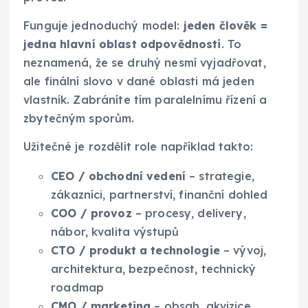
Funguje jednoduchý model:
jeden člověk =
jedna hlavní oblast odpovědnosti
. To
neznamená, že se druhý nesmí vyjadřovat,
ale finální slovo v dané oblasti má jeden
vlastník. Zabráníte tím paralelnímu řízení a
zbytečným sporům.
Užitečné je rozdělit role například takto:
CEO / obchodní vedení
– strategie,
zákazníci, partnerství, finanční dohled
COO / provoz
– procesy, delivery,
nábor, kvalita výstupů
CTO / produkt a technologie
– vývoj,
architektura, bezpečnost, technický
roadmap
CMO / marketing
– obsah, akvizice,