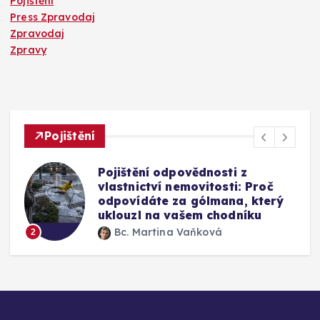
Pojištění
Press Zpravodaj
Zpravodaj
Zpravy
Pojištění
Mýty o pojištění skel u auta:
Vyplatí se připlatit si za přední
okno a jak funguje oprava bez
výměny
Bc. Martina Vaňková
3