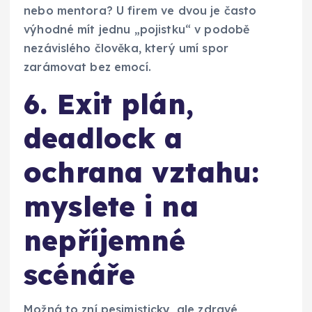
nebo mentora? U firem ve dvou je často
výhodné mít jednu „pojistku“ v podobě
nezávislého člověka, který umí spor
zarámovat bez emocí.
6. Exit plán,
deadlock a
ochrana vztahu:
myslete i na
nepříjemné
scénáře
Možná to zní pesimisticky, ale zdravé