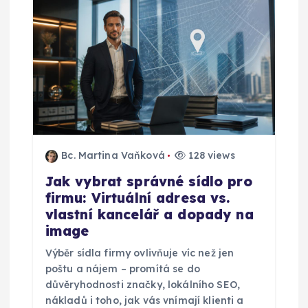
r
o
p
ř
í
Bc. Martina Vaňková
128 views
s
Jak vybrat správné sídlo pro
firmu: Virtuální adresa vs.
p
vlastní kancelář a dopady na
image
ě
Výběr sídla firmy ovlivňuje víc než jen
v
poštu a nájem – promítá se do
důvěryhodnosti značky, lokálního SEO,
nákladů i toho, jak vás vnímají klienti a