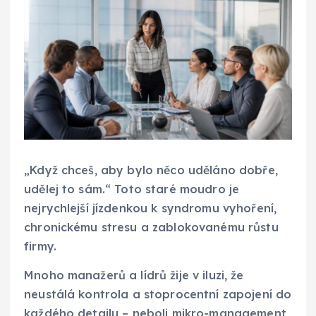
„Když chceš, aby bylo něco uděláno dobře,
udělej to sám.“ Toto staré moudro je
nejrychlejší jízdenkou k syndromu vyhoření,
chronickému stresu a zablokovanému růstu
firmy.
Mnoho manažerů a lídrů žije v iluzi, že
neustálá kontrola a stoprocentní zapojení do
každého detailu – neboli mikro-management