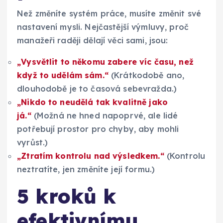
Než změníte systém práce, musíte změnit své
nastavení mysli. Nejčastější výmluvy, proč
manažeři raději dělají věci sami, jsou:
„Vysvětlit to někomu zabere víc času, než
když to udělám sám.“
(Krátkodobě ano,
dlouhodobě je to časová sebevražda.)
„Nikdo to neudělá tak kvalitně jako
já.“
(Možná ne hned napoprvé, ale lidé
potřebují prostor pro chyby, aby mohli
vyrůst.)
„Ztratím kontrolu nad výsledkem.“
(Kontrolu
neztratíte, jen změníte její formu.)
5 kroků k
efektivnímu