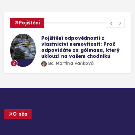
Pojištění
Pojištění odpovědnosti z
vlastnictví nemovitosti: Proč
odpovídáte za gólmana, který
uklouzl na vašem chodníku
Bc. Martina Vaňková
2
O nás