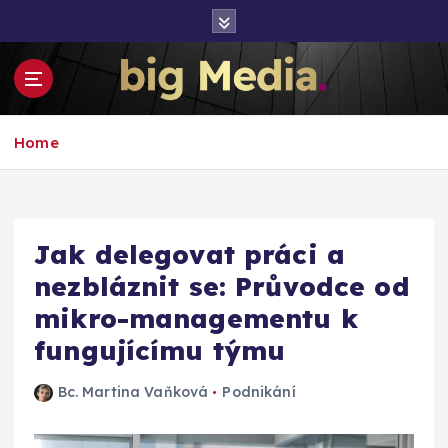
S
k
i
p
t
Inspirace pro mediální růst a podnikání
o
Home
c
o
n
t
e
Jak delegovat práci a
n
nezbláznit se: Průvodce od
t
mikro-managementu k
fungujícímu týmu
Bc. Martina Vaňková
Podnikání