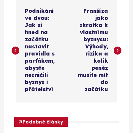
N
Podnikání
Franšíza
a
ve dvou:
jako
Jak si
zkratka k
v
hned na
vlastnímu
začátku
byznysu:
i
nastavit
Výhody,
pravidla s
rizika a
g
parťákem,
kolik
abyste
peněz
a
nezničili
musíte mít
byznys i
do
c
přátelství
začátku
e
p
Podobné články