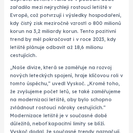
zařadilo mezi nejrychleji rostoucí letiště v
Evropě, což potvrzují i výsledky hospodaření,
kdy čistý zisk meziročně vzrostl o 800 milionů
korun na 3,2 miliardy korun. Tento pozitivní
trend by měl pokračovat i v roce 2023, kdy
letiště plánuje odbavit až 18,6 milionu
cestujících.
„Naše divize, která se zaměřuje na rozvoj
nových leteckých spojení, hraje klíčovou roli v
tomto úspěchu,“ uvedl Vyskoč. „Kromě toho,
že zvyšujeme počet letů, se také zaměřujeme
na modernizaci letiště, aby bylo schopno
zvládnout rostoucí nároky cestujících.“
Modernizace letiště je v současné době
důležitá, neboť kapacitní limity se blíží.
Vyskoč dodal, že současné trendy naznačují,