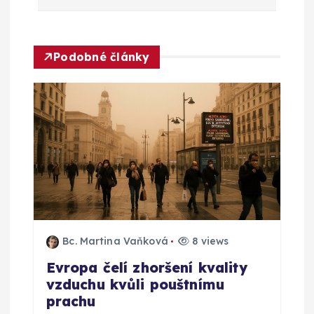
g
a
Podobné články
c
e
p
r
o
p
Bc. Martina Vaňková
8 views
Evropa čelí zhoršení kvality
ř
vzduchu kvůli pouštnímu
prachu
í