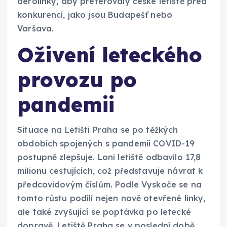
aerolinky, aby preferovaly české letiště před
konkurencí, jako jsou Budapešť nebo
Varšava.
Oživení leteckého
provozu po
pandemii
Situace na Letišti Praha se po těžkých
obdobích spojených s pandemií COVID-19
postupně zlepšuje. Loni letiště odbavilo 17,8
milionu cestujících, což představuje návrat k
předcovidovým číslům. Podle Vyskoče se na
tomto růstu podílí nejen nově otevřené linky,
ale také zvyšující se poptávka po letecké
dopravě. Letiště Praha se v poslední době