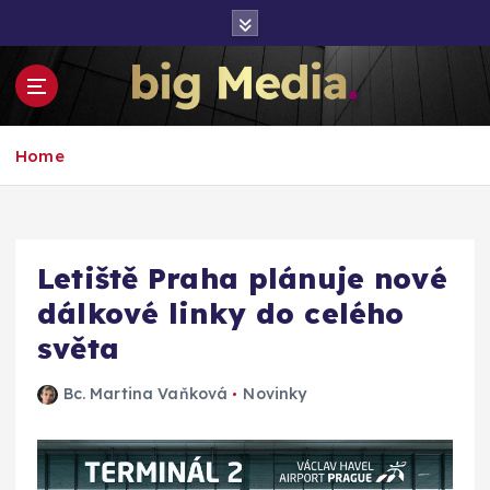
S
k
i
p
t
Inspirace pro mediální růst a podnikání
o
Home
c
o
n
t
e
Letiště Praha plánuje nové
n
dálkové linky do celého
t
světa
Bc. Martina Vaňková
Novinky