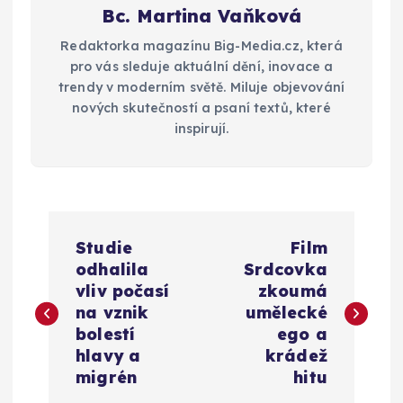
Bc. Martina Vaňková
Redaktorka magazínu Big-Media.cz, která
pro vás sleduje aktuální dění, inovace a
trendy v moderním světě. Miluje objevování
nových skutečností a psaní textů, které
inspirují.
N
Studie
Film
a
odhalila
Srdcovka
vliv počasí
zkoumá
v
na vznik
umělecké
bolestí
ego a
i
hlavy a
krádež
migrén
hitu