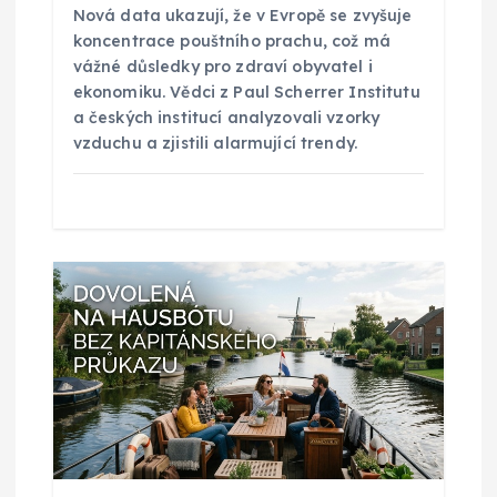
Nová data ukazují, že v Evropě se zvyšuje
s
koncentrace pouštního prachu, což má
vážné důsledky pro zdraví obyvatel i
p
ekonomiku. Vědci z Paul Scherrer Institutu
a českých institucí analyzovali vzorky
vzduchu a zjistili alarmující trendy.
ě
v
e
k