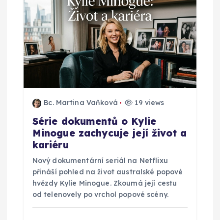
p
r
o
p
ř
Bc. Martina Vaňková
19 views
Série dokumentů o Kylie
í
Minogue zachycuje její život a
kariéru
s
Nový dokumentární seriál na Netflixu
p
přináší pohled na život australské popové
hvězdy Kylie Minogue. Zkoumá její cestu
ě
od telenovely po vrchol popové scény.