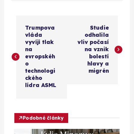
N
Trumpova
Studie
a
vláda
odhalila
vyvíjí tlak
vliv počasí
v
na
na vznik
evropskéh
bolestí
i
o
hlavy a
technologi
migrén
g
ckého
lídra ASML
a
c
Podobné články
e