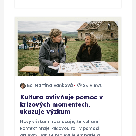
v
e
k
Bc. Martina Vaňková
26 views
Kultura ovlivňuje pomoc v
krizových momentech,
ukazuje výzkum
Nový výzkum naznačuje, že kulturní
kontext hraje klíčovou roli v pomoci
druhým. Jak se projevuje empatie a