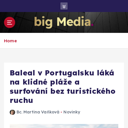
S
k
i
p
t
Inspirace pro mediální růst a podnikání
o
Home
c
o
n
t
e
Baleal v Portugalsku láká
n
na klidné pláže a
t
surfování bez turistického
ruchu
Bc. Martina Vaňková
Novinky