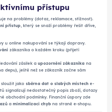
aktivnímu přístupu
je na problémy (dotaz, reklamace, stížnost).
ní přístup
, který se snaží problémy řešit dříve,
y u online nakupování se týkají dopravy.
vání
zákazníka o každém kroku (přijetí
ledování zásilek a
upozornění zákazníka
na
na depu), ještě než se zákazník začne sám
sloužit jako
sběrna dat o slabých místech
e-
ů signalizují nedostatečný popis zboží, dotazy
edné obchodní podmínky. Finanční úspory zde
tazů
a
minimalizaci chyb
na straně e-shopu.