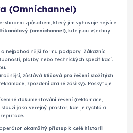
ra (Omnichannel)
 e-shopem způsobem, který jim vyhovuje nejvíce.
ltikanálový (omnichannel)
, kde jsou všechny
í a nejpohodlnější formu podpory. Zákazníci
tupnosti, platby nebo technických specifikací.
pu.
áročnější, zůstává
klíčová pro řešení složitých
reklamace, zpoždění drahé zásilky). Poskytuje
písemné dokumentování řešení (reklamace,
slouží jako veřejný prostor, kde je rychlá a
 reputace.
 operátor
okamžitý přístup k celé historii