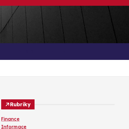
ia
Pojištění
Zpravodaj
Rubriky
Finance
Informace