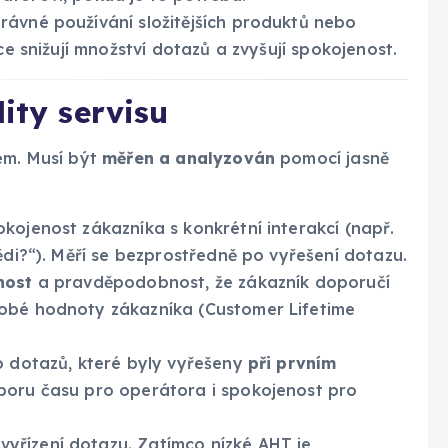
ávné používání složitějších produktů nebo
ce snižují množství dotazů a zvyšují spokojenost.
ity servisu
em. Musí být
měřen a analyzován
pomocí jasně
kojenost zákazníka s konkrétní interakcí (např.
ědi?“). Měří se bezprostředně po vyřešení dotazu.
nost
a pravděpodobnost, že zákazník doporučí
dobé hodnoty zákazníka (Customer Lifetime
 dotazů, které byly vyřešeny
při prvním
sporu času pro operátora i spokojenost pro
yřízení dotazu. Zatímco nízké AHT je