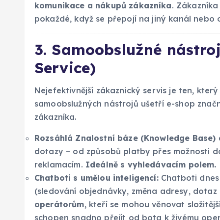
komunikace a nákupů zákazníka
. Zákazníka
pokaždé, když se přepojí na jiný kanál nebo 
3. Samoobslužné nástroj
Service)
Nejefektivnější zákaznický servis je ten, kter
samoobslužných nástrojů ušetří e-shop značn
zákazníka.
Rozsáhlá Znalostní báze (Knowledge Base) 
dotazy – od způsobů platby přes možnosti do
reklamacím.
Ideálně s vyhledávacím polem.
Chatboti s umělou inteligencí:
Chatboti dnes 
(sledování objednávky, změna adresy, dotaz 
operátorům
, kteří se mohou věnovat složitějš
schopen snadno přejít od bota k živému oper