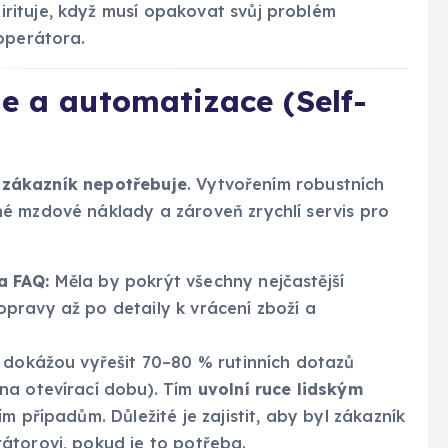
 irituje, když musí opakovat svůj problém
operátora.
e a automatizace (Self-
ý
zákazník nepotřebuje
. Vytvořením robustních
é mzdové náklady a zároveň zrychlí servis pro
a FAQ:
Měla by pokrýt všechny nejčastější
pravy až po detaily k vrácení zboží a
dokážou vyřešit 70–80 % rutinních dotazů
na otevírací dobu). Tím
uvolní ruce lidským
ím případům. Důležité je zajistit, aby byl zákazník
átorovi, pokud je to potřeba.