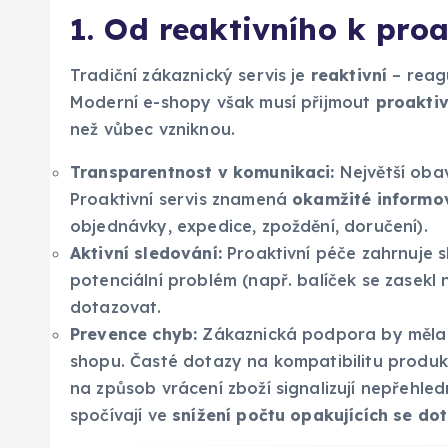
1. Od reaktivního k pro
Tradiční zákaznický servis je
reaktivní
– reagu
Moderní e-shopy však musí přijmout
proaktiv
než vůbec vzniknou.
Transparentnost v komunikaci:
Největší obav
Proaktivní servis znamená
okamžité informo
objednávky, expedice, zpoždění, doručení).
Aktivní sledování:
Proaktivní péče zahrnuje s
potenciální problém (např. balíček se zasekl 
dotazovat.
Prevence chyb:
Zákaznická podpora by měla 
shopu. Časté dotazy na kompatibilitu produkt
na způsob vrácení zboží signalizují nepřehl
spočívají ve
snížení počtu opakujících se do