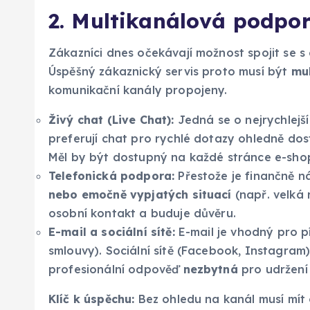
2. Multikanálová podpo
Zákazníci dnes očekávají možnost spojit se s
Úspěšný zákaznický servis proto musí být
mu
komunikační kanály propojeny.
Živý chat (Live Chat):
Jedná se o nejrychlejš
preferují chat pro rychlé dotazy ohledně dos
Měl by být dostupný na každé stránce e-sho
Telefonická podpora:
Přestože je finančně n
nebo emočně vypjatých situací
(např. velká 
osobní kontakt a buduje důvěru.
E-mail a sociální sítě:
E-mail je vhodný pro 
smlouvy). Sociální sítě (Facebook, Instagram) 
profesionální odpověď
nezbytná
pro udržení
Klíč k úspěchu:
Bez ohledu na kanál musí mít