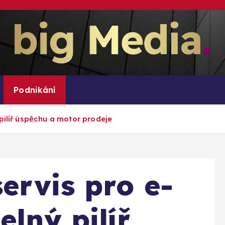
Inspirace pro mediální růst a podnikání
Podnikání
Magazín
Informace
Med
pilíř úspěchu a motor prodeje
ervis pro e-
elný pilíř