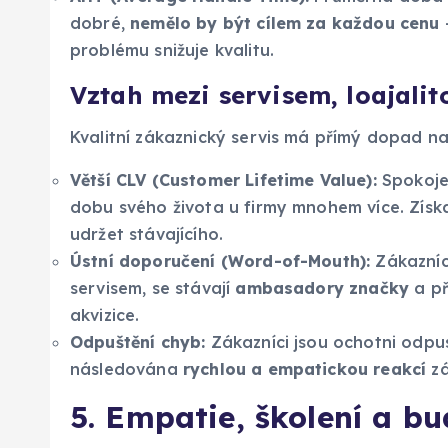
dobré,
nemělo by být cílem za každou cenu
–
problému snižuje kvalitu.
Vztah mezi servisem, loajali
Kvalitní zákaznický servis má přímý dopad na
Větší CLV (Customer Lifetime Value):
Spokoje
dobu svého života u firmy mnohem více. Získa
udržet stávajícího.
Ústní doporučení (Word-of-Mouth):
Zákazníci
servisem, se stávají
ambasadory značky
a př
akvizice.
Odpuštění chyb:
Zákazníci jsou ochotni odpus
následována
rychlou a empatickou reakcí
zá
5. Empatie, školení a b