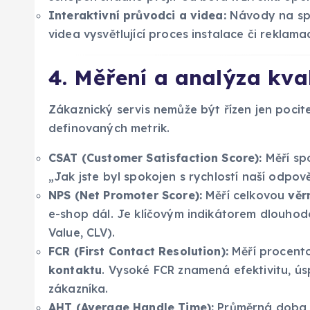
Interaktivní průvodci a videa:
Návody na spr
videa vysvětlující proces instalace či reklama
4. Měření a analýza kval
Zákaznický servis nemůže být řízen jen pocit
definovaných metrik.
CSAT (Customer Satisfaction Score):
Měří spo
„Jak jste byl spokojen s rychlostí naší odpov
NPS (Net Promoter Score):
Měří celkovou
věr
e-shop dál. Je klíčovým indikátorem dlouho
Value, CLV).
FCR (First Contact Resolution):
Měří procento
kontaktu
. Vysoké FCR znamená efektivitu, ú
zákazníka.
AHT (Average Handle Time):
Průměrná doba v