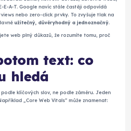
 E-E-A-T. Google navíc stále častěji odpovídá
views nebo zero-click prvky. To zvyšuje tlak na
hlavně
užitečný, důvěryhodný a jednoznačný
.
ujete web plný důkazů, že rozumíte tomu, proč
potom text: co
u hledá
 podle klíčových slov, ne podle záměru. Jeden
 Například „Core Web Vitals“ může znamenat: