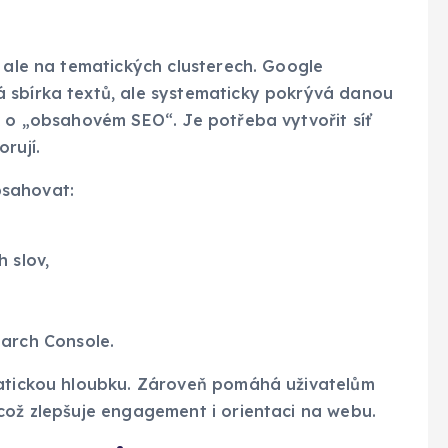
, ale na tematických clusterech. Google
 sbírka textů, ale systematicky pokrývá danou
k o „obsahovém SEO“. Je potřeba vytvořit síť
rují.
bsahovat:
 slov,
arch Console.
matickou hloubku. Zároveň pomáhá uživatelům
což zlepšuje engagement i orientaci na webu.