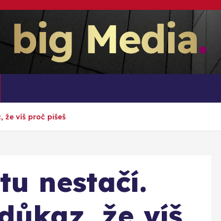
Inspirace pro mediální růst a podnikání
Podnikání
Magazín
Informace
Med
 že víš proč pišeš
tu nestačí.
důkaz, že víš