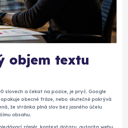
ý objem textu
0 slovech a čekat na pozice, je pryč. Google
n opakuje obecné fráze, nebo skutečně pokrývá
ená, že stránka plná slov bez jasného účelu
jšímu obsahu.
hledávací záměr, kontext dotazu, autorita webu,