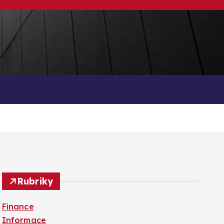
ia
Pojištění
Zpravodaj
Rubriky
Finance
Informace