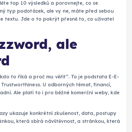
děte top 10 výsledků a porovnejte, co se
ný typ podotázek, ale vy ne, máte před sebou
e textu. Jde o to pokrýt přesně to, co uživatel
zzword, ale
rd
kdo to říká a proč mu věřit“. To je podstata E-E-
, Trustworthiness. U odborných témat, financí,
adní. Ale platí to i pro běžné komerční weby, kde
zy ukazuje konkrétní zkušenost, data, postupy
ránkou, která sbírá návštěvnost, a stránkou, která