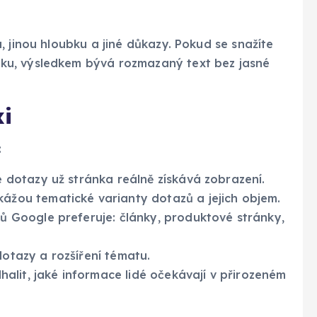
, jinou hloubku a jiné důkazy. Pokud se snažíte
ku, výsledkem bývá rozmazaný text bez jasné
xi
:
ké dotazy už stránka reálně získává zobrazení.
kážou tematické varianty dotazů a jejich objem.
ků Google preferuje: články, produktové stránky,
dotazy a rozšíření tématu.
lit, jaké informace lidé očekávají v přirozeném