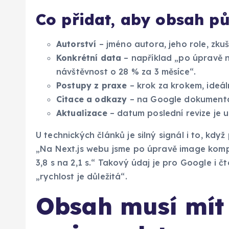
Co přidat, aby obsah pů
Autorství
– jméno autora, jeho role, zkuš
Konkrétní data
– například „po úpravě n
návštěvnost o 28 % za 3 měsíce“.
Postupy z praxe
– krok za krokem, ideáln
Citace a odkazy
– na Google dokumentaci
Aktualizace
– datum poslední revize je u
U technických článků je silný signál i to, když
„Na Next.js webu jsme po úpravě image kompon
3,8 s na 2,1 s.“ Takový údaj je pro Google i č
„rychlost je důležitá“.
Obsah musí mít 