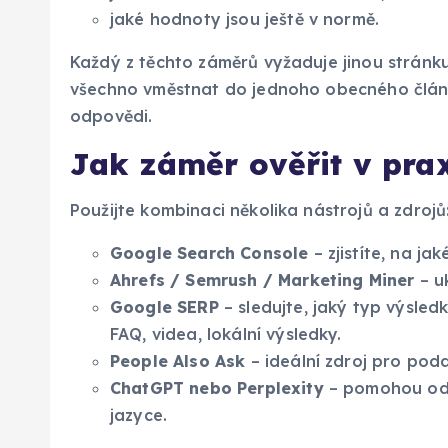
jaké hodnoty jsou ještě v normě.
Každý z těchto záměrů vyžaduje jinou stránku
všechno vměstnat do jednoho obecného člán
odpovědi.
Jak záměr ověřit v pra
Použijte kombinaci několika nástrojů a zdrojů
Google Search Console
– zjistíte, na ja
Ahrefs / Semrush / Marketing Miner
– u
Google SERP
– sledujte, jaký typ výsled
FAQ, videa, lokální výsledky.
People Also Ask
– ideální zdroj pro pod
ChatGPT nebo Perplexity
– pomohou odha
jazyce.