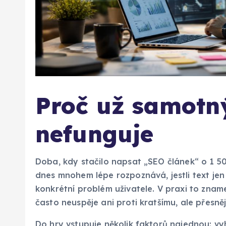
Proč už samotn
nefunguje
Doba, kdy stačilo napsat „SEO článek“ o 1 50
dnes mnohem lépe rozpoznává, jestli text je
konkrétní problém uživatele. V praxi to znam
často neuspěje ani proti kratšímu, ale přesně
Do hry vstupuje několik faktorů najednou: vy