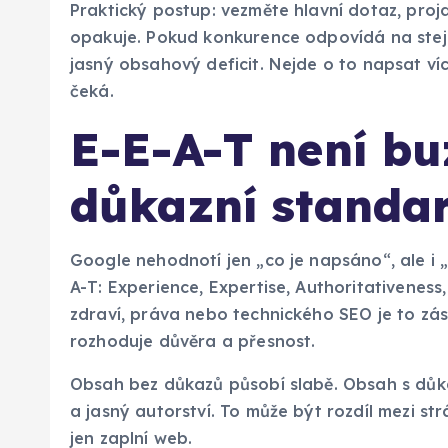
Praktický postup: vezměte hlavní dotaz, proj
opakuje. Pokud konkurence odpovídá na stej
jasný obsahový deficit. Nejde o to napsat víc
čeká.
E-E-A-T není bu
důkazní standa
Google nehodnotí jen „co je napsáno“, ale i „
A-T: Experience, Expertise, Authoritativeness
zdraví, práva nebo technického SEO je to zás
rozhoduje důvěra a přesnost.
Obsah bez důkazů působí slabě. Obsah s důka
a jasný autorství. To může být rozdíl mezi st
jen zaplní web.