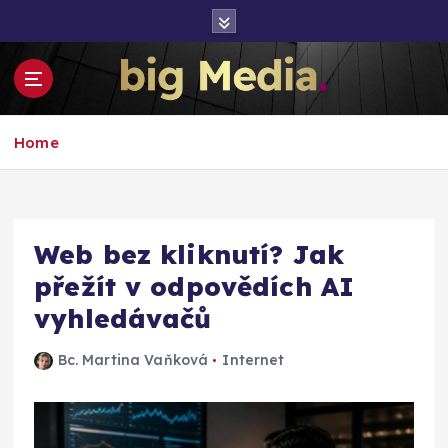
S
k
i
p
t
Inspirace pro mediální růst a podnikání
o
Home
c
o
n
t
e
Web bez kliknutí? Jak
n
přežít v odpovědích AI
t
vyhledávačů
Bc. Martina Vaňková
Internet