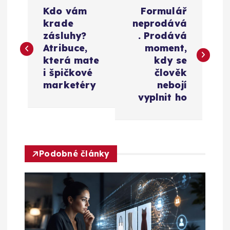
N
Kdo vám
Formulář
a
krade
neprodává
zásluhy?
. Prodává
v
Atribuce,
moment,
která mate
kdy se
i
i špičkové
člověk
marketéry
nebojí
g
vyplnit ho
a
c
Podobné články
e
p
r