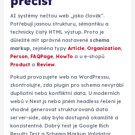
přečíst
AI systémy nečtou web „jako člověk“.
Potřebují jasnou strukturu, sémantiku a
technicky čistý HTML výstup. Proto je
důležité mít správně nastavené
schema
markup
, zejména typy
Article
,
Organization
,
Person
,
FAQPage
,
HowTo
a u e-shopů
Product
a
Review
.
Pokud provozujete web na WordPressu,
zkontrolujte, zda plugin pro schema nevyrábí
duplicitní nebo konfliktní data. U moderních
webů v Next.js nebo jiném headless řešení je
vhodné generovat strukturovaná data
server-side, aby byla dostupná okamžitě a
konzistentně. Dobrý test je Google Rich
Results Test a Schema Markup Validator.