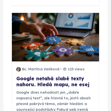
k
Bc. Martina Vaňková
123 views
Google netahá slabé texty
nahoru. Hledá mapu, ne esej
Google dnes nehodnotí jen „dobře
napsaný text“, ale hlavně to, jestli obsah
přesně pokrývá téma, záměr hledání a
související podotázky. Pokud web nemá