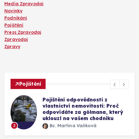
Media Zpravodaj
Novinky
Podnikání
Pojištění
Press Zpravodaj
Zpravodaj
Zpravy
Pojištění
Mýty o pojištění skel u auta:
Vyplatí se připlatit si za přední
okno a jak funguje oprava bez
výměny
Bc. Martina Vaňková
3