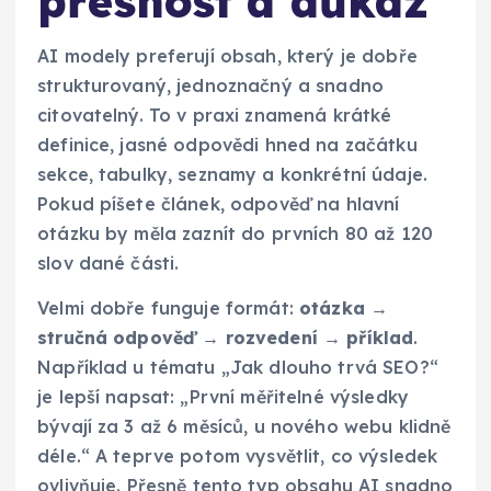
přesnost a důkaz
AI modely preferují obsah, který je dobře
strukturovaný, jednoznačný a snadno
citovatelný. To v praxi znamená krátké
definice, jasné odpovědi hned na začátku
sekce, tabulky, seznamy a konkrétní údaje.
Pokud píšete článek, odpověď na hlavní
otázku by měla zaznít do prvních 80 až 120
slov dané části.
Velmi dobře funguje formát:
otázka →
stručná odpověď → rozvedení → příklad
.
Například u tématu „Jak dlouho trvá SEO?“
je lepší napsat: „První měřitelné výsledky
bývají za 3 až 6 měsíců, u nového webu klidně
déle.“ A teprve potom vysvětlit, co výsledek
ovlivňuje. Přesně tento typ obsahu AI snadno