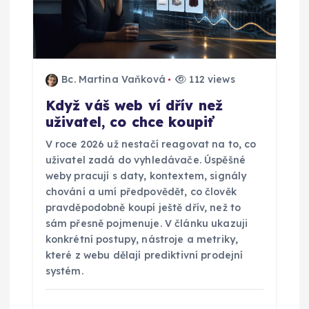
o
p
Bc. Martina Vaňková
112 views
ř
Když váš web ví dřív než
uživatel, co chce koupiť
í
V roce 2026 už nestačí reagovat na to, co
s
uživatel zadá do vyhledávače. Úspěšné
weby pracují s daty, kontextem, signály
p
chování a umí předpovědět, co člověk
pravděpodobně koupí ještě dřív, než to
sám přesně pojmenuje. V článku ukazuji
ě
konkrétní postupy, nástroje a metriky,
které z webu dělají prediktivní prodejní
v
systém.
e