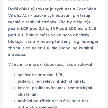
Další důležitý faktor je
rychlost a Core Web
Vitals
. AI i klasické vyhledávání preferují
rychlé a stabilní stránky. Cíle by měly být
jasné:
LCP pod 2,5 s
,
INP pod 200 ms
a
CLS
pod 0,1
. Pokud máte velké hero obrázky,
blokující skripty nebo přetížený tag manager,
zhoršuje to nejen UX, ale i šanci na kvalitní
indexaci.
V technické praxi doporučuji zkontrolovat:
správné canonical URL,
indexaci jen relevantních stránek,
interní prolinkování mezi tematickými
clusterami,
mobilní použitelnost a čitelnost bez
nutnosti zoomování,