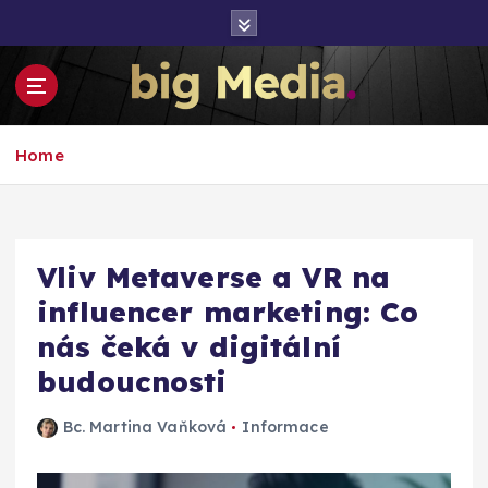
S
k
i
p
t
Inspirace pro mediální růst a podnikání
o
Home
c
o
n
t
e
Vliv Metaverse a VR na
n
influencer marketing: Co
t
nás čeká v digitální
budoucnosti
Bc. Martina Vaňková
Informace