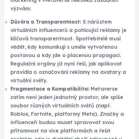
výzvám:
Důvěra a Transparentnost:
S nárůstem
virtuálních influencerů a pohlcující reklamy je
klíčová transparentnost. Spotřebitelé musí
vědět, kdy komunikují s uměle vytvořenou
postavou a kdy jde o placenou propagaci.
Regulační orgány již nyní řeší, jak aplikovat
pravidla o označování reklamy na avatary a
virtuální světy.
Fragmentace a Kompatibilita:
Metaverse
zatím není jeden jednotný prostor, ale spíše
soubor různých virtuálních světů (např.
Roblox, Fortnite, platformy Meta). Značky a
influenceři budou muset spravovat svou
přítomnost na více platformách a řešit
problém, zda je digitální zboží zakoupené v