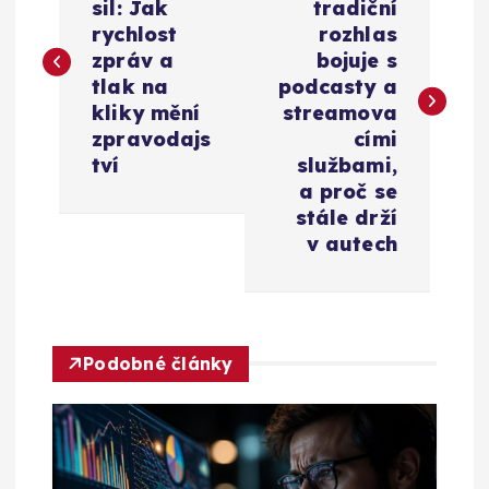
sil: Jak
tradiční
v
rychlost
rozhlas
zpráv a
bojuje s
i
tlak na
podcasty a
kliky mění
streamova
g
zpravodajs
cími
tví
službami,
a
a proč se
stále drží
c
v autech
e
p
Podobné články
r
o