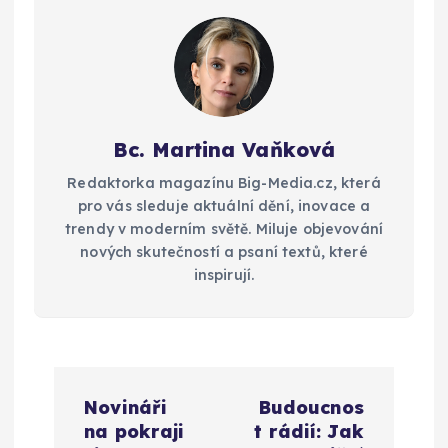
Bc. Martina Vaňková
Redaktorka magazínu Big-Media.cz, která
pro vás sleduje aktuální dění, inovace a
trendy v moderním světě. Miluje objevování
nových skutečností a psaní textů, které
inspirují.
N
Novináři
Budoucnos
a
na pokraji
t rádií: Jak