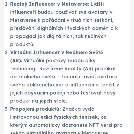
Reálný Influencer v Metaverse:
Lidští
influenceři budou používat své avatary v
Metaverse k pořádání virtuálních setkání,
předávání digitálních i fyzických odměn a k
propagaci jak digitálních, tak reálných
produktů.
Virtuální Influencer v Reálném Světě
(AR):
Virtuální postavy budou díky
technologii Rozšířené Reality (AR) pronikat
do reálného světa – fanoušci uvidí avatara
svého oblíbeného meta-influencera tančit v
jejich obývacím pokoji nebo testovat nový
produkt na jejich stole.
Propojení produktů:
Značka vydá
limitovanou edici
fyzických tenisek
, ke
kterým automaticky dostanete NFT verzi pro
svého
virtuálního avatara
v Metaverse.