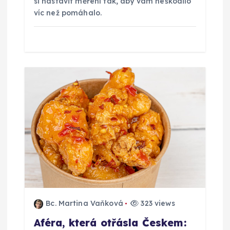
si nastavit měření tak, aby vám neškodilo
víc než pomáhalo.
Bc. Martina Vaňková
323 views
Aféra, která otřásla Českem: