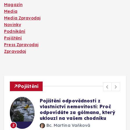
Magazín
Media
Media Zpravodaj
Novinky
Podnikání
Pojištění
Press Zpravodaj
Zpravodaj
Pojištění
Pojištění odpovědnosti z
Mýt
vlastnictví nemovitosti: Proč
Vyp
odpovídáte za gólmana, který
ok
uklouzl na vašem chodníku
vý
Bc. Martina Vaňková
3