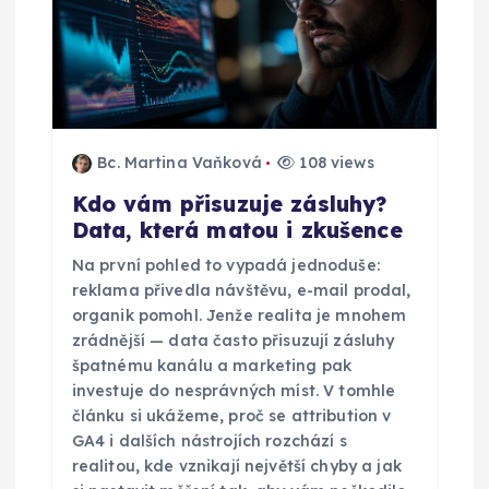
p
ř
í
Bc. Martina Vaňková
108 views
s
Kdo vám přisuzuje zásluhy?
Data, která matou i zkušence
p
Na první pohled to vypadá jednoduše:
ě
reklama přivedla návštěvu, e-mail prodal,
organik pomohl. Jenže realita je mnohem
v
zrádnější — data často přisuzují zásluhy
špatnému kanálu a marketing pak
investuje do nesprávných míst. V tomhle
e
článku si ukážeme, proč se attribution v
GA4 i dalších nástrojích rozchází s
k
realitou, kde vznikají největší chyby a jak