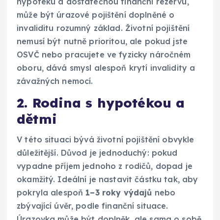
hypotéku a dostatečnou finanční rezervu,
může být úrazové pojištění doplněné o
invaliditu rozumný základ. Životní pojištění
nemusí být nutně prioritou, ale pokud jste
OSVČ nebo pracujete ve fyzicky náročném
oboru, dává smysl alespoň krytí invalidity a
závažných nemocí.
2. Rodina s hypotékou a
dětmi
V této situaci bývá životní pojištění obvykle
důležitější. Důvod je jednoduchý: pokud
vypadne příjem jednoho z rodičů, dopad je
okamžitý. Ideální je nastavit částku tak, aby
pokryla alespoň
1–3 roky výdajů
nebo
zbývající úvěr, podle finanční situace.
Úrazovka může být doplněk, ale sama o sobě