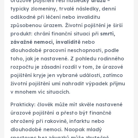
Úrazové pojištění řeší následky
úrazu
–
typicky zlomeniny, trvalé následky, denní
odškodné při léčení nebo invaliditu
způsobenou úrazem. Životní pojištění je širší
produkt: chrání finanční situaci při
smrti,
závažné nemoci, invaliditě
nebo
dlouhodobé pracovní neschopnosti, podle
toho, jak je nastavené. Z pohledu rodinného
rozpočtu je zásadní rozdíl v tom, že úrazové
pojištění kryje jen vybrané události, zatímco
životní pojištění umí nahradit výpadek příjmu
v mnohem víc situacích.
Prakticky: člověk může mít skvěle nastavené
úrazové pojištění a přesto být finančně
ohrožený při rakovině, infarktu nebo
dlouhodobé nemoci. Naopak mladý
sportovec bez závazků může zbytečně