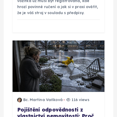
k
vozítka už musí být registrovaná, kde
hrozí povinné ručení a jak si v praxi ověřit,
že je váš stroj v souladu s předpisy.
Bc. Martina Vaňková
116 views
Pojištění odpovědnosti z
vlastnictví nemovitosti: Proč