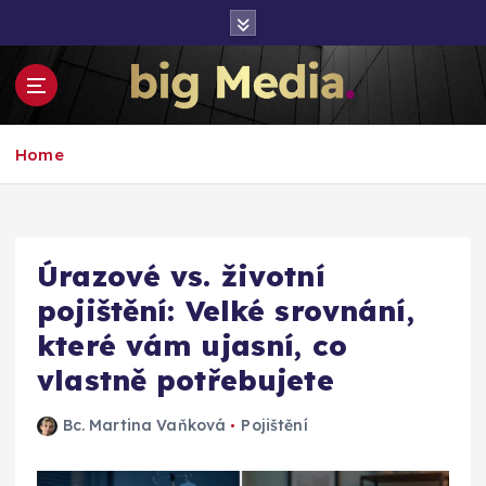
S
k
i
p
t
Inspirace pro mediální růst a podnikání
o
Home
c
o
n
t
e
Úrazové vs. životní
n
pojištění: Velké srovnání,
t
které vám ujasní, co
vlastně potřebujete
Bc. Martina Vaňková
Pojištění