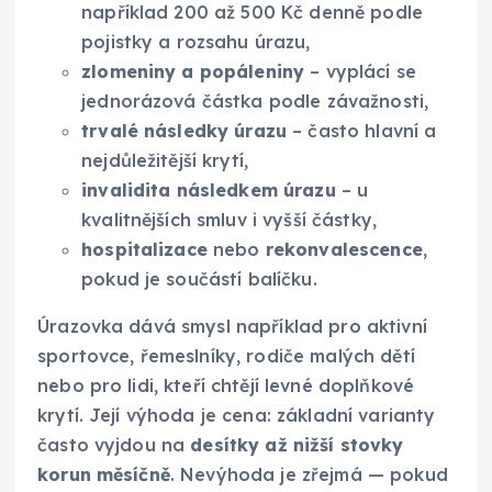
například 200 až 500 Kč denně podle
pojistky a rozsahu úrazu,
zlomeniny a popáleniny
– vyplácí se
jednorázová částka podle závažnosti,
trvalé následky úrazu
– často hlavní a
nejdůležitější krytí,
invalidita následkem úrazu
– u
kvalitnějších smluv i vyšší částky,
hospitalizace
nebo
rekonvalescence
,
pokud je součástí balíčku.
Úrazovka dává smysl například pro aktivní
sportovce, řemeslníky, rodiče malých dětí
nebo pro lidi, kteří chtějí levné doplňkové
krytí. Její výhoda je cena: základní varianty
často vyjdou na
desítky až nižší stovky
korun měsíčně
. Nevýhoda je zřejmá — pokud