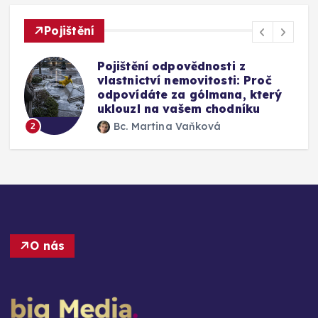
Pojištění
Mýty o pojištění skel u auta:
Vyplatí se připlatit si za přední
okno a jak funguje oprava bez
výměny
Bc. Martina Vaňková
3
O nás