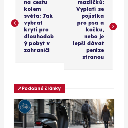
a
na cestu
mazlíčků:
kolem
Vyplatí se
v
světa: Jak
pojistka
vybrat
pro psa a
i
krytí pro
kočku,
dlouhodob
nebo je
g
ý pobyt v
lepší dávat
zahraničí
peníze
a
stranou
c
e
Podobné články
p
r