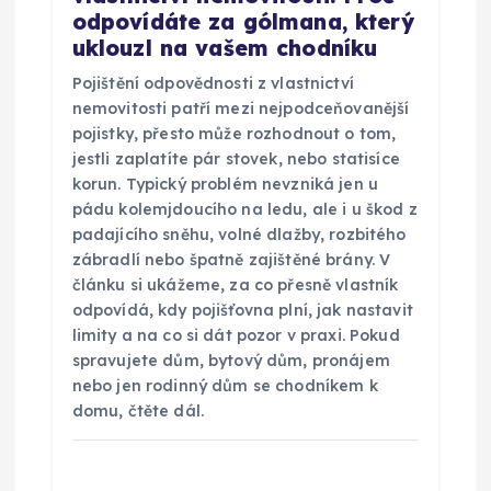
odpovídáte za gólmana, který
uklouzl na vašem chodníku
Pojištění odpovědnosti z vlastnictví
nemovitosti patří mezi nejpodceňovanější
pojistky, přesto může rozhodnout o tom,
jestli zaplatíte pár stovek, nebo statisíce
korun. Typický problém nevzniká jen u
pádu kolemjdoucího na ledu, ale i u škod z
padajícího sněhu, volné dlažby, rozbitého
zábradlí nebo špatně zajištěné brány. V
článku si ukážeme, za co přesně vlastník
odpovídá, kdy pojišťovna plní, jak nastavit
limity a na co si dát pozor v praxi. Pokud
spravujete dům, bytový dům, pronájem
nebo jen rodinný dům se chodníkem k
domu, čtěte dál.