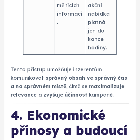
měnících
akční
informací
nabídka
.
platná
jen do
konce
hodiny.
Tento přístup umožňuje inzerentům
komunikovat
správný obsah ve správný čas
a na správném místě
, čímž se
maximalizuje
relevance
a
zvyšuje účinnost
kampaně.
4. Ekonomické
přínosy a budoucí