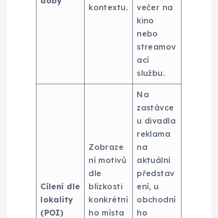
doby
kontextu.
večer na
kino
nebo
streamov
ací
službu.
Na
zastávce
u divadla
reklama
Zobraze
na
ní motivů
aktuální
dle
představ
Cílení dle
blízkosti
ení, u
lokality
konkrétní
obchodní
(POI)
ho místa
ho