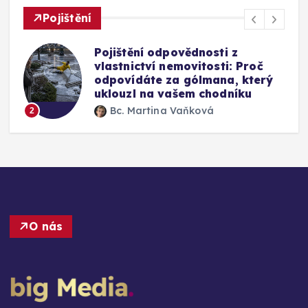
Pojištění
Mýty o pojištění skel u auta:
Vyplatí se připlatit si za přední
okno a jak funguje oprava bez
výměny
Bc. Martina Vaňková
3
O nás