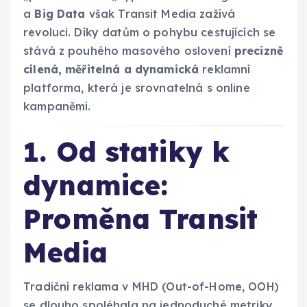
a
Big Data
však Transit Media zažívá
revoluci. Díky datům o pohybu cestujících se
stává z pouhého masového oslovení
precizně
cílená, měřitelná a dynamická
reklamní
platforma, která je srovnatelná s online
kampaněmi.
1. Od statiky k
dynamice:
Proměna Transit
Media
Tradiční reklama v MHD (Out-of-Home, OOH)
se dlouho spoléhala na jednoduché metriky,