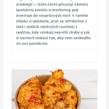
ě
zrádnější — data často přisuzují zásluhy
špatnému kanálu a marketing pak
investuje do nesprávných míst. V tomhle
v
článku si ukážeme, proč se attribution v
GA4 i dalších nástrojích rozchází s
e
realitou, kde vznikají největší chyby a jak
si nastavit měření tak, aby vám neškodilo
k
víc než pomáhalo.