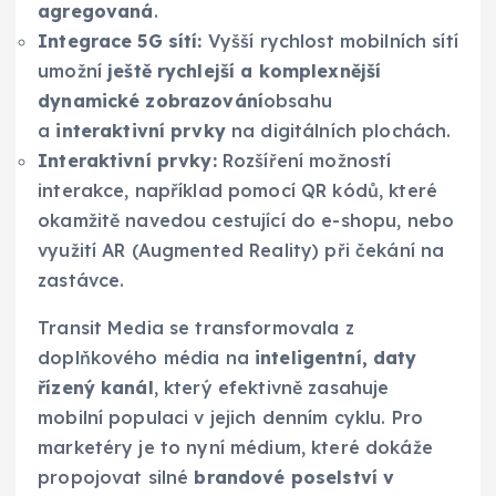
agregovaná
.
Integrace 5G sítí:
Vyšší rychlost mobilních sítí
umožní
ještě rychlejší a komplexnější
dynamické zobrazování
obsahu
a
interaktivní prvky
na digitálních plochách.
Interaktivní prvky:
Rozšíření možností
interakce, například pomocí QR kódů, které
okamžitě navedou cestující do e-shopu, nebo
využití AR (Augmented Reality) při čekání na
zastávce.
Transit Media se transformovala z
doplňkového média na
inteligentní, daty
řízený kanál
, který efektivně zasahuje
mobilní populaci v jejich denním cyklu. Pro
marketéry je to nyní médium, které dokáže
propojovat silné
brandové poselství v