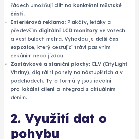
řádech umožňují cílit na
konkrétní městské
části
.
Interiérová reklama:
Plakáty, letáky a
především
digitální LCD monitory
ve vozech
a vestibulech metra. Výhodou je
delší čas
expozice
, který cestující tráví pasivním
čekáním nebo jízdou.
Zastávkové a staniční plochy:
CLV (CityLight
Vitríny), digitální panely na nástupištích a v
podchodech. Tyto formáty jsou ideální
pro
lokální cílení
a integraci s aktuálním
děním.
2. Využití dat o
pohybu