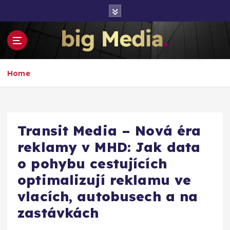
S
k
i
p
t
Inspirace pro mediální růst a podnikání
o
Home
c
o
n
t
e
Transit Media – Nová éra
n
reklamy v MHD: Jak data
t
o pohybu cestujících
optimalizují reklamu ve
vlacích, autobusech a na
zastávkách