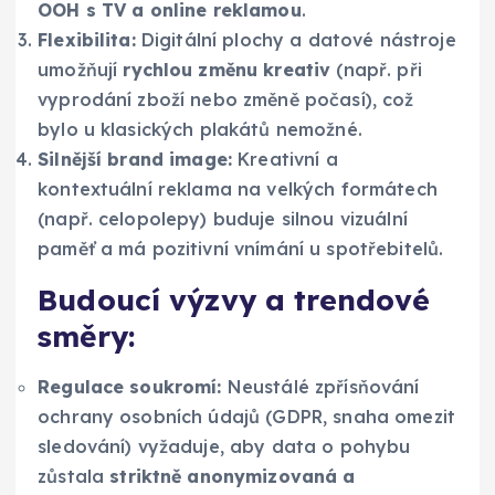
OOH s TV a online reklamou
.
Flexibilita:
Digitální plochy a datové nástroje
umožňují
rychlou změnu kreativ
(např. při
vyprodání zboží nebo změně počasí), což
bylo u klasických plakátů nemožné.
Silnější brand image:
Kreativní a
kontextuální reklama na velkých formátech
(např. celopolepy) buduje silnou vizuální
paměť a má pozitivní vnímání u spotřebitelů.
Budoucí výzvy a trendové
směry:
Regulace soukromí:
Neustálé zpřísňování
ochrany osobních údajů (GDPR, snaha omezit
sledování) vyžaduje, aby data o pohybu
zůstala
striktně anonymizovaná a