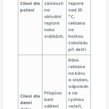
Cílení dle
závislosti
teplotě
počasí
na
nad 25
aktuální
°C,
teplotě
reklama
nebo
na
srážkách.
horkou
čokoládu
při dešti.
Ráno
reklama
na kávu
a snídani,
odpoledn
Přizpůso
e na
Cílení dle
bení
rychlou
denní
sdělení
večeři,