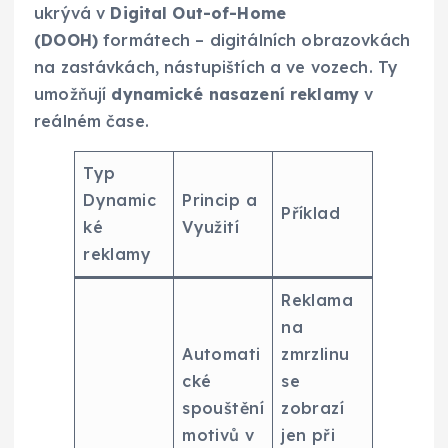
ukrývá v
Digital Out-of-Home
(DOOH)
formátech – digitálních obrazovkách
na zastávkách, nástupištích a ve vozech. Ty
umožňují
dynamické nasazení reklamy
v
reálném čase.
Typ
Dynamic
Princip a
Příklad
ké
Využití
reklamy
Reklama
na
Automati
zmrzlinu
cké
se
spouštění
zobrazí
motivů v
jen při