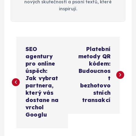
nových skutečností a psaní textů, které
inspirují.
N
SEO
Platební
a
agentury
metody QR
pro online
kódem:
v
úspěch:
Budoucnos
Jak vybrat
t
i
partnera,
bezhotovo
který vás
stních
g
dostane na
transakcí
vrchol
a
Googlu
c