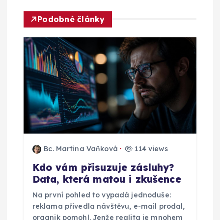
e
Podobné články
p
r
o
p
ř
Bc. Martina Vaňková
114 views
í
Kdo vám přisuzuje zásluhy?
Data, která matou i zkušence
s
Na první pohled to vypadá jednoduše:
p
reklama přivedla návštěvu, e-mail prodal,
organik pomohl. Jenže realita je mnohem