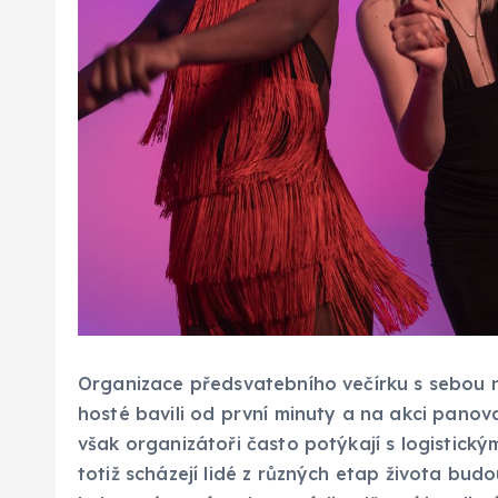
Organizace předsvatebního večírku s sebou nes
hosté bavili od první minuty a na akci panov
však organizátoři často potýkají s logistick
totiž scházejí lidé z různých etap života bud