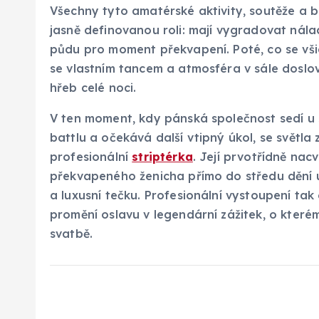
Všechny tyto amatérské aktivity, soutěže a
jasně definovanou roli: mají vygradovat nála
půdu pro moment překvapení. Poté, co se vši
se vlastním tancem a atmosféra v sále doslova 
hřeb celé noci.
V ten moment, kdy pánská společnost sedí u
battlu a očekává další vtipný úkol, se světla
profesionální
striptérka
. Její prvotřídně na
překvapeného ženicha přímo do středu dění u
a luxusní tečku. Profesionální vystoupení tak
promění oslavu v legendární zážitek, o kterém
svatbě.