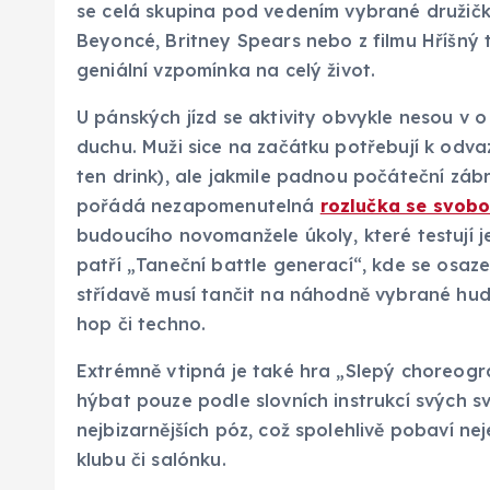
se celá skupina pod vedením vybrané družičky
Beyoncé, Britney Spears nebo z filmu Hříšný 
geniální vzpomínka na celý život.
U pánských jízd se aktivity obvykle nesou v o
duchu. Muži sice na začátku potřebují k odva
ten drink), ale jakmile padnou počáteční zábr
pořádá nezapomenutelná
rozlučka se svob
budoucího novomanžele úkoly, které testují je
patří „Taneční battle generací“, kde se osaze
střídavě musí tančit na náhodně vybrané hude
hop či techno.
Extrémně vtipná je také hra „Slepý choreogra
hýbat pouze podle slovních instrukcí svých sv
nejbizarnějších póz, což spolehlivě pobaví nej
klubu či salónku.