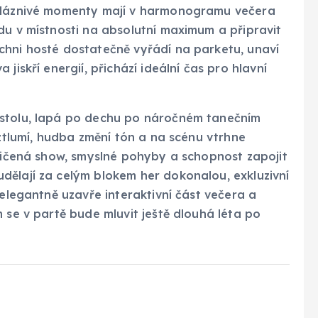
 bláznivé momenty mají v harmonogramu večera
du v místnosti na absolutní maximum a připravit
chni hosté dostatečně vyřádí na parketu, unaví
jiskří energií, přichází ideální čas pro hlavní
 stolu, lapá po dechu po náročném tanečním
 ztlumí, hudba změní tón a na scénu vtrhne
cvičená show, smyslné pohyby a schopnost zapojit
dělají za celým blokem her dokonalou, exkluzivní
 elegantně uzavře interaktivní část večera a
 se v partě bude mluvit ještě dlouhá léta po