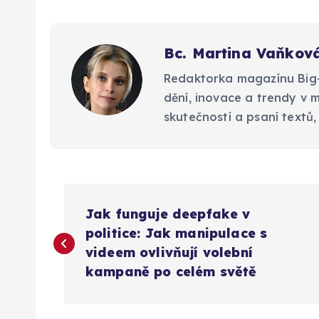
Bc. Martina Vaňkov
Redaktorka magazínu Big-M
dění, inovace a trendy v 
skutečností a psaní textů, 
N
Jak funguje deepfake v
a
politice: Jak manipulace s
videem ovlivňují volební
v
kampaně po celém světě