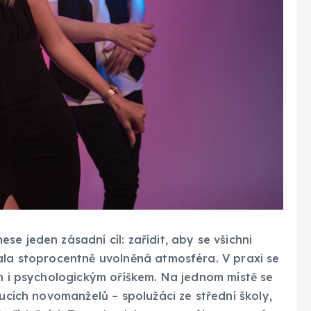
e jeden zásadní cíl: zařídit, aby se všichni
ala stoprocentně uvolněná atmosféra. V praxi se
ým i psychologickým oříškem. Na jednom místě se
oucích novomanželů – spolužáci ze střední školy,