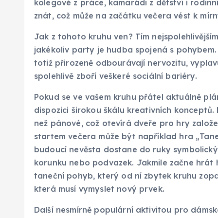
kolegové z práce, kamarádi z dětství i rodinn
znát, což může na začátku večera vést k mír
Jak z tohoto kruhu ven? Tím nejspolehlivějším
jakékoliv party je hudba spojená s pohybem. 
totiž přirozeně odbourávají nervozitu, vyplav
spolehlivě zboří veškeré sociální bariéry.
Pokud se ve vašem kruhu přátel aktuálně pl
dispozici širokou škálu kreativních konceptů.
než pánové, což otevírá dveře pro hry založ
startem večera může být například hra „Taneč
budoucí nevěsta dostane do ruky symbolický 
korunku nebo podvazek. Jakmile začne hrát h
taneční pohyb, který od ní zbytek kruhu zopa
která musí vymyslet nový prvek.
Další nesmírně populární aktivitou pro dámské