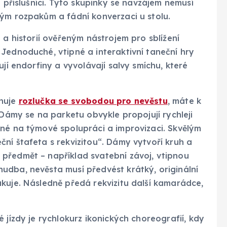
í příslušníci. Tyto skupinky se navzájem nemusí
ným rozpakům a fádní konverzaci u stolu.
 a historií ověřeným nástrojem pro sblížení
Jednoduché, vtipné a interaktivní taneční hry
ují endorfiny a vyvolávají salvy smíchu, které
ánuje
rozlučka se svobodou pro nevěstu
, máte k
 Dámy se na parketu obvykle propojují rychleji
ené na týmové spolupráci a improvizaci. Skvělým
ní štafeta s rekvizitou“. Dámy vytvoří kruh a
předmět – například svatební závoj, vtipnou
udba, nevěsta musí předvést krátký, originální
kuje. Následně předá rekvizitu další kamarádce,
 jízdy je rychlokurz ikonických choreografií, kdy