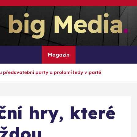
Inspirace pro mediální růst a podnikání
Podnikání
Magazín
Informace
Med
u předsvatební party a prolomí ledy v partě
ní hry, které
aždou