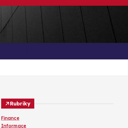
ia
Pojištění
Zpravodaj
Rubriky
Finance
Informace