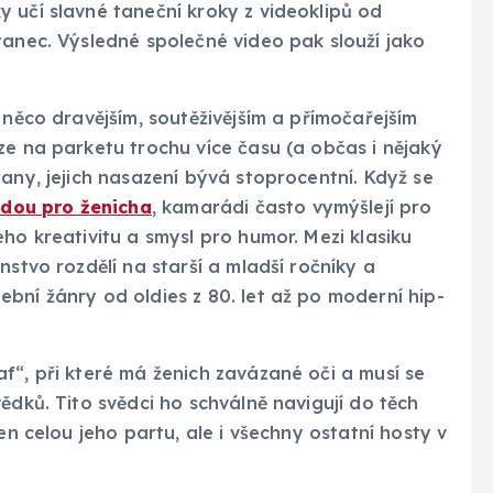
 učí slavné taneční kroky z videoklipů od
tanec. Výsledné společné video pak slouží jako
 něco dravějším, soutěživějším a přímočařejším
ze na parketu trochu více času (a občas i nějaký
any, jejich nasazení bývá stoprocentní. Když se
odou pro ženicha
, kamarádi často vymýšlejí pro
ho kreativitu a smysl pro humor. Mezi klasiku
nstvo rozdělí na starší a mladší ročníky a
bní žánry od oldies z 80. let až po moderní hip-
f“, při které má ženich zavázané oči a musí se
ědků. Tito svědci ho schválně navigují do těch
en celou jeho partu, ale i všechny ostatní hosty v