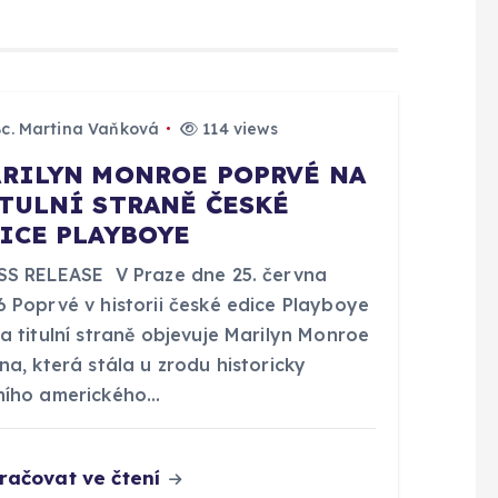
Bc. Martina Vaňková
114 views
RILYN MONROE POPRVÉ NA
TULNÍ STRANĚ ČESKÉ
ICE PLAYBOYE
SS RELEASE V Praze dne 25. června
6 Poprvé v historii české edice Playboye
a titulní straně objevuje Marilyn Monroe
na, která stála u zrodu historicky
ního amerického…
račovat ve čtení