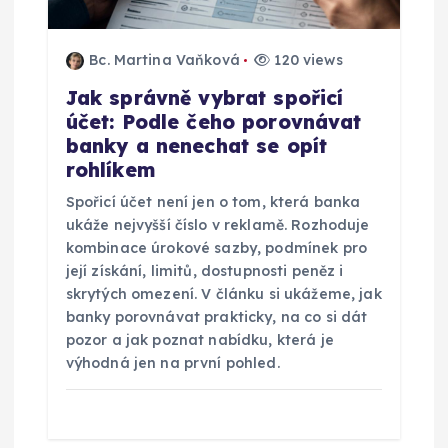
ř
Bc. Martina Vaňková
120 views
í
Jak správně vybrat spořicí
účet: Podle čeho porovnávat
s
banky a nenechat se opít
rohlíkem
p
Spořicí účet není jen o tom, která banka
ě
ukáže nejvyšší číslo v reklamě. Rozhoduje
kombinace úrokové sazby, podmínek pro
v
její získání, limitů, dostupnosti peněz i
skrytých omezení. V článku si ukážeme, jak
banky porovnávat prakticky, na co si dát
e
pozor a jak poznat nabídku, která je
výhodná jen na první pohled.
k