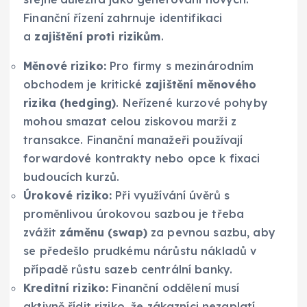
Finanční řízení zahrnuje identifikaci
a
zajištění proti rizikům
.
Měnové riziko:
Pro firmy s mezinárodním
obchodem je kritické
zajištění měnového
rizika (hedging)
. Neřízené kurzové pohyby
mohou smazat celou ziskovou marži z
transakce. Finanční manažeři používají
forwardové kontrakty nebo opce k fixaci
budoucích kurzů.
Úrokové riziko:
Při využívání úvěrů s
proměnlivou úrokovou sazbou je třeba
zvážit
záměnu (swap)
za pevnou sazbu, aby
se předešlo prudkému nárůstu nákladů v
případě růstu sazeb centrální banky.
Kreditní riziko:
Finanční oddělení musí
aktivně řídit riziko, že zákazníci nezaplatí