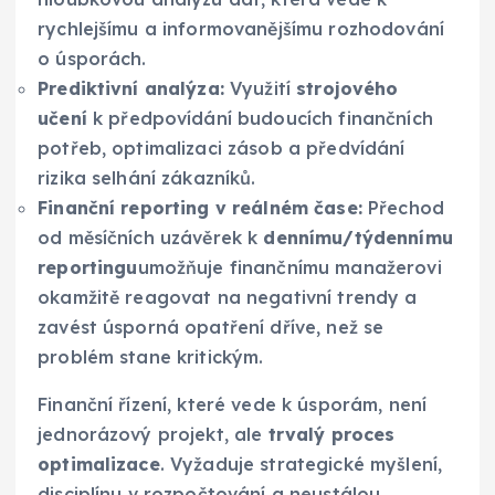
rychlejšímu a informovanějšímu rozhodování
o úsporách.
Prediktivní analýza:
Využití
strojového
učení
k předpovídání budoucích finančních
potřeb, optimalizaci zásob a předvídání
rizika selhání zákazníků.
Finanční reporting v reálném čase:
Přechod
od měsíčních uzávěrek k
dennímu/týdennímu
reportingu
umožňuje finančnímu manažerovi
okamžitě reagovat na negativní trendy a
zavést úsporná opatření dříve, než se
problém stane kritickým.
Finanční řízení, které vede k úsporám, není
jednorázový projekt, ale
trvalý proces
optimalizace
. Vyžaduje strategické myšlení,
disciplínu v rozpočtování a neustálou