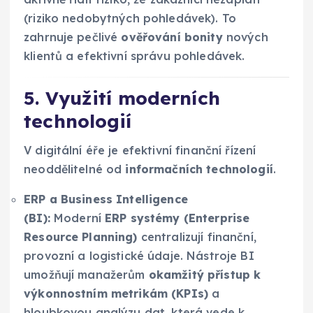
(riziko nedobytných pohledávek). To
zahrnuje pečlivé
ověřování bonity
nových
klientů a efektivní správu pohledávek.
5. Využití moderních
technologií
V digitální éře je efektivní finanční řízení
neoddělitelné od
informačních technologií
.
ERP a Business Intelligence
(BI):
Moderní
ERP systémy (Enterprise
Resource Planning)
centralizují finanční,
provozní a logistické údaje. Nástroje BI
umožňují manažerům
okamžitý přístup k
výkonnostním metrikám (KPIs)
a
hloubkovou analýzu dat, která vede k