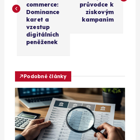
commerce:
průvodce k
i
Dominance
ziskovým
karet a
kampaním
g
vzestup
digitálních
a
peněženek
c
e
Podobné články
p
r
o
p