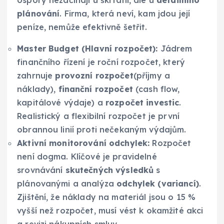
Úspory nezačínají u škrtání, ale u
detailního
plánování
. Firma, která neví, kam jdou její
peníze, nemůže efektivně šetřit.
Master Budget (Hlavní rozpočet):
Jádrem
finančního řízení je roční rozpočet, který
zahrnuje
provozní rozpočet
(příjmy a
náklady),
finanční rozpočet
(cash flow,
kapitálové výdaje) a
rozpočet investic
.
Realistický a flexibilní rozpočet je první
obrannou linií proti nečekaným výdajům.
Aktivní monitorování odchylek:
Rozpočet
není dogma. Klíčové je pravidelné
srovnávání
skutečných výsledků
s
plánovanými a analýza
odchylek (variancí)
.
Zjištění, že náklady na materiál jsou o 15 %
vyšší než rozpočet, musí vést k okamžité akci