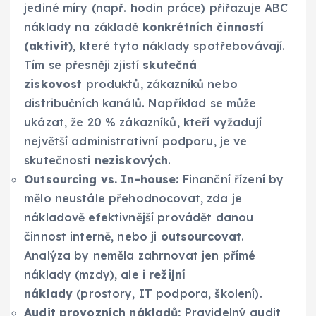
jediné míry (např. hodin práce) přiřazuje ABC
náklady na základě
konkrétních činností
(aktivit)
, které tyto náklady spotřebovávají.
Tím se přesněji zjistí
skutečná
ziskovost
produktů, zákazníků nebo
distribučních kanálů. Například se může
ukázat, že 20 % zákazníků, kteří vyžadují
největší administrativní podporu, je ve
skutečnosti
neziskových
.
Outsourcing vs. In-house:
Finanční řízení by
mělo neustále přehodnocovat, zda je
nákladově efektivnější provádět danou
činnost interně, nebo ji
outsourcovat
.
Analýza by neměla zahrnovat jen přímé
náklady (mzdy), ale i
režijní
náklady
(prostory, IT podpora, školení).
Audit provozních nákladů:
Pravidelný audit