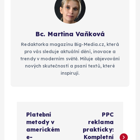
Bc. Martina Vaňková
Redaktorka magazínu Big-Media.cz, která
pro vás sleduje aktuální dění, inovace a
trendy v moderním světě. Miluje objevování
nových skutečností a psaní textů, které
inspirují.
N
Platební
PPC
a
metody v
reklama
americkém
prakticky:
v
e-
Kompletní