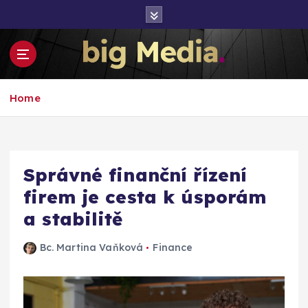
S
k
i
p
t
Inspirace pro mediální růst a podnikání
o
Home
c
o
n
t
e
Správné finanční řízení
n
firem je cesta k úsporám
t
a stabilitě
Bc. Martina Vaňková
Finance