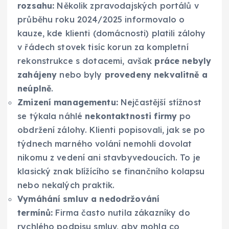
rozsahu:
Několik zpravodajských portálů v
průběhu roku 2024/2025 informovalo o
kauze, kde klienti (domácnosti) platili zálohy
v řádech stovek tisíc korun za kompletní
rekonstrukce s dotacemi, avšak
práce nebyly
zahájeny
nebo byly
provedeny nekvalitně a
neúplně
.
Zmizení managementu:
Nejčastější stížnost
se týkala náhlé
nekontaktnosti firmy
po
obdržení zálohy. Klienti popisovali, jak se po
týdnech marného volání nemohli dovolat
nikomu z vedení ani stavbyvedoucích. To je
klasický znak blížícího se finančního kolapsu
nebo nekalých praktik.
Vymáhání smluv a nedodržování
termínů:
Firma často nutila zákazníky do
rychlého podpisu smluv, aby mohla co