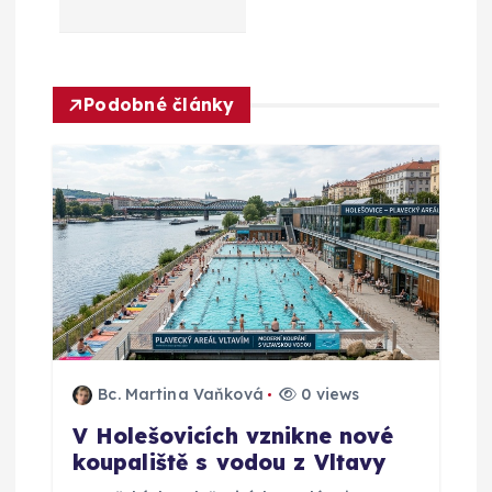
p
r
o
Podobné články
p
ř
í
s
p
Bc. Martina Vaňková
0 views
ě
V Holešovicích vznikne nové
koupaliště s vodou z Vltavy
v