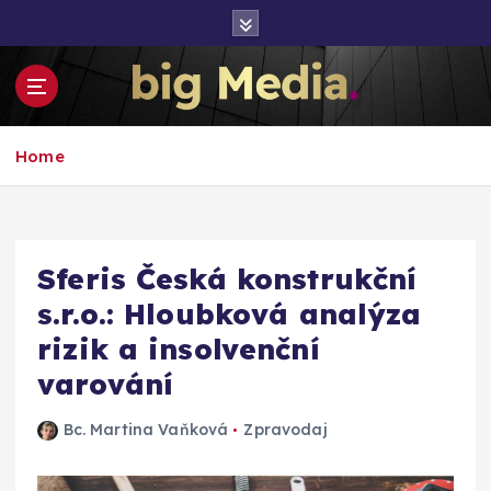
S
k
i
p
t
Inspirace pro mediální růst a podnikání
o
Home
c
o
n
t
e
Sferis Česká konstrukční
n
s.r.o.: Hloubková analýza
t
rizik a insolvenční
varování
Bc. Martina Vaňková
Zpravodaj