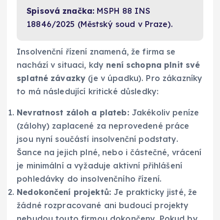
Spisová značka:
MSPH 88 INS
18846/2025 (Městský soud v Praze).
Insolvenční řízení znamená, že firma se
nachází v situaci, kdy
není schopna plnit své
splatné závazky
(je v úpadku). Pro zákazníky
to má následující kritické důsledky:
Nevratnost záloh a plateb:
Jakékoliv peníze
(zálohy) zaplacené za neprovedené práce
jsou nyní součástí insolvenční podstaty.
Šance na jejich plné, nebo i částečné, vrácení
je minimální a vyžaduje aktivní přihlášení
pohledávky do insolvenčního řízení.
Nedokončení projektů:
Je prakticky jisté, že
žádné rozpracované ani budoucí projekty
nebudou touto firmou dokončeny. Pokud by