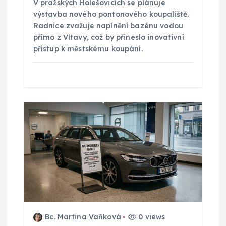
V pražských Holešovicích se plánuje
e
výstavba nového pontonového koupaliště.
Radnice zvažuje naplnění bazénu vodou
přímo z Vltavy, což by přineslo inovativní
k
přístup k městskému koupání.
Bc. Martina Vaňková
0 views