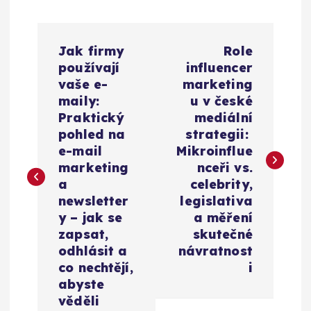
N
Jak firmy
Role
a
používají
influencer
vaše e-
marketing
v
maily:
u v české
Praktický
mediální
i
pohled na
strategii:
e-mail
Mikroinflue
g
marketing
nceři vs.
a
celebrity,
a
newsletter
legislativa
y – jak se
a měření
c
zapsat,
skutečné
odhlásit a
návratnost
e
co nechtějí,
i
abyste
věděli