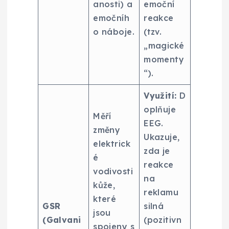
anosti) a
emoční
emočníh
reakce
o náboje.
(tzv.
„magické
momenty
“).
Využití:
D
oplňuje
Měří
EEG.
změny
Ukazuje,
elektrick
zda je
é
reakce
vodivosti
na
kůže,
reklamu
které
GSR
silná
jsou
(Galvani
(pozitivn
spojeny s