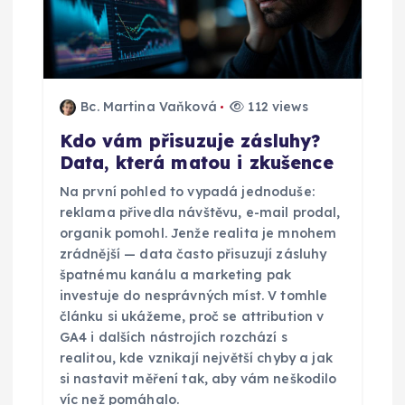
s
p
ě
Bc. Martina Vaňková
112 views
v
Kdo vám přisuzuje zásluhy?
Data, která matou i zkušence
e
Na první pohled to vypadá jednoduše:
k
reklama přivedla návštěvu, e-mail prodal,
organik pomohl. Jenže realita je mnohem
zrádnější — data často přisuzují zásluhy
špatnému kanálu a marketing pak
investuje do nesprávných míst. V tomhle
článku si ukážeme, proč se attribution v
GA4 i dalších nástrojích rozchází s
realitou, kde vznikají největší chyby a jak
si nastavit měření tak, aby vám neškodilo
víc než pomáhalo.