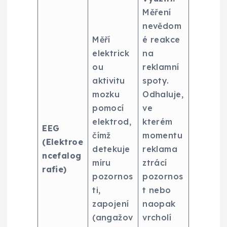
Měření
nevědom
Měří
é reakce
elektrick
na
ou
reklamní
aktivitu
spoty.
mozku
Odhaluje,
pomocí
ve
elektrod,
kterém
EEG
čímž
momentu
(Elektroe
detekuje
reklama
ncefalog
míru
ztrácí
rafie)
pozornos
pozornos
ti,
t nebo
zapojení
naopak
(angažov
vrcholí