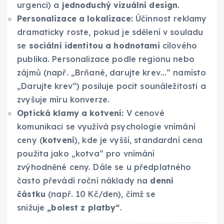
urgenci) a
jednoduchý vizuální design
.
Personalizace a lokalizace:
Účinnost reklamy
dramaticky roste, pokud je sdělení v souladu
se
sociální identitou a hodnotami
cílového
publika. Personalizace podle regionu nebo
zájmů (např. „Brňané, darujte krev…“ namísto
„Darujte krev“) posiluje pocit sounáležitosti a
zvyšuje míru konverze.
Optická klamy a kotvení:
V cenové
komunikaci se využívá psychologie vnímání
ceny (
kotvení
), kde je vyšší, standardní cena
použita jako „kotva“ pro vnímání
zvýhodněné ceny. Dále se u předplatného
často převádí roční náklady na
denní
částku
(např. 10 Kč/den), čímž se
snižuje
„bolest z platby“
.