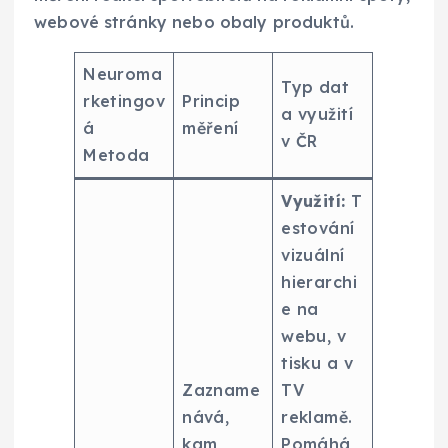
webové stránky nebo obaly produktů.
Neuroma
Typ dat
rketingov
Princip
a využití
á
měření
v ČR
Metoda
Využití:
T
estování
vizuální
hierarchi
e na
webu, v
tisku a v
Zazname
TV
nává,
reklamě.
kam
Pomáhá