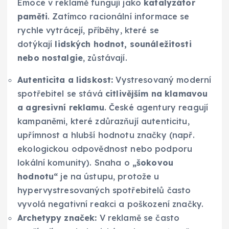
Emoce v reklamě fungují jako
katalyzátor
paměti
. Zatímco racionální informace se
rychle vytrácejí, příběhy, které se
dotýkají
lidských hodnot, sounáležitosti
nebo nostalgie
, zůstávají.
Autenticita a lidskost:
Vystresovaný moderní
spotřebitel se stává
citlivějším na klamavou
a agresivní reklamu
. České agentury reagují
kampaněmi, které zdůrazňují autenticitu,
upřímnost a hlubší hodnotu značky (např.
ekologickou odpovědnost nebo podporu
lokální komunity). Snaha o
„šokovou
hodnotu“
je na ústupu, protože u
hypervystresovaných spotřebitelů často
vyvolá negativní reakci a poškození značky.
Archetypy značek:
V reklamě se často