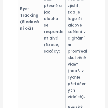
přesně a
zjistit,
Eye-
jak
zda je
Tracking
dlouho
logo či
(Sledová
se
klíčové
ní očí)
responde
sdělení v
nt dívá
digitální
(fixace,
m
sakády).
prostředí
skutečně
vidět
(např. v
rychle
přetáčen
ých
videích).
Využití: