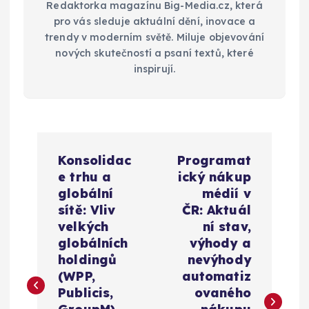
Redaktorka magazínu Big-Media.cz, která
pro vás sleduje aktuální dění, inovace a
trendy v moderním světě. Miluje objevování
nových skutečností a psaní textů, které
inspirují.
N
Konsolidac
Programat
a
e trhu a
ický nákup
globální
médií v
v
sítě: Vliv
ČR: Aktuál
velkých
ní stav,
i
globálních
výhody a
holdingů
nevýhody
g
(WPP,
automatiz
Publicis,
ovaného