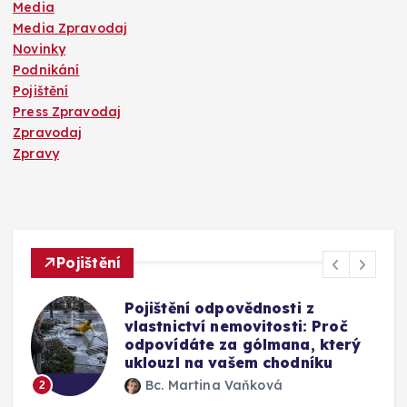
Media
Media Zpravodaj
Novinky
Podnikání
Pojištění
Press Zpravodaj
Zpravodaj
Zpravy
Pojištění
Mýty o pojištění skel u auta:
Vyplatí se připlatit si za přední
okno a jak funguje oprava bez
výměny
Bc. Martina Vaňková
3