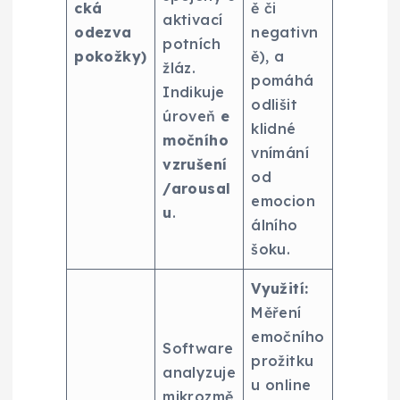
cká
ě či
aktivací
odezva
negativn
potních
pokožky)
ě), a
žláz.
pomáhá
Indikuje
odlišit
úroveň
e
klidné
močního
vnímání
vzrušení
od
/arousal
emocion
u
.
álního
šoku.
Využití:
Měření
emočního
Software
prožitku
analyzuje
u online
mikrozmě