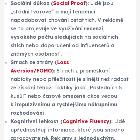
Sociální důkaz (
Social Proof
):
Lidé jsou
„stádní tvorové“ a mají tendenci
napodobovat chování ostatních. V reklamě
se to projevuje ve využívání
recenzí,
vysokého počtu sledujících
na sociálních
sítích nebo doporučení od influencerů a
známých osobností.
Strach ze ztráty (
Loss
Aversion/FOMO
):
Strach z promeškání
nabídky nebo příležitosti je silnější než radost
ze získání téhož. Taktiky jako „Posledních 5
kusů!“ nebo časově omezené akce vedou
k
impulzivnímu a rychlejšímu nákupnímu
rozhodování.
Kognitivní lehkost (
Cognitive Fluency
):
Lidé
upřednostňují informace, které jsou snadno
zpracovatelné. Reklamy s
jednoduchým,