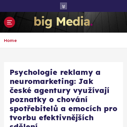
S
k
i
p
t
Inspirace pro mediální růst a podnikání
o
Home
c
o
n
t
e
Psychologie reklamy a
n
neuromarketing: Jak
t
české agentury využívají
poznatky o chování
spotřebitelů a emocích pro
tvorbu efektivnějších
sdělení