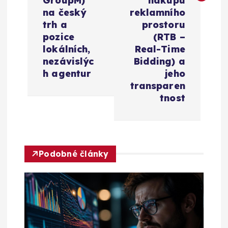
a
GroupM)
nákupu
na český
reklamního
c
trh a
prostoru
pozice
(RTB –
e
lokálních,
Real-Time
nezávislýc
Bidding) a
h agentur
jeho
p
transparen
tnost
r
o
p
Podobné články
ř
í