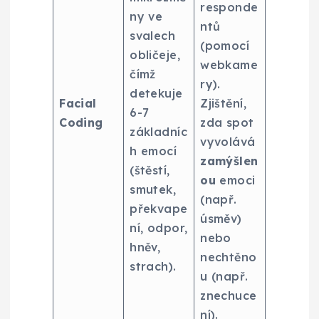
responde
ny ve
ntů
svalech
(pomocí
obličeje,
webkame
čímž
ry).
detekuje
Facial
Zjištění,
6-7
Coding
zda spot
základníc
vyvolává
h emocí
zamýšlen
(štěstí,
ou
emoci
smutek,
(např.
překvape
úsměv)
ní, odpor,
nebo
hněv,
nechtěno
strach).
u (např.
znechuce
ní).