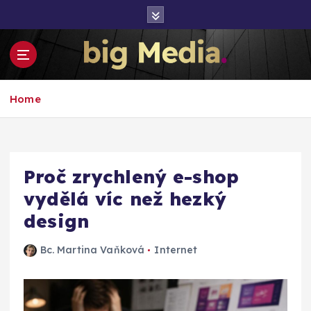
S
k
i
p
t
Inspirace pro mediální růst a podnikání
o
Home
c
o
n
t
e
Proč zrychlený e-shop
n
vydělá víc než hezký
t
design
Bc. Martina Vaňková
Internet