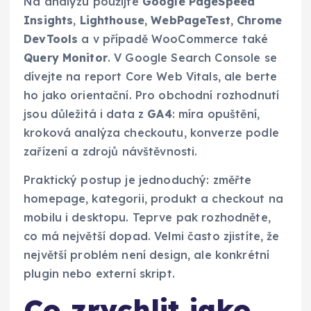
Na analýzu použijte
Google PageSpeed
Insights
,
Lighthouse
,
WebPageTest
,
Chrome
DevTools
a v případě WooCommerce také
Query Monitor
. V Google Search Console se
dívejte na report Core Web Vitals, ale berte
ho jako orientační. Pro obchodní rozhodnutí
jsou důležitá i data z
GA4
: míra opuštění,
kroková analýza checkoutu, konverze podle
zařízení a zdrojů návštěvnosti.
Praktický postup je jednoduchý: změřte
homepage, kategorii, produkt a checkout na
mobilu i desktopu. Teprve pak rozhodněte,
co má největší dopad. Velmi často zjistíte, že
největší problém není design, ale konkrétní
plugin nebo externí skript.
Co zrychlit jako