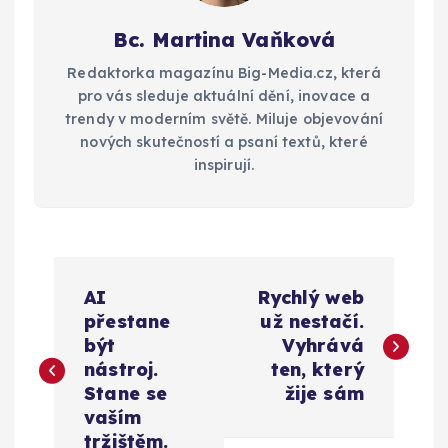
Bc. Martina Vaňková
Redaktorka magazínu Big-Media.cz, která
pro vás sleduje aktuální dění, inovace a
trendy v moderním světě. Miluje objevování
nových skutečností a psaní textů, které
inspirují.
N
AI
Rychlý web
a
přestane
už nestačí.
být
Vyhrává
v
nástroj.
ten, který
Stane se
žije sám
i
vaším
tržištěm.