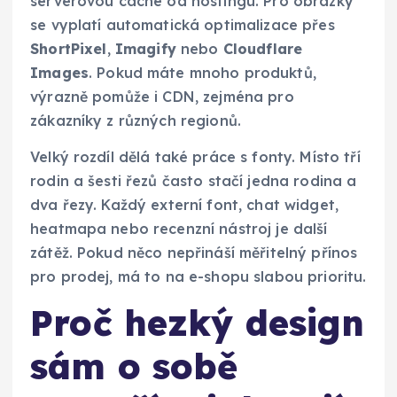
serverovou cache od hostingu. Pro obrázky
se vyplatí automatická optimalizace přes
ShortPixel
,
Imagify
nebo
Cloudflare
Images
. Pokud máte mnoho produktů,
výrazně pomůže i CDN, zejména pro
zákazníky z různých regionů.
Velký rozdíl dělá také práce s fonty. Místo tří
rodin a šesti řezů často stačí jedna rodina a
dva řezy. Každý externí font, chat widget,
heatmapa nebo recenzní nástroj je další
zátěž. Pokud něco nepřináší měřitelný přínos
pro prodej, má to na e-shopu slabou prioritu.
Proč hezký design
sám o sobě