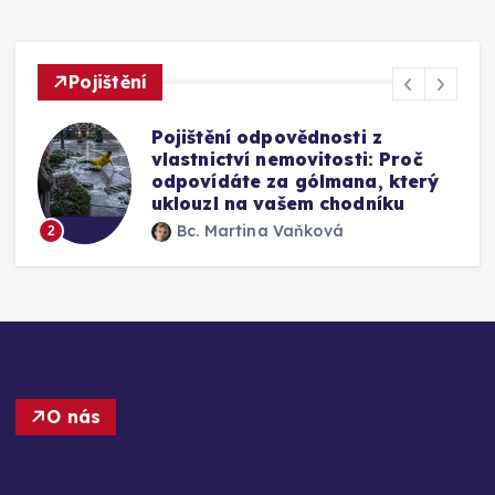
Pojištění
Mýty o pojištění skel u auta:
Vyplatí se připlatit si za přední
okno a jak funguje oprava bez
výměny
Bc. Martina Vaňková
3
O nás