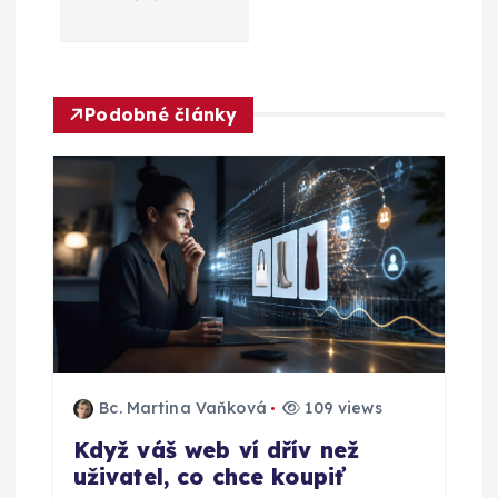
g
a
Podobné články
c
e
p
r
o
p
Bc. Martina Vaňková
109 views
Když váš web ví dřív než
ř
uživatel, co chce koupiť