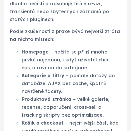
dlouho nečistí a obsahuje tisíce revizí,
transientů nebo zbytečných záznamů po
starých pluginech.
Podle zkušeností z praxe bývá největší ztráta
na těchto místech:
Homepage
– načítá se příliš mnoho
prvků najednou, i když uživatel chce
často rovnou do kategorie.
Kategorie a filtry
– pomalé dotazy do
databáze, AJAX bez cache, špatně
navržené facety.
Produktová stránka
– velké galerie,
recenze, doporučení, cross-sell a
tracking skripty bez optimalizace.
Košík a checkout
– nejcitlivější část, kde
i malá prodleva zvyšuje odchodovost.