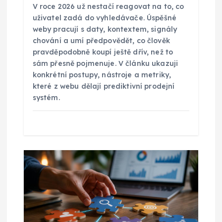
í
V roce 2026 už nestačí reagovat na to, co
uživatel zadá do vyhledávače. Úspěšné
s
weby pracují s daty, kontextem, signály
chování a umí předpovědět, co člověk
p
pravděpodobně koupí ještě dřív, než to
sám přesně pojmenuje. V článku ukazuji
konkrétní postupy, nástroje a metriky,
ě
které z webu dělají prediktivní prodejní
systém.
v
e
k