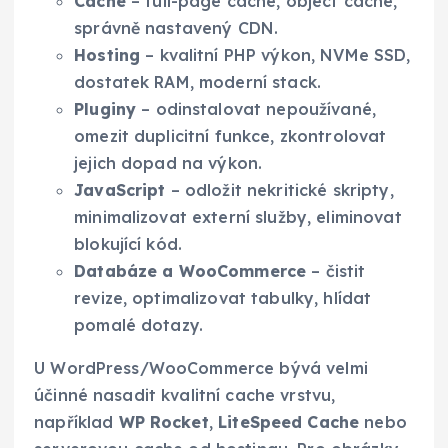
Cache
– full-page cache, object cache,
správně nastavený CDN.
Hosting
– kvalitní PHP výkon, NVMe SSD,
dostatek RAM, moderní stack.
Pluginy
– odinstalovat nepoužívané,
omezit duplicitní funkce, zkontrolovat
jejich dopad na výkon.
JavaScript
– odložit nekritické skripty,
minimalizovat externí služby, eliminovat
blokující kód.
Databáze a WooCommerce
– čistit
revize, optimalizovat tabulky, hlídat
pomalé dotazy.
U WordPress/WooCommerce bývá velmi
účinné nasadit kvalitní cache vrstvu,
například
WP Rocket
,
LiteSpeed Cache
nebo