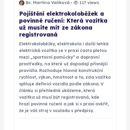
í
Bc. Martina Vaňková
117 views
Pojištění elektrokoloběžek a
s
povinné ručení: Která vozítka
už musíte mít ze zákona
p
registrovaná
ě
Elektrokoloběžky, elektrokola i další lehká
elektrická vozítka se v praxi často pletou
v
mezi „sportovní pomůcky“ a dopravní
prostředky, na které už dopadají přísnější
pravidla. Rozhoduje hlavně konstrukční
e
rychlost, výkon, hmotnost a to, zda vozítko
splňuje definici vozidla podle zákona. V
k
článku si přehledně ukážeme, která
vozítka už musí být registrovaná, kde
hrozí povinné ručení a jak si v praxi ověřit,
že je váš stroj v souladu s předpisy.