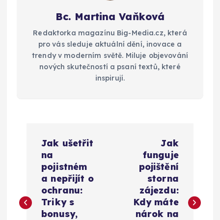
Bc. Martina Vaňková
Redaktorka magazínu Big-Media.cz, která
pro vás sleduje aktuální dění, inovace a
trendy v moderním světě. Miluje objevování
nových skutečností a psaní textů, které
inspirují.
N
Jak ušetřit
Jak
a
na
funguje
pojistném
pojištění
v
a nepřijít o
storna
ochranu:
zájezdu:
i
Triky s
Kdy máte
bonusy,
nárok na