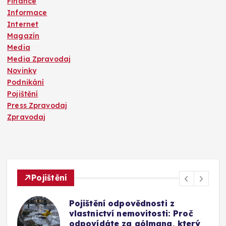
Finance
Informace
Internet
Magazín
Media
Media Zpravodaj
Novinky
Podnikání
Pojištění
Press Zpravodaj
Zpravodaj
Pojištění
Mýty o pojištění skel u auta:
Vyplatí se připlatit si za přední
okno a jak funguje oprava bez