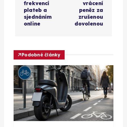
g
frekvencí
vrácení
plateb a
peněz za
a
sjednáním
zrušenou
online
dovolenou
c
e
Podobné články
p
r
o
p
ř