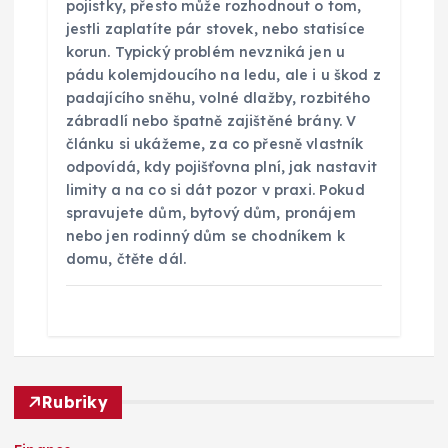
pojistky, přesto může rozhodnout o tom,
jestli zaplatíte pár stovek, nebo statisíce
korun. Typický problém nevzniká jen u
pádu kolemjdoucího na ledu, ale i u škod z
padajícího sněhu, volné dlažby, rozbitého
zábradlí nebo špatně zajištěné brány. V
článku si ukážeme, za co přesně vlastník
odpovídá, kdy pojišťovna plní, jak nastavit
limity a na co si dát pozor v praxi. Pokud
spravujete dům, bytový dům, pronájem
nebo jen rodinný dům se chodníkem k
domu, čtěte dál.
Rubriky