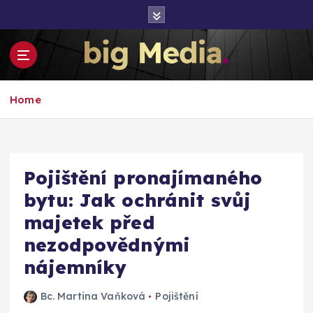
S
k
i
p
t
Inspirace pro mediální růst a podnikání
o
Home
c
o
n
t
e
Pojištění pronajímaného
n
bytu: Jak ochránit svůj
t
majetek před
nezodpovědnými
nájemníky
Bc. Martina Vaňková
Pojištění