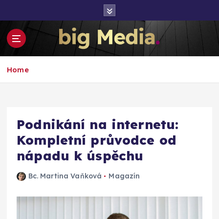
S
k
i
p
t
Inspirace pro mediální růst a podnikání
o
Home
c
o
n
t
e
Podnikání na internetu:
n
Kompletní průvodce od
t
nápadu k úspěchu
Bc. Martina Vaňková
Magazín