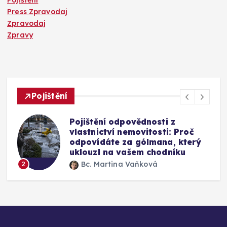
Pojištění
Press Zpravodaj
Zpravodaj
Zpravy
Pojištění
Mýty o pojištění skel u auta:
Vyplatí se připlatit si za přední
okno a jak funguje oprava bez
výměny
Bc. Martina Vaňková
3