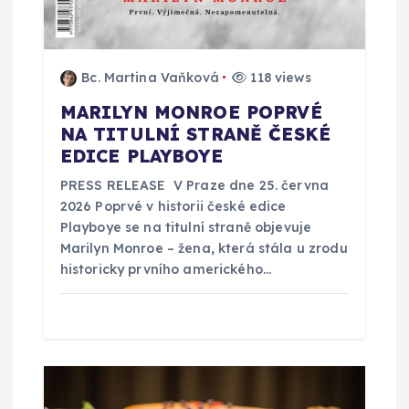
e
k
Bc. Martina Vaňková
118 views
MARILYN MONROE POPRVÉ
NA TITULNÍ STRANĚ ČESKÉ
EDICE PLAYBOYE
PRESS RELEASE V Praze dne 25. června
2026 Poprvé v historii české edice
Playboye se na titulní straně objevuje
Marilyn Monroe – žena, která stála u zrodu
historicky prvního amerického…