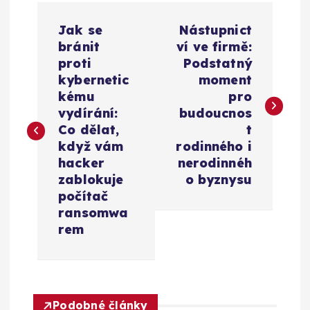
N
Jak se
Nástupnict
a
bránit
ví ve firmě:
proti
Podstatný
v
kybernetic
moment
kému
pro
i
vydírání:
budoucnos
Co dělat,
t
g
když vám
rodinného i
hacker
nerodinnéh
a
zablokuje
o byznysu
počítač
c
ransomwa
rem
e
p
Podobné články