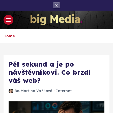
S
k
i
p
t
Inspirace pro mediální růst a podnikání
o
Home
c
o
n
t
e
Pět sekund a je po
n
návštěvníkovi. Co brzdí
t
váš web?
Bc. Martina Vaňková
Internet