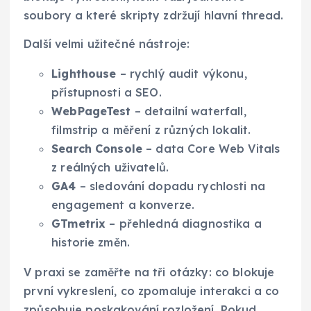
soubory a které skripty zdržují hlavní thread.
Další velmi užitečné nástroje:
Lighthouse
– rychlý audit výkonu,
přístupnosti a SEO.
WebPageTest
– detailní waterfall,
filmstrip a měření z různých lokalit.
Search Console
– data Core Web Vitals
z reálných uživatelů.
GA4
– sledování dopadu rychlosti na
engagement a konverze.
GTmetrix
– přehledná diagnostika a
historie změn.
V praxi se zaměřte na tři otázky: co blokuje
první vykreslení, co zpomaluje interakci a co
způsobuje poskakování rozložení. Pokud