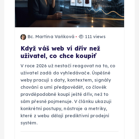
r
o
p
Bc. Martina Vaňková
111 views
ř
Když váš web ví dřív než
uživatel, co chce koupiť
í
V roce 2026 už nestačí reagovat na to, co
s
uživatel zadá do vyhledávače. Úspěšné
weby pracují s daty, kontextem, signály
p
chování a umí předpovědět, co člověk
pravděpodobně koupí ještě dřív, než to
sám přesně pojmenuje. V článku ukazuji
ě
konkrétní postupy, nástroje a metriky,
které z webu dělají prediktivní prodejní
v
systém.
e