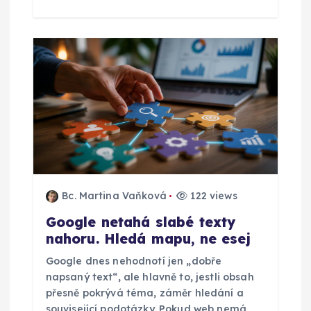
k
Bc. Martina Vaňková
122 views
Google netahá slabé texty
nahoru. Hledá mapu, ne esej
Google dnes nehodnotí jen „dobře
napsaný text“, ale hlavně to, jestli obsah
přesně pokrývá téma, záměr hledání a
související podotázky. Pokud web nemá