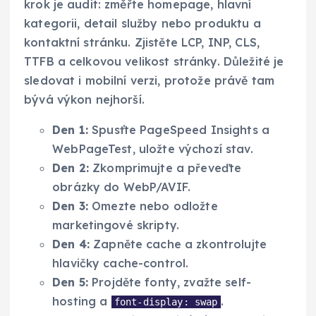
krok je audit: změřte homepage, hlavní
kategorii, detail služby nebo produktu a
kontaktní stránku. Zjistěte LCP, INP, CLS,
TTFB a celkovou velikost stránky. Důležité je
sledovat i mobilní verzi, protože právě tam
bývá výkon nejhorší.
Den 1:
Spusťte PageSpeed Insights a
WebPageTest, uložte výchozí stav.
Den 2:
Zkomprimujte a převeďte
obrázky do WebP/AVIF.
Den 3:
Omezte nebo odložte
marketingové skripty.
Den 4:
Zapněte cache a zkontrolujte
hlavičky cache-control.
Den 5:
Projděte fonty, zvažte self-
hosting a
.
font-display: swap