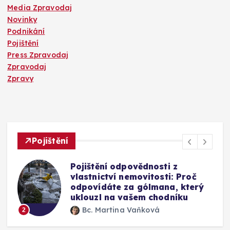
Media Zpravodaj
Novinky
Podnikání
Pojištění
Press Zpravodaj
Zpravodaj
Zpravy
Pojištění
Mýty o pojištění skel u auta:
Vyplatí se připlatit si za přední
okno a jak funguje oprava bez
výměny
Bc. Martina Vaňková
3