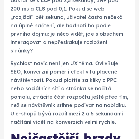
dostat se s
LCP
pod 2,5 sekundy,
INP
pod
200 ms a
CLS
pod 0,1. Pokud se web
„rozjíždí“ pět sekund, uživatel často nečeká
na úplné načtení, ale hodnotí ho podle
prvního dojmu: je něco vidět, jde s obsahem
interagovat a nepřeskakuje rozložení
stránky?
Rychlost navíc není jen UX téma. Ovlivňuje
SEO, konverzní poměr i efektivitu placené
návštěvnosti. Pokud platíte za kliky z PPC
nebo sociálních sítí a stránka se načítá
pomalu, ztrácíte část rozpočtu ještě před tím,
než se návštěvník stihne podívat na nabídku.
U e-shopů bývá rozdíl mezi 2 a 5 sekundami
načítání vidět na konverzích velmi rychle.
Nejčastější brzdy