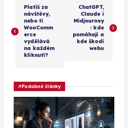
N
Platíš za
ChatGPT,
a
návštěvy,
Claude i
nebo ti
Midjourney
v
WooComm
: kde
erce
pomáhají a
i
vydělává
kde škodí
na každém
webu
g
kliknutí?
a
c
Podobné články
e
p