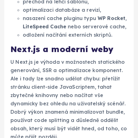
přechod na lehčí šablonu,
optimalizaci databáze a revizí,
nasazení cache pluginu typu
WP Rocket
,
LiteSpeed Cache
nebo serverové cache,
odložení načítání externích skriptů.
Next.js a moderní weby
U Next.js je výhoda v možnostech statického
generování, SSR a optimalizace komponent.
Ale i tady lze snadno udělat chybu: přetížit
stránku client-side JavaScriptem, tahat
zbytečné knihovny nebo načítat vše
dynamicky bez ohledu na uživatelský scénář.
Dobrý výkon znamená minimalizovat bundle,
používat code splitting a důsledně oddělit
obsah, který musí být vidět hned, od toho, co
může přijít později.