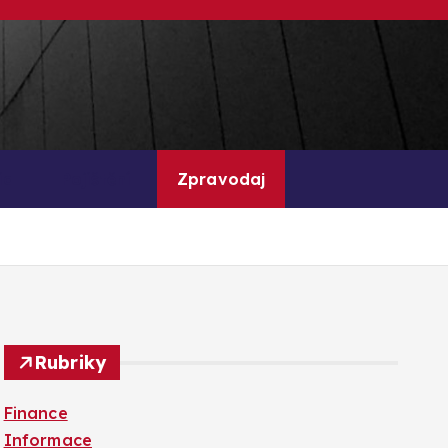
ia
Pojištění
Zpravodaj
Rubriky
Finance
Informace