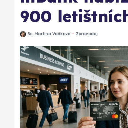
900 letištníc
Bc. Martina Vaňková
Zpravodaj