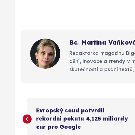
Bc. Martina Vaňkov
Redaktorka magazínu Big-M
dění, inovace a trendy v 
skutečností a psaní textů, 
N
Evropský soud potvrdil
a
rekordní pokutu 4,125 miliardy
eur pro Google