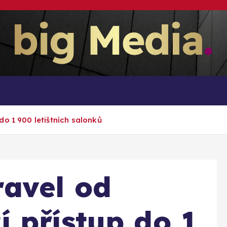
Inspirace pro mediální růst a podnikání
Podnikání
Magazín
Informace
Med
o 1 900 letištních salonků
avel od
 přístup do 1