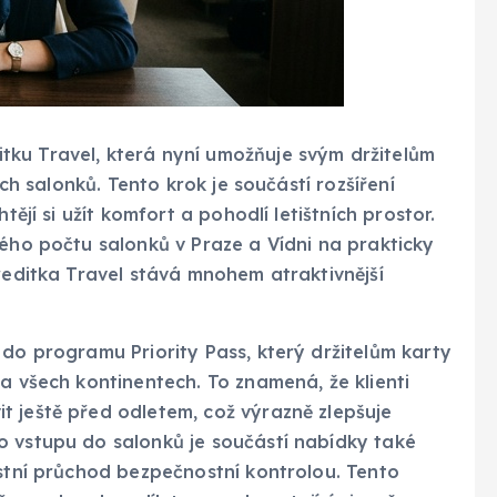
ku Travel, která nyní umožňuje svým držitelům
ích salonků. Tento krok je součástí rozšíření
tějí si užít komfort a pohodlí letištních prostor.
ného počtu salonků v Praze a Vídni na prakticky
Kreditka Travel stává mnohem atraktivnější
 do programu Priority Pass, který držitelům karty
a všech kontinentech. To znamená, že klienti
t ještě před odletem, což výrazně zlepšuje
o vstupu do salonků je součástí nabídky také
ostní průchod bezpečnostní kontrolou. Tento