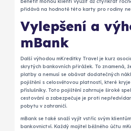
benefit mohou klienti využít až čtyřikrát ročn
přidává na hodnotě této karty pro rodiny ne
Vylepšení a výh
mBank
Další výhodou mKreditky Travel je kurz asoc
skrytých bankovních přirážek. To znamená, ž
platby a nemusí se obávat dodatečných nákla
pojištění s celosvětovou platností, které kryje
příslušníky. Toto pojištění zahrnuje široké sp
cestování a zabezpečuje je proti nepředvíd
pobytu v zahraničí.
mBank se také snaží vyjít vstříc svým klient
bankovnictví. Každý majitel běžného účtu mK