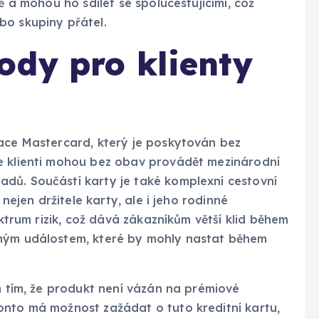
ě a mohou ho sdílet se spolucestujícími, což
bo skupiny přátel.
ody pro klienty
iace Mastercard, který je poskytován bez
e klienti mohou bez obav provádět mezinárodní
dů. Součástí karty je také komplexní cestovní
 nejen držitele karty, ale i jeho rodinné
ektrum rizik, což dává zákazníkům větší klid během
aným událostem, které by mohly nastat během
ům tím, že produkt není vázán na prémiové
onto má možnost zažádat o tuto kreditní kartu,