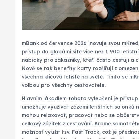
mBank od července 2026 inovuje svou mKredit
přístup do globální sítě více než 1 900 letištn
nabídky pro zákazníky, kteří často cestují a ch
Nově se tak benefity karty rozšiřují z omeze
všechna klíčová letiště na světě. Tímto se m
volbou pro všechny cestovatele.
Hlavním lákadlem tohoto vylepšení je přístup
umožňuje využívat zázemí letištních salonků n
mohou relaxovat, pracovat nebo se občerstvi
celkový zážitek z cestování. Kromě samotnéh
možnost využít tzv. Fast Track, což je předn