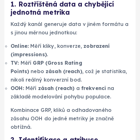
1. Roztříštěná data a chybějící
jednotná metrika
Každý kanál generuje data v jiném formátu a
s jinou měrnou jednotkou:
Online:
Měří kliky, konverze,
zobrazení
(impressions)
.
TV:
Měří
GRP (Gross Rating
Points)
nebo
zásah (reach)
, což je statistika,
nikoli reálný konverzní bod.
OOH:
Měří
zásah (reach)
a
frekvenci
na
základě modelování pohybu populace.
Kombinace GRP, kliků a odhadovaného
zásahu OOH do jedné metriky je značně
obtížná.
2. Identifikace a atribuce