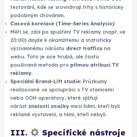
testování, kde se srovnávají trhy s historicky
podobným chováním.
Časová korelace (Time-Series Analysis):
Měří se, zda po spuštění TV reklamy (např. ve
20:00) dojde k okamžitému a statisticky
významnému nárůstu
direct trafficu
na
webu. Toto je sice hrubá, ale často
používaná metoda pro
přímou atribuci TV
reklamy
.
Speciální Brand-Lift studie:
Průzkumy
realizované ve spolupráci s TV stanicemi
nebo OOH operátory, které zjišťují
nárůst
znalosti značky
mezi lidmi, kteří byli
reklamě vystaveni, a těmi, kteří nebyli.
III.
Specifické nástroje