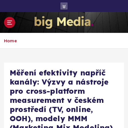
S
k
i
p
t
Inspirace pro mediální růst a podnikání
o
Home
c
o
n
t
e
Měření efektivity napříč
n
kanály: Výzvy a nástroje
t
pro cross-platform
measurement v českém
prostředí (TV, online,
OOH), modely MMM
(Marketing Mix Modeling)