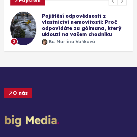
Pojištění
Mýty o pojištění skel u auta:
Vyplatí se připlatit si za přední
okno a jak funguje oprava bez
výměny
Bc. Martina Vaňková
3
O nás