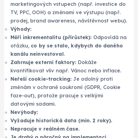
marketingových vstupech (např. investice do
TV, PPC, OOH) a změnami ve výstupu (např.
prodej, brand awareness, návštěvnost webu).
Výhody:
Měří inkrementalitu (přírůstek):
Odpovídá na
otázku,
co by se stalo, kdybych do daného
kanálu neinvestoval
.
Zahrnuje externí faktory:
Dokáže
kvantifikovat vliv např. Vánoc nebo inflace.
Neřeší cookie-tracking:
Je odolný proti
změnám v ochraně soukromí (GDPR, Cookie
faze-out), protože pracuje s velkými
datovými sadami.
Nevýhody:
Vyžaduje historická data (min. 2 roky).
Nepracuje v reálném čase.
Je drahý a náročný na implementaci.