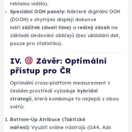
reklamu vidělo).
Speciální OOH panely:
Některé digitální OOH
(DOOH) s chytrými displeji dokonce
měří
zážitek (dwell time)
a
reálný zásah
na
základě sledování obličejů (bez ukládání dat,
pouze pro statistiku).
IV.
Závěr: Optimální
přístup pro ČR
Optimální cross-platform measurement v
českém prostředí vyžaduje
hybridní
strategii
, která kombinuje to nejlepší z obou
světů:
Bottom-Up Atribuce (Taktické
měření):
Využití online nástrojů (GA4, Ads