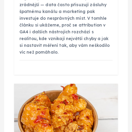
zrádnější — data často přisuzují zásluhy
k
špatnému kanálu a marketing pak
investuje do nesprávných míst. V tomhle
článku si ukážeme, proč se attribution v
GA4 i dalších nástrojích rozchází s
realitou, kde vznikají největší chyby a jak
si nastavit měření tak, aby vám neškodilo
víc než pomáhalo.