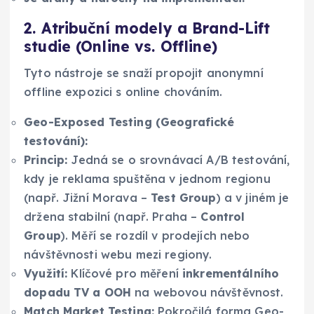
2. Atribuční modely a Brand-Lift
studie (Online vs. Offline)
Tyto nástroje se snaží propojit anonymní
offline expozici s online chováním.
Geo-Exposed Testing (Geografické
testování):
Princip:
Jedná se o srovnávací A/B testování,
kdy je reklama spuštěna v jednom regionu
(např. Jižní Morava –
Test Group
) a v jiném je
držena stabilní (např. Praha –
Control
Group
). Měří se rozdíl v prodejích nebo
návštěvnosti webu mezi regiony.
Využití:
Klíčové pro měření
inkrementálního
dopadu TV a OOH
na webovou návštěvnost.
Match Market Testing:
Pokročilá forma Geo-