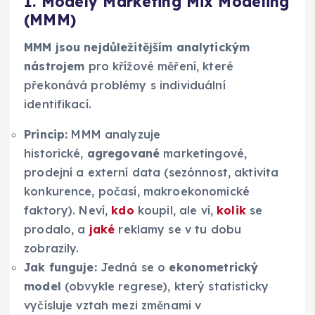
1. Modely Marketing Mix Modeling
(MMM)
MMM jsou nejdůležitějším analytickým
nástrojem
pro křížové měření, které
překonává problémy s individuální
identifikací.
Princip:
MMM analyzuje
historické,
agregované
marketingové,
prodejní a externí data (sezónnost, aktivita
konkurence, počasí, makroekonomické
faktory). Neví,
kdo
koupil, ale ví,
kolik
se
prodalo, a
jaké
reklamy se v tu dobu
zobrazily.
Jak funguje:
Jedná se o
ekonometrický
model
(obvykle regrese), který statisticky
vyčísluje vztah mezi změnami v