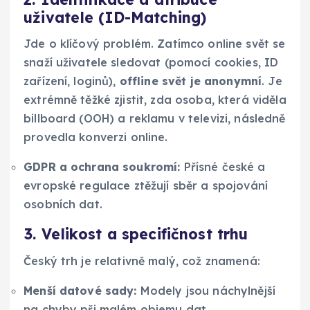
uživatele (ID-Matching)
Jde o klíčový problém. Zatímco online svět se
snaží uživatele sledovat (pomocí cookies, ID
zařízení, loginů),
offline svět je anonymní
. Je
extrémně těžké zjistit, zda osoba, která viděla
billboard (OOH) a reklamu v televizi, následně
provedla konverzi online.
GDPR a ochrana soukromí:
Přísné české a
evropské regulace ztěžují sběr a spojování
osobních dat.
3. Velikost a specifičnost trhu
Český trh je relativně malý, což znamená:
Menší datové sady:
Modely jsou náchylnější
na chyby při malém objemu dat.