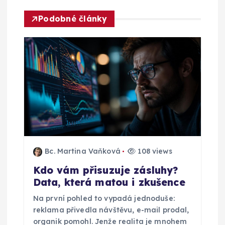
o
Podobné články
p
ř
í
s
p
Bc. Martina Vaňková
108 views
ě
Kdo vám přisuzuje zásluhy?
Data, která matou i zkušence
v
Na první pohled to vypadá jednoduše:
e
reklama přivedla návštěvu, e-mail prodal,
organik pomohl. Jenže realita je mnohem