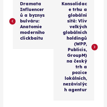
Dramata
Konsolidac
a
Influencer
e trhu a
ů a byznys
globální
v
bulváru:
sítě: Vliv
Anatomie
velkých
i
moderního
globálních
clickbaitu
holdingů
g
(WPP,
Publicis,
a
GroupM)
na český
c
trh a
pozice
e
lokálních,
nezávislýc
h agentur
p
r