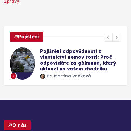
Zpravy
Pojištění
Pojištění odpovědnosti z
vlastnictví nemovitosti: Proč
odpovídáte za gólmana, který
uklouzl na vašem chodníku
Bc. Martina Vaňková
2
3
O nás