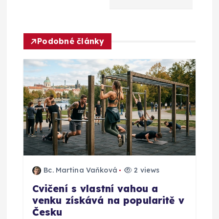
e
p
Podobné články
r
o
p
ř
í
s
Bc. Martina Vaňková
2 views
Cvičení s vlastní vahou a
p
venku získává na popularitě v
Česku