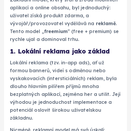
aplikací a online obsahu, byl jednoduchý:
uživatel získá produkt zdarma, a
vývojář/provozovatel vydělává na
reklamě
.
Tento model „
freemium
“ (free + premium) se
rychle ujal a dominoval trhu.
1. Lokální reklama jako základ
Lokální reklama (tzv. in-app ads), ať už
formou bannerů, videí s odměnou nebo
vyskakovacích (intersticiálních) reklam, byla
dlouho hlavním pilířem příjmů mnoha
bezplatných aplikací, zejména her a utilit. Její
výhodou je jednoduchost implementace a
potenciál oslovit širokou uživatelskou
základnu.
Nicméně, reklamní model má svá úskalí: