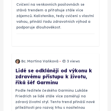
ě
Cvičení na venkovních posilovnách se
v
stává trendem a přitahuje stále více
zájemců. Kalistenika, tedy cvičení s vlastní
vahou, přináší řadu zdravotních výhod a
e
podporuje dlouhověkost.
k
Bc. Martina Vaňková
3 views
Lidé se odklánějí od výkonu k
zdravému přístupu k životu,
říká šéf Garminu
Podle ředitele českého Garminu Lukáše
Friedrich se lidé stále více zaměřují na
zdravý životní styl. Tento trend přináší nové
příležitosti pro rozvoj trhu s nositelnou