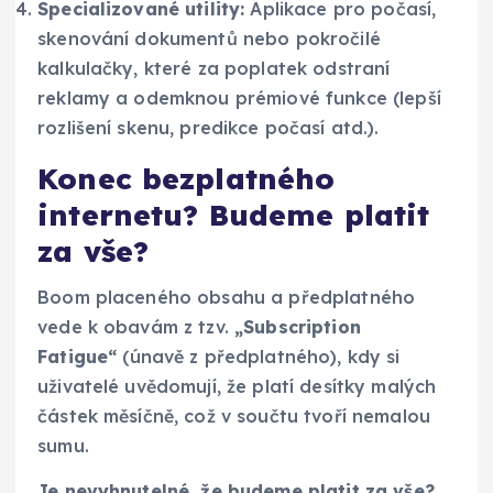
Specializované utility:
Aplikace pro počasí,
skenování dokumentů nebo pokročilé
kalkulačky, které za poplatek odstraní
reklamy a odemknou prémiové funkce (lepší
rozlišení skenu, predikce počasí atd.).
Konec bezplatného
internetu? Budeme platit
za vše?
Boom placeného obsahu a předplatného
vede k obavám z tzv.
„Subscription
Fatigue“
(únavě z předplatného), kdy si
uživatelé uvědomují, že platí desítky malých
částek měsíčně, což v součtu tvoří nemalou
sumu.
Je nevyhnutelné, že budeme platit za vše?