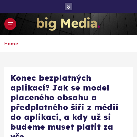
S
k
i
p
t
Inspirace pro mediální růst a podnikání
o
Home
c
o
n
t
e
Konec bezplatných
n
aplikací? Jak se model
t
placeného obsahu a
předplatného šíří z médií
do aplikací, a kdy už si
budeme muset platit za
vše