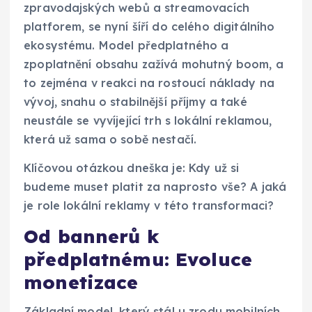
zpravodajských webů a streamovacích
platforem, se nyní šíří do celého digitálního
ekosystému. Model předplatného a
zpoplatnění obsahu zažívá mohutný boom, a
to zejména v reakci na rostoucí náklady na
vývoj, snahu o stabilnější příjmy a také
neustále se vyvíjející trh s lokální reklamou,
která už sama o sobě nestačí.
Klíčovou otázkou dneška je: Kdy už si
budeme muset platit za naprosto vše? A jaká
je role lokální reklamy v této transformaci?
Od bannerů k
předplatnému: Evoluce
monetizace
Základní model, který stál u zrodu mobilních