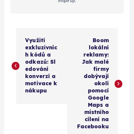
inspirují.
N
Využití
Boom
a
exkluzivníc
lokální
h kódů a
reklamy:
v
odkazů: Sl
Jak malé
edování
firmy
i
konverzí a
dobývají
motivace k
okolí
g
nákupu
pomocí
Google
a
Maps a
místního
c
cílení na
Facebooku