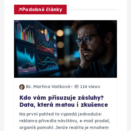
r
Podobné články
o
p
ř
í
s
p
Bc. Martina Vaňková
114 views
Kdo vám přisuzuje zásluhy?
ě
Data, která matou i zkušence
v
Na první pohled to vypadá jednoduše:
reklama přivedla návštěvu, e-mail prodal,
organik pomohl. Jenže realita je mnohem