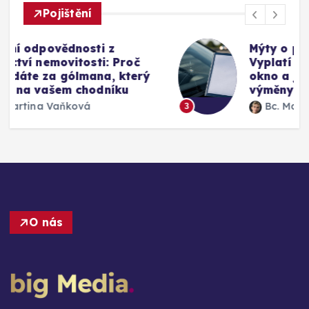
Pojištění
Mýty o pojištění skel u auta:
Vyplatí se připlatit si za přední
okno a jak funguje oprava bez
výměny
Bc. Martina Vaňková
3
O nás