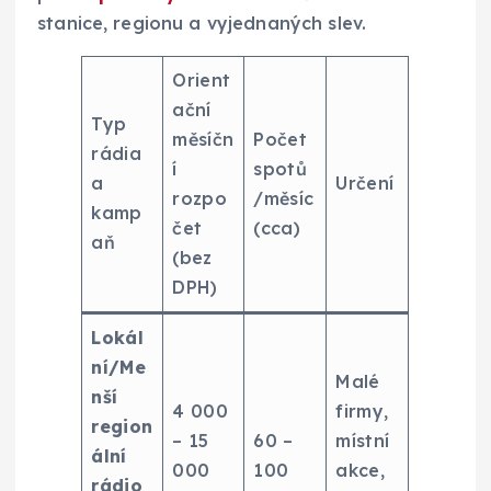
stanice, regionu a vyjednaných slev.
Orient
ační
Typ
měsíčn
Počet
rádia
í
spotů
a
Určení
rozpo
/měsíc
kamp
čet
(cca)
aň
(bez
DPH)
Lokál
ní/Me
Malé
nší
4 000
firmy,
region
– 15
60 –
místní
ální
000
100
akce,
rádio