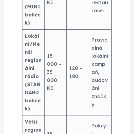
Kč
restau
(MINI
race.
balíče
k)
Lokál
Pravid
ní/Me
elná
nší
15
lokální
region
000 –
kamp
ální
120 –
35
aň,
rádio
180
000
budov
(STAN
Kč
ání
DARD
značk
balíče
y.
k)
Větší
Pokryt
region
35
í