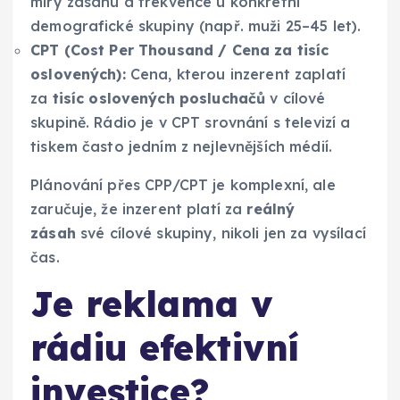
míry zásahu a frekvence u konkrétní
demografické skupiny (např. muži 25–45 let).
CPT (Cost Per Thousand / Cena za tisíc
oslovených):
Cena, kterou inzerent zaplatí
za
tisíc oslovených posluchačů
v cílové
skupině. Rádio je v CPT srovnání s televizí a
tiskem často jedním z nejlevnějších médií.
Plánování přes CPP/CPT je komplexní, ale
zaručuje, že inzerent platí za
reálný
zásah
své cílové skupiny, nikoli jen za vysílací
čas.
Je reklama v
rádiu efektivní
investice?