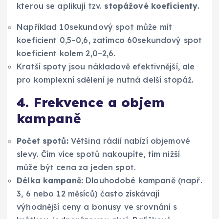
kterou se aplikují tzv.
stopážové koeficienty
.
Například 10sekundový spot může mít
koeficient 0,5–0,6, zatímco 60sekundový spot
koeficient kolem 2,0–2,6.
Kratší spoty jsou nákladově efektivnější, ale
pro komplexní sdělení je nutná delší stopáž.
4. Frekvence a objem
kampaně
Počet spotů:
Většina rádií nabízí objemové
slevy. Čím více spotů nakoupíte, tím nižší
může být cena za jeden spot.
Délka kampaně:
Dlouhodobé kampaně (např.
3, 6 nebo 12 měsíců) často získávají
výhodnější ceny a bonusy ve srovnání s