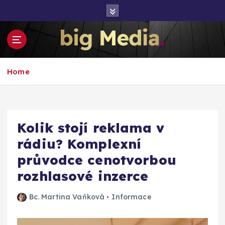
S
k
i
p
t
Inspirace pro mediální růst a podnikání
o
Home
c
o
n
t
e
Kolik stojí reklama v
n
rádiu? Komplexní
t
průvodce cenotvorbou
rozhlasové inzerce
Bc. Martina Vaňková
Informace