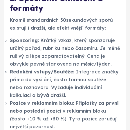
formáty
Kromě standardních 30sekundových spotů
existují i dražší, ale efektivnější formáty:
Sponzoring:
Krátký vzkaz, který sponzoruje
určitý pořad, rubriku nebo časomíru. Je méně
rušivý a lépe zapamatovatelný. Cena je
obvykle pevně stanovena na měsíc/týden.
Redakční vstupy/Soutěže:
Integrace značky
přímo do vysílání, často formou soutěže
nebo rozhovoru. Vyžaduje individuální
kalkulaci a bývá dražší.
Pozice v reklamním bloku:
Příplatky za
první
nebo poslední pozici
v reklamním bloku
(často +10 % až +30 %). Tyto pozice zaručují
největší pozornost.