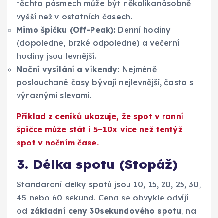
těchto pásmech může být několikanásobně
vyšší než v ostatních časech.
Mimo špičku (Off-Peak):
Denní hodiny
(dopoledne, brzké odpoledne) a večerní
hodiny jsou levnější.
Noční vysílání a víkendy:
Nejméně
poslouchané časy bývají nejlevnější, často s
výraznými slevami.
Příklad z ceníků ukazuje, že spot v ranní
špičce může stát i 5–10x více než tentýž
spot v nočním čase.
3. Délka spotu (Stopáž)
Standardní délky spotů jsou 10, 15, 20, 25, 30,
45 nebo 60 sekund. Cena se obvykle odvíjí
od
základní ceny 30sekundového spotu
, na