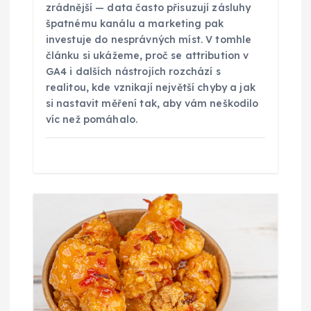
e
zrádnější — data často přisuzují zásluhy
špatnému kanálu a marketing pak
k
investuje do nesprávných míst. V tomhle
článku si ukážeme, proč se attribution v
GA4 i dalších nástrojích rozchází s
realitou, kde vznikají největší chyby a jak
si nastavit měření tak, aby vám neškodilo
víc než pomáhalo.