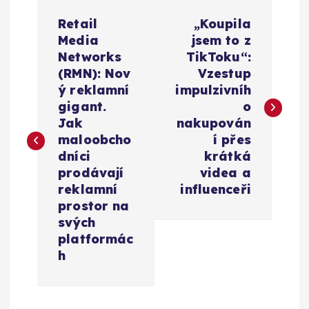
N
Retail
„Koupila
a
Media
jsem to z
Networks
TikToku“:
v
(RMN): Nov
Vzestup
ý reklamní
impulzivníh
i
gigant.
o
Jak
nakupován
g
maloobcho
í přes
dníci
krátká
a
prodávají
videa a
reklamní
influenceři
c
prostor na
svých
e
platformác
h
p