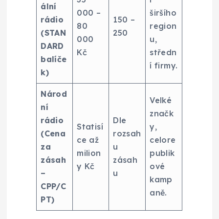
ální
000 –
širšího
rádio
150 –
80
region
(STAN
250
000
u,
DARD
Kč
středn
balíče
í firmy.
k)
Národ
Velké
ní
značk
rádio
Dle
Statisí
y,
(Cena
rozsah
ce až
celore
za
u
milion
publik
zásah
zásah
y Kč
ové
–
u
kamp
CPP/C
aně.
PT)