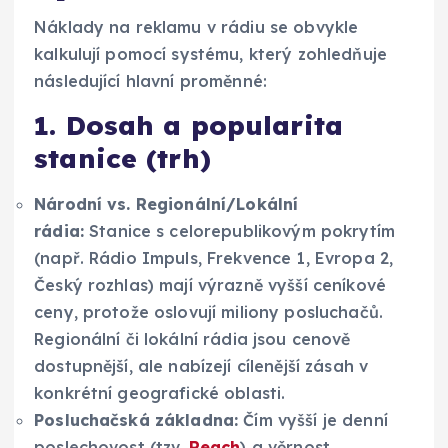
Náklady na reklamu v rádiu se obvykle
kalkulují pomocí systému, který zohledňuje
následující hlavní proměnné:
1. Dosah a popularita
stanice (trh)
Národní vs. Regionální/Lokální
rádia:
Stanice s celorepublikovým pokrytím
(např. Rádio Impuls, Frekvence 1, Evropa 2,
Český rozhlas) mají výrazně vyšší ceníkové
ceny, protože oslovují miliony posluchačů.
Regionální či lokální rádia jsou cenově
dostupnější, ale nabízejí cílenější zásah v
konkrétní geografické oblasti.
Posluchačská základna:
Čím vyšší je denní
poslechovost (tzv.
Reach
) a věrnost