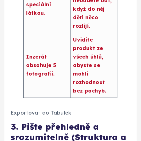
nebudete bát,
speciální
když do něj
látkou.
děti něco
rozlijí.
Uvidíte
produkt ze
Inzerát
všech úhlů,
obsahuje 5
abyste se
fotografií.
mohli
rozhodnout
bez pochyb.
Exportovat do Tabulek
3. Pište přehledně a
srozumitelně (Struktura a