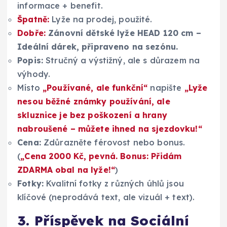
informace + benefit.
Špatně:
Lyže na prodej, použité.
Dobře:
Zánovní dětské lyže HEAD 120 cm –
Ideální dárek, připraveno na sezónu.
Popis:
Stručný a výstižný, ale s důrazem na
výhody.
Místo
„Používané, ale funkční“
napište
„Lyže
nesou běžné známky používání, ale
skluznice je bez poškození a hrany
nabroušené – můžete ihned na sjezdovku!“
Cena:
Zdůrazněte férovost nebo bonus.
(
„Cena 2000 Kč, pevná. Bonus: Přidám
ZDARMA obal na lyže!“
)
Fotky:
Kvalitní fotky z různých úhlů jsou
klíčové (neprodává text, ale vizuál + text).
3. Příspěvek na Sociální