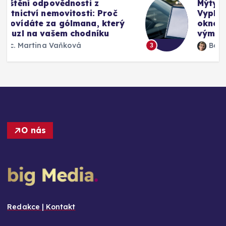
Mýty o pojištění skel u auta:
Vyplatí se připlatit si za přední
okno a jak funguje oprava bez
výměny
Bc. Martina Vaňková
3
O nás
Redakce | Kontakt