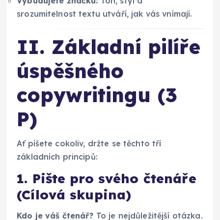
Vybudujete značku:
Tón, styl a
srozumitelnost textu utváří, jak vás vnímají.
II. Základní pilíře
úspěšného
copywritingu (3
P)
Ať píšete cokoliv, držte se těchto tří
základních principů:
1. Pište pro svého čtenáře
(Cílová skupina)
Kdo je váš čtenář?
To je nejdůležitější otázka.