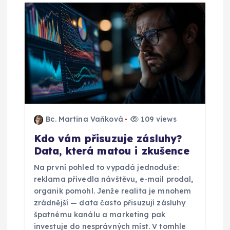
p
ř
í
s
p
Bc. Martina Vaňková
109 views
ě
Kdo vám přisuzuje zásluhy?
Data, která matou i zkušence
v
Na první pohled to vypadá jednoduše:
e
reklama přivedla návštěvu, e-mail prodal,
organik pomohl. Jenže realita je mnohem
zrádnější — data často přisuzují zásluhy
k
špatnému kanálu a marketing pak
investuje do nesprávných míst. V tomhle