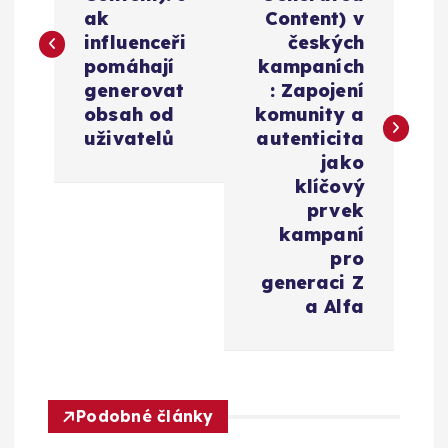
v
ak
Content) v
influenceři
českých
i
pomáhají
kampaních
generovat
: Zapojení
g
obsah od
komunity a
uživatelů
autenticita
a
jako
klíčový
c
prvek
kampaní
e
pro
generaci Z
a Alfa
p
r
o
Podobné články