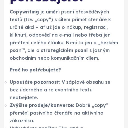
Copywriting
je umění psaní přesvědčivých
textů (tzv. „copy“) s cílem přimět čtenáře k
určité akci – ať už jde o nákup, registraci,
kliknutí, odpověď na e-mail nebo třeba jen
přečtení celého článku. Není to jen o „hezkém
psaní“, ale o
strategickém psaní
s jasným
obchodním nebo komunikačním cílem.
Proč ho potřebujete?
Upoutáte pozornost:
V záplavě obsahu se
bez úderného a relevantního textu
neobejdete.
Zvýšíte prodeje/konverze:
Dobré „copy“
přemění pasivního čtenáře na aktivního
zákazníka.