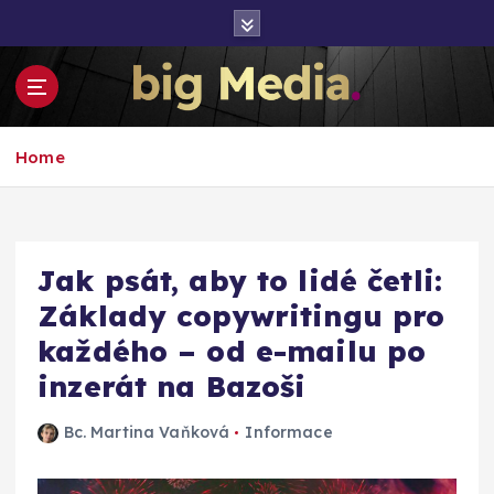
S
k
i
p
t
Inspirace pro mediální růst a podnikání
o
Home
c
o
n
t
e
Jak psát, aby to lidé četli:
n
Základy copywritingu pro
t
každého – od e-mailu po
inzerát na Bazoši
Bc. Martina Vaňková
Informace