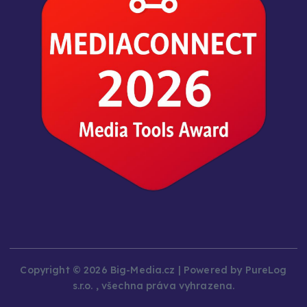
Copyright © 2026 Big-Media.cz | Powered by PureLog
s.r.o. , všechna práva vyhrazena.