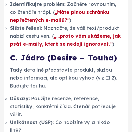
Identifikujte problém:
Začněte rovnou tím,
co čtenáře trápí. (
„Máte plnou schránku
nepřečtených e-mailů?“
)
Slibte řešení:
Naznačte, že váš text/produkt
nabízí cestu ven. (
„…proto vám ukážeme, jak
psát e-maily, které se nedají ignorovat.“
)
C. Jádro (Desire – Touha)
Tady detailně představte produkt, službu
nebo informaci, ale optikou výhod (viz II.2).
Budujte touhu.
Důkazy:
Použijte recenze, reference,
statistiky, konkrétní čísla. Čtenář potřebuje
věřit.
Unikátnost (USP):
Co nabízíte vy a nikdo
jiný?