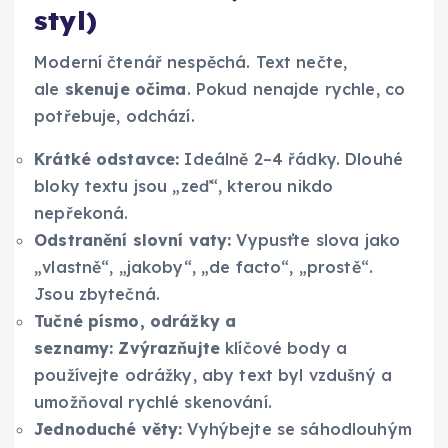
styl)
Moderní čtenář nespěchá. Text nečte,
ale
skenuje očima
. Pokud nenajde rychle, co
potřebuje, odchází.
Krátké odstavce:
Ideálně 2–4 řádky. Dlouhé
bloky textu jsou „zeď“, kterou nikdo
nepřekoná.
Odstranění slovní vaty:
Vypusťte slova jako
„vlastně“, „jakoby“, „de facto“, „prostě“.
Jsou zbytečná.
Tučné písmo, odrážky a
seznamy:
Zvýrazňujte
klíčové body a
používejte odrážky, aby text byl vzdušný a
umožňoval rychlé skenování.
Jednoduché věty:
Vyhýbejte se sáhodlouhým