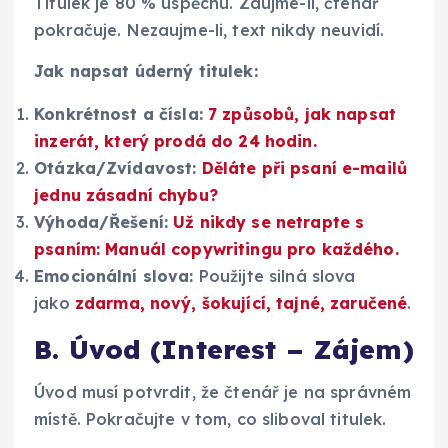
Titulek je 80 % úspěchu. Zaujme-li, čtenář
pokračuje. Nezaujme-li, text nikdy neuvidí.
Jak napsat úderný titulek:
Konkrétnost a čísla:
7 způsobů, jak napsat
inzerát, který prodá do 24 hodin.
Otázka/Zvídavost:
Děláte při psaní e-mailů
jednu zásadní chybu?
Výhoda/Řešení:
Už nikdy se netrapte s
psaním: Manuál copywritingu pro každého.
Emocionální slova:
Použijte silná slova
jako
zdarma, nový, šokující, tajné, zaručené
.
B. Úvod (Interest – Zájem)
Úvod musí potvrdit, že čtenář je na správném
místě. Pokračujte v tom, co sliboval titulek.