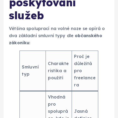
poskytování
služeb
Většina spoluprací na volné noze se opírá o
dva základní smluvní typy dle
občanského
zákoníku
:
Proč je
Charakte
důležitá
Smluvní
ristika a
pro
typ
použití
freelance
ra
Vhodná
pro
spoluprá
Jasná