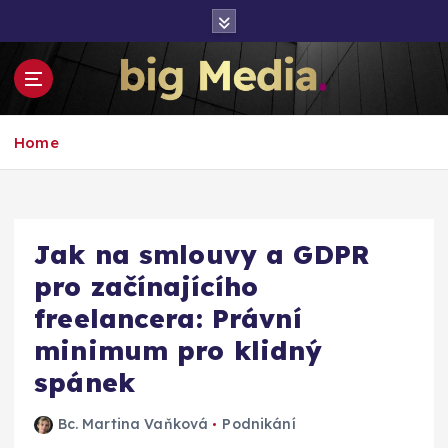
S
k
i
p
t
Inspirace pro mediální růst a podnikání
o
Home
c
o
n
t
e
Jak na smlouvy a GDPR
n
pro začínajícího
t
freelancera: Právní
minimum pro klidný
spánek
Bc. Martina Vaňková
Podnikání