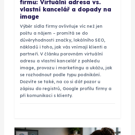
p
firmu: Virtuální adresa vs.
vlastní kancelář a dopady na
ě
image
v
Výběr sídla firmy ovlivňuje víc než jen
poštu a nájem – promítá se do
e
důvěryhodnosti značky, lokálního SEO,
nákladů i toho, jak vás vnímají klienti a
partneři. V článku porovnám virtuální
k
adresu a vlastní kancelář z pohledu
image, provozu i marketingu a ukážu, jak
se rozhodnout podle typu podnikání.
Dozvíte se také, na co si dát pozor u
zápisu do registrů, Google profilu firmy a
při komunikaci s klienty.