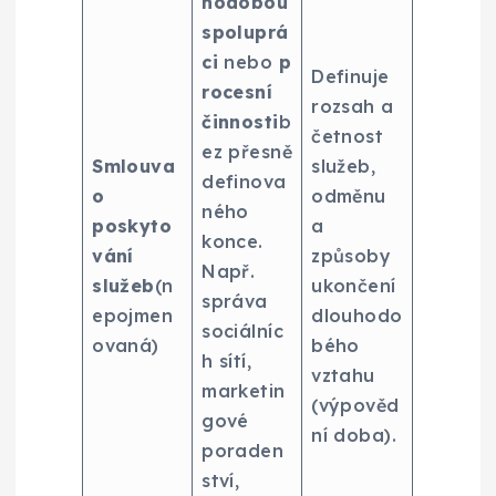
hodobou
spoluprá
ci
nebo
p
Definuje
rocesní
rozsah a
činnosti
b
četnost
ez přesně
Smlouva
služeb,
definova
o
odměnu
ného
poskyto
a
konce.
vání
způsoby
Např.
služeb
(n
ukončení
správa
epojmen
dlouhodo
sociálníc
ovaná)
bého
h sítí,
vztahu
marketin
(výpověd
gové
ní doba).
poraden
ství,