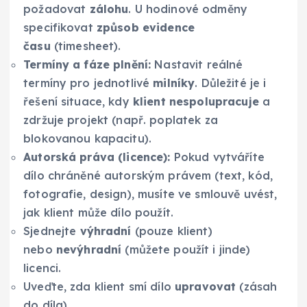
požadovat
zálohu
. U hodinové odměny
specifikovat
způsob evidence
času
(timesheet).
Termíny a fáze plnění:
Nastavit reálné
termíny pro jednotlivé
milníky
. Důležité je i
řešení situace, kdy
klient nespolupracuje
a
zdržuje projekt (např. poplatek za
blokovanou kapacitu).
Autorská práva (licence):
Pokud vytváříte
dílo chráněné autorským právem (text, kód,
fotografie, design), musíte ve smlouvě uvést,
jak klient může dílo použít.
Sjednejte
výhradní
(pouze klient)
nebo
nevýhradní
(můžete použít i jinde)
licenci.
Uveďte, zda klient smí dílo
upravovat
(zásah
do díla).