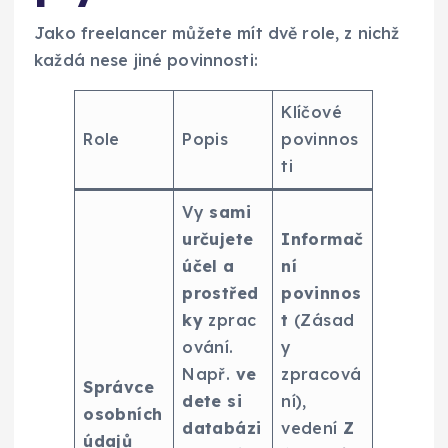
Jako freelancer můžete mít dvě role, z nichž
každá nese jiné povinnosti:
Klíčové
Role
Popis
povinnos
ti
Vy
sami
určujete
Informač
účel a
ní
prostřed
povinnos
ky
zprac
t
(Zásad
ování.
y
Např.
ve
zpracová
Správce
dete si
ní),
osobních
databázi
vedení
Z
údajů