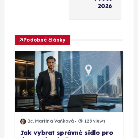
c
2026
e
p
Podobné články
r
o
p
ř
í
s
Bc. Martina Vaňková
128 views
Jak vybrat správné sídlo pro