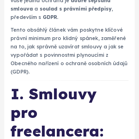
vaše jediná ochrana je
dobře sepsaná
smlouva
a
soulad s právními předpisy
,
především s
GDPR
.
Tento obsáhlý článek vám poskytne klíčové
právní minimum pro klidný spánek, zaměřené
na to, jak správně uzavírat smlouvy a jak se
vypořádat s povinnostmi plynoucími z
Obecného nařízení o ochraně osobních údajů
(GDPR).
I. Smlouvy
pro
freelancera: