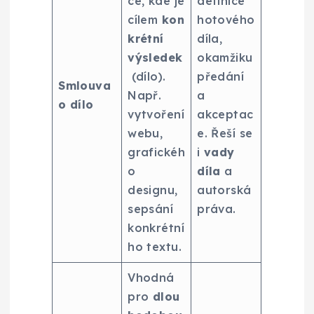
ce, kde je
definice
cílem
kon
hotového
krétní
díla,
výsledek
okamžiku
(dílo).
předání
Smlouva
Např.
a
o dílo
vytvoření
akceptac
webu,
e. Řeší se
grafickéh
i
vady
o
díla
a
designu,
autorská
sepsání
práva.
konkrétní
ho textu.
Vhodná
pro
dlou