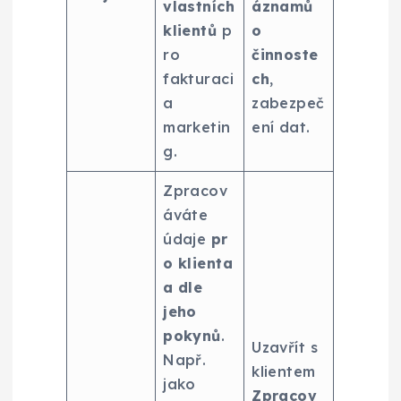
vlastních
áznamů
klientů
p
o
ro
činnoste
fakturaci
ch
,
a
zabezpeč
marketin
ení dat.
g.
Zpracov
áváte
údaje
pr
o klienta
a dle
jeho
pokynů
.
Uzavřít s
Např.
klientem
jako
Zpracov