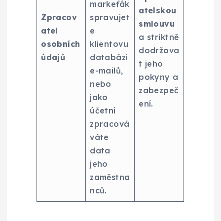
markeťák
atelskou
Zpracov
spravujet
smlouvu
atel
e
a striktně
osobních
klientovu
dodržova
údajů
databázi
t jeho
e-mailů,
pokyny a
nebo
zabezpeč
jako
ení.
účetní
zpracová
váte
data
jeho
zaměstna
nců.