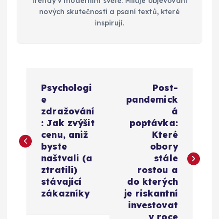
trendy v moderním světě. Miluje objevování
nových skutečností a psaní textů, které
inspirují.
N
Psychologi
Post-
a
e
pandemick
zdražování
á
v
: Jak zvýšit
poptávka:
cenu, aniž
Které
i
byste
obory
naštvali (a
stále
g
ztratili)
rostou a
stávající
do kterých
a
zákazníky
je riskantní
investovat
v roce