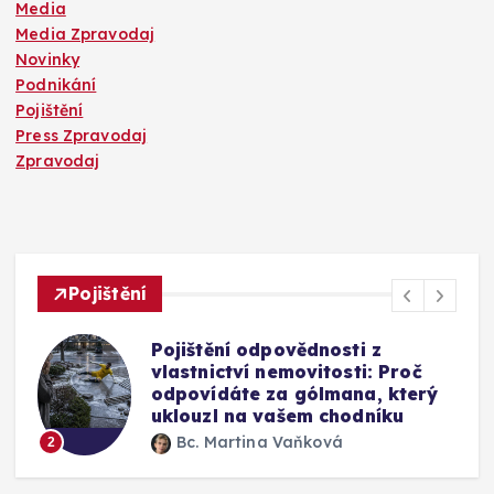
Media
Media Zpravodaj
Novinky
Podnikání
Pojištění
Press Zpravodaj
Zpravodaj
Pojištění
ovědnosti z
Mýty o pojištění sk
emovitosti: Proč
Vyplatí se připlatit
a gólmana, který
okno a jak funguj
ašem chodníku
výměny
Vaňková
Bc. Martina Vaňko
3