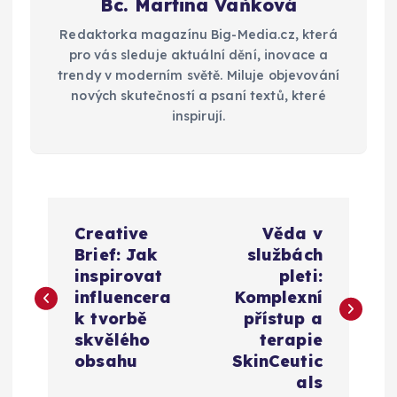
Bc. Martina Vaňková
Redaktorka magazínu Big-Media.cz, která
pro vás sleduje aktuální dění, inovace a
trendy v moderním světě. Miluje objevování
nových skutečností a psaní textů, které
inspirují.
N
Creative
Věda v
a
Brief: Jak
službách
inspirovat
pleti:
v
influencera
Komplexní
k tvorbě
přístup a
i
skvělého
terapie
obsahu
SkinCeutic
g
als