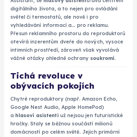
Assistant, se
hlasový asistent
stává centrem
digitálního života, a to nejen pro ovládání
světel či termostatů, ale nově i pro
vyhledávání informací a… pro reklamu.
Přesun reklamního prostoru do reproduktorů
otevírá inzerentům dveře do nových, vysoce
intimních prostředí, zároveň však vyvolává
vážné otázky ohledně ochrany
soukromí
.
Tichá revoluce v
obývacích pokojích
Chytré reproduktory (např. Amazon Echo,
Google Nest Audio, Apple HomePod)
a
hlasoví asistenti
už nejsou jen futuristické
hračky. Staly se běžnou součástí milionů
domácností po celém světě. Jejich primární