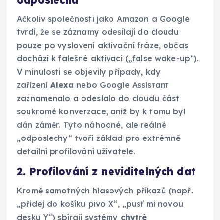
Ačkoliv společnosti jako Amazon a Google
tvrdí, že se záznamy odesílají do cloudu
pouze po vyslovení aktivační fráze, občas
dochází k falešné aktivaci („false wake-up“).
V minulosti se objevily případy, kdy
zařízení
Alexa
nebo Google Assistant
zaznamenalo a odeslalo do cloudu část
soukromé konverzace, aniž by k tomu byl
dán záměr. Tyto náhodné, ale reálné
„odposlechy“ tvoří základ pro extrémně
detailní profilování uživatele.
2. Profilování z neviditelných dat
Kromě samotných hlasových příkazů (např.
„přidej do košíku pivo X“, „pusť mi novou
desku Y“) sbírají systémy
chytré