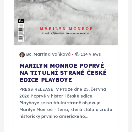
s
p
ě
v
Bc. Martina Vaňková
114 views
e
MARILYN MONROE POPRVÉ
NA TITULNÍ STRANĚ ČESKÉ
k
EDICE PLAYBOYE
PRESS RELEASE V Praze dne 25. června
2026 Poprvé v historii české edice
Playboye se na titulní straně objevuje
Marilyn Monroe – žena, která stála u zrodu
historicky prvního amerického…