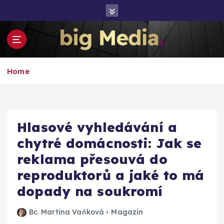
S
k
i
p
t
Inspirace pro mediální růst a podnikání
o
Home
c
o
n
t
e
Hlasové vyhledávání a
n
chytré domácnosti: Jak se
t
reklama přesouvá do
reproduktorů a jaké to má
dopady na soukromí
Bc. Martina Vaňková
Magazín