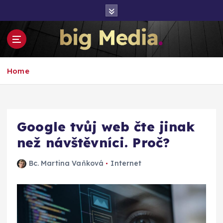
S
k
i
p
t
Inspirace pro mediální růst a podnikání
o
Home
c
o
n
t
e
Google tvůj web čte jinak
n
než návštěvníci. Proč?
t
Bc. Martina Vaňková
Internet