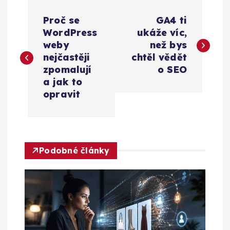
N
Proč se
GA4 ti
a
WordPress
ukáže víc,
weby
než bys
v
nejčastěji
chtěl vědět
zpomalují
o SEO
i
a jak to
opravit
g
a
Podobné články
c
e
p