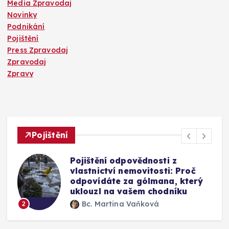
Media Zpravodaj
Novinky
Podnikání
Pojištění
Press Zpravodaj
Zpravodaj
Zpravy
Pojištění
Mýty o pojištění skel u auta:
Vyplatí se připlatit si za přední
okno a jak funguje oprava bez
výměny
Bc. Martina Vaňková
3