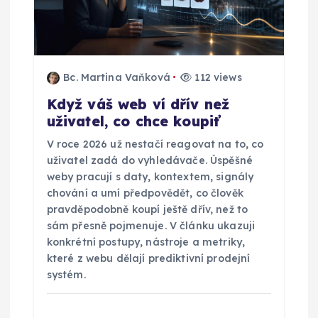
r
o
p
Bc. Martina Vaňková
112 views
Když váš web ví dřív než
ř
uživatel, co chce koupiť
í
V roce 2026 už nestačí reagovat na to, co
uživatel zadá do vyhledávače. Úspěšné
s
weby pracují s daty, kontextem, signály
chování a umí předpovědět, co člověk
p
pravděpodobně koupí ještě dřív, než to
sám přesně pojmenuje. V článku ukazuji
konkrétní postupy, nástroje a metriky,
ě
které z webu dělají prediktivní prodejní
systém.
v