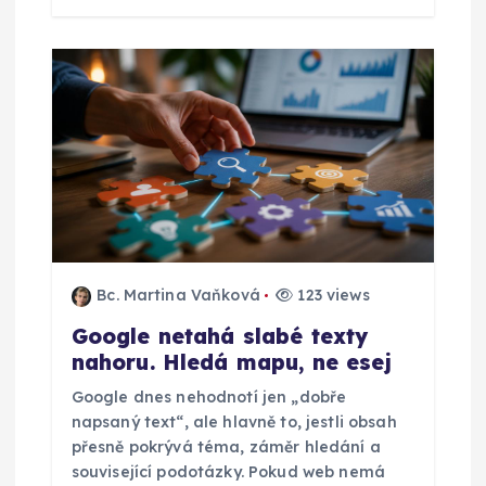
e
k
Bc. Martina Vaňková
123 views
Google netahá slabé texty
nahoru. Hledá mapu, ne esej
Google dnes nehodnotí jen „dobře
napsaný text“, ale hlavně to, jestli obsah
přesně pokrývá téma, záměr hledání a
související podotázky. Pokud web nemá