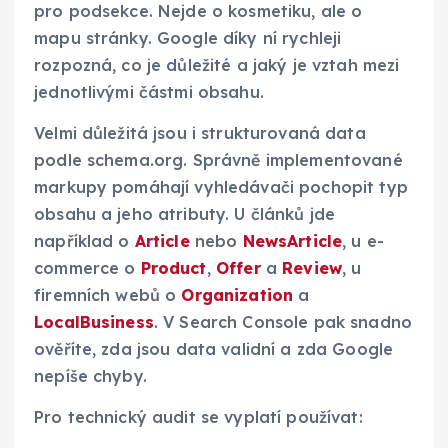
pro podsekce. Nejde o kosmetiku, ale o
mapu stránky. Google díky ní rychleji
rozpozná, co je důležité a jaký je vztah mezi
jednotlivými částmi obsahu.
Velmi důležitá jsou i strukturovaná data
podle schema.org. Správně implementované
markupy pomáhají vyhledávači pochopit typ
obsahu a jeho atributy. U článků jde
například o
Article
nebo
NewsArticle
, u e-
commerce o
Product
,
Offer
a
Review
, u
firemních webů o
Organization
a
LocalBusiness
. V Search Console pak snadno
ověříte, zda jsou data validní a zda Google
nepíše chyby.
Pro technický audit se vyplatí používat: