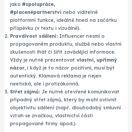
jako
#spolupráce,
#placenépartnerství
nebo viditelné
platformní funkce, ideálně hned na začátku
příspěvku (v textu i vizuálně).
Pravdivost sdělení:
Influencer nesmí o
propagovaném produktu, službě nebo vlastní
zkušenosti lhát či šířit zavádějící informace.
Vždy je nutné prezentovat
vlastní, upřímný
názor
, i když je to názor pozitivní, musí být
autentický. Klamavá reklama je nejen
neetická, ale i protizákonná.
Střet zájmů:
Je nutné otevřeně komunikovat
případný střet zájmů, který by mohl ovlivnit
objektivitu sdělení (např. dlouhodobý smluvní
vztah se značkou, vlastnictví části
propagované firmy apod.).