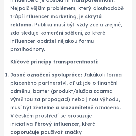
influencera je absolutní
transparentnost
.
Nejpalčivějším problémem, který dlouhodobě
trápí influencer marketing, je
skrytá
reklama
. Publiku musí být vždy zcela zřejmé,
zda sleduje komerční sdělení, za které
influencer obdržel nějakou formu
protihodnoty.
Klíčové principy transparentnosti:
Jasné označení spolupráce:
Jakákoli forma
placeného partnerství, ať už jde o finanční
odměnu, barter (produkt/služba zdarma
výměnou za propagaci) nebo jinou výhodu,
musí být
zřetelně a srozumitelně
označena.
V českém prostředí se prosazuje
iniciativa
Férový influencer
, která
doporučuje používat značky