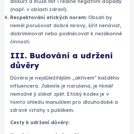
diskurz a může mít i reálné negativní dopady
(např. v oblasti zdraví).
Respektování etických norem:
Obsah by
neměl porušovat dobré mravy, šířit nenávist,
diskriminovat nebo podněcovat k nezákonné
činnosti.
III. Budování a udržení
důvěry
Důvěra je nejdůležitějším „aktivem“ každého
influencera. Jakmile je narušena, je téměř
nemožné ji získat zpět. Etický kodex je v
tomto ohledu manuálem pro dlouhodobé a
zdravé vztahy s publikem.
Cesty k udržení důvěry: