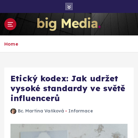
S
k
i
p
t
Inspirace pro mediální růst a podnikání
o
Home
c
o
n
t
e
Etický kodex: Jak udržet
n
vysoké standardy ve světě
t
influencerů
Bc. Martina Vaňková
Informace