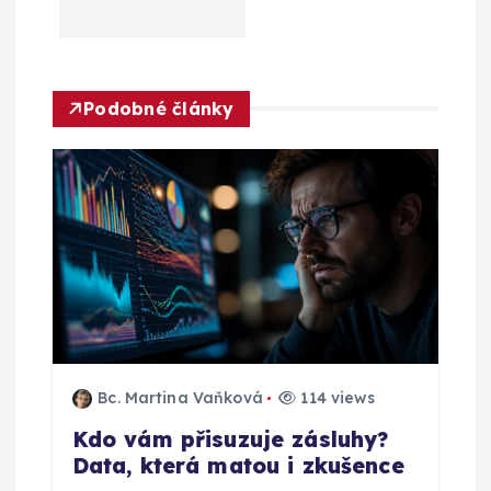
a
c
Podobné články
e
p
r
o
p
ř
Bc. Martina Vaňková
114 views
Kdo vám přisuzuje zásluhy?
í
Data, která matou i zkušence