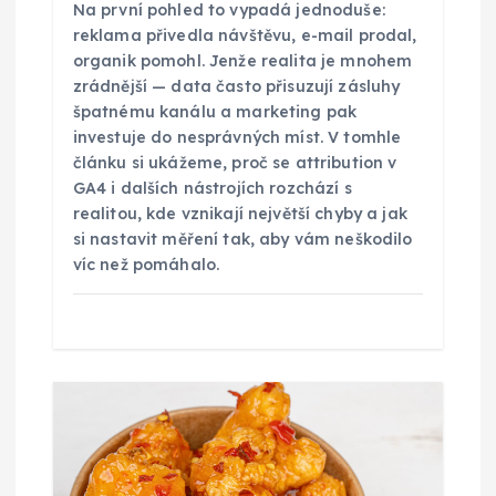
s
Na první pohled to vypadá jednoduše:
reklama přivedla návštěvu, e-mail prodal,
p
organik pomohl. Jenže realita je mnohem
zrádnější — data často přisuzují zásluhy
ě
špatnému kanálu a marketing pak
investuje do nesprávných míst. V tomhle
článku si ukážeme, proč se attribution v
v
GA4 i dalších nástrojích rozchází s
realitou, kde vznikají největší chyby a jak
e
si nastavit měření tak, aby vám neškodilo
víc než pomáhalo.
k