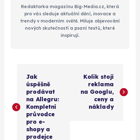
Redaktorka magazínu Big-Media.cz, která
pro vás sleduje aktuální dění, inovace a
trendy v moderním světě. Miluje objevování
nových skutečností a psaní textů, které
inspirují.
N
Jak
Kolik stojí
a
úspěšně
reklama
prodávat
na Googlu,
v
na Allegru:
ceny a
Kompletní
náklady
i
průvodce
pro e-
g
shopy a
prodejce