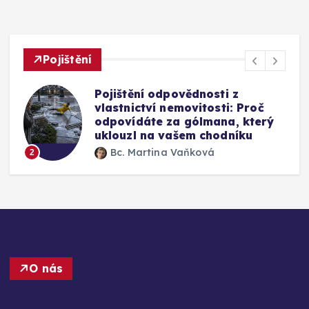
Pojištění
odpovědnosti z
Mýty o pojištění
 nemovitosti: Proč
Vyplatí se připla
 za gólmana, který
okno a jak fung
 vašem chodníku
výměny
na Vaňková
Bc. Martina Va
3
O nás