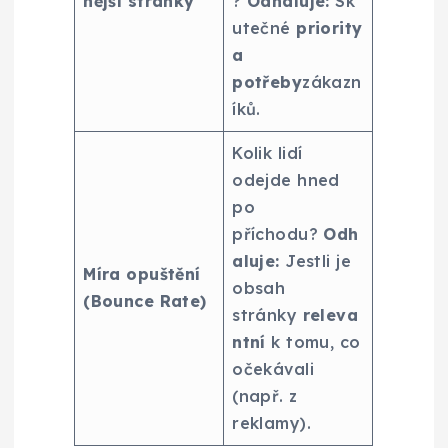
nější stránky
?
Odhaluje:
Sk
utečné
priority
a
potřeby
zákazn
íků.
Kolik lidí
odejde hned
po
příchodu?
Odh
aluje:
Jestli je
Míra opuštění
obsah
(Bounce Rate)
stránky
releva
ntní
k tomu, co
očekávali
(např. z
reklamy).