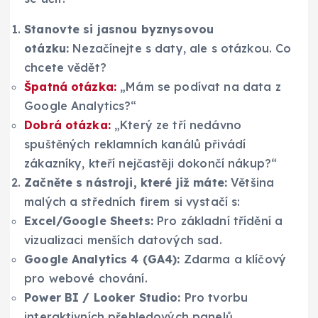
Stanovte si jasnou byznysovou
otázku:
Nezačínejte s daty, ale s otázkou. Co
chcete vědět?
Špatná otázka:
„Mám se podívat na data z
Google Analytics?“
Dobrá otázka:
„Který ze tří nedávno
spuštěných reklamních kanálů přivádí
zákazníky, kteří nejčastěji dokončí nákup?“
Začněte s nástroji, které již máte:
Většina
malých a středních firem si vystačí s:
Excel/Google Sheets:
Pro základní třídění a
vizualizaci menších datových sad.
Google Analytics 4 (GA4):
Zdarma a klíčový
pro webové chování.
Power BI / Looker Studio:
Pro tvorbu
interaktivních přehledových panelů