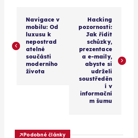
N
Navigace v
Hacking
a
mobilu: Od
pozornosti:
luxusu k
Jak řídit
v
nepostrad
schůzky,
atelné
prezentace
i
součásti
a e-maily,
moderního
abyste si
g
života
udrželi
soustředěn
a
í v
informační
c
m šumu
e
p
Podobné články