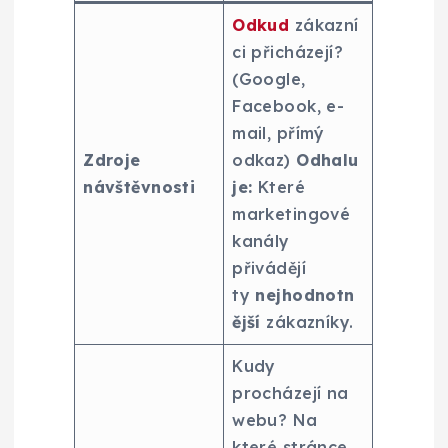
Odkud
zákazní
ci přicházejí?
(Google,
Facebook, e-
mail, přímý
Zdroje
odkaz)
Odhalu
návštěvnosti
je:
Které
marketingové
kanály
přivádějí
ty
nejhodnotn
ější
zákazníky.
Kudy
procházejí na
webu? Na
které stránce