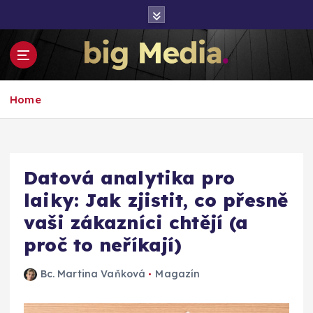
S
k
i
p
t
Inspirace pro mediální růst a podnikání
o
Home
c
o
n
t
e
Datová analytika pro
n
laiky: Jak zjistit, co přesně
t
vaši zákazníci chtějí (a
proč to neříkají)
Bc. Martina Vaňková
Magazín