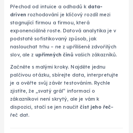
Přechod od intuice a odhadů k
data-
driven
rozhodování je klíčový rozdíl mezi
stagnující firmou a firmou, která
exponenciálně roste. Datová analytika je v
podstatě sofistikovaný způsob, jak
naslouchat trhu – ne z upřílišeně zdvořilých
slov, ale z
upřímných činů
vašich zákazníků.
Začněte s malými kroky. Najděte jednu
palčivou otázku, sbírejte data, interpretujte
je a ověřte svůj závěr testováním. Rychle
zjistíte, že „svatý grál“ informací o
zákazníkovi není skrytý, ale je vám k
dispozici, stačí se jen naučit
číst jeho řeč
–
řeč dat.