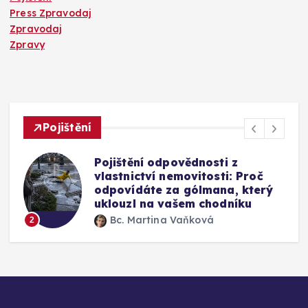
Press Zpravodaj
Zpravodaj
Zpravy
Pojištění
Mýty o pojištění skel u auta:
Vyplatí se připlatit si za přední
okno a jak funguje oprava bez
výměny
Bc. Martina Vaňková
3