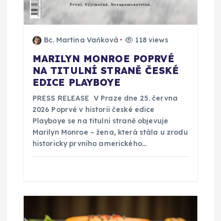
e
k
Bc. Martina Vaňková
118 views
MARILYN MONROE POPRVÉ
NA TITULNÍ STRANĚ ČESKÉ
EDICE PLAYBOYE
PRESS RELEASE V Praze dne 25. června
2026 Poprvé v historii české edice
Playboye se na titulní straně objevuje
Marilyn Monroe – žena, která stála u zrodu
historicky prvního amerického…