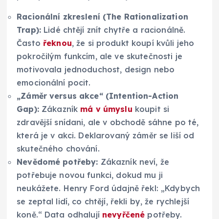
Racionální zkreslení (The Rationalization
Trap):
Lidé chtějí znít chytře a racionálně.
Často
řeknou
, že si produkt koupí kvůli jeho
pokročilým funkcím, ale ve skutečnosti je
motivovala jednoduchost, design nebo
emocionální pocit.
„Záměr versus akce“ (Intention-Action
Gap):
Zákazník
má v úmyslu
koupit si
zdravější snídani, ale v obchodě sáhne po té,
která je v akci. Deklarovaný záměr se liší od
skutečného chování.
Nevědomé potřeby:
Zákazník neví, že
potřebuje novou funkci, dokud mu ji
neukážete. Henry Ford údajně řekl: „Kdybych
se zeptal lidí, co chtějí, řekli by, že rychlejší
koně.“ Data odhalují
nevyřčené
potřeby.