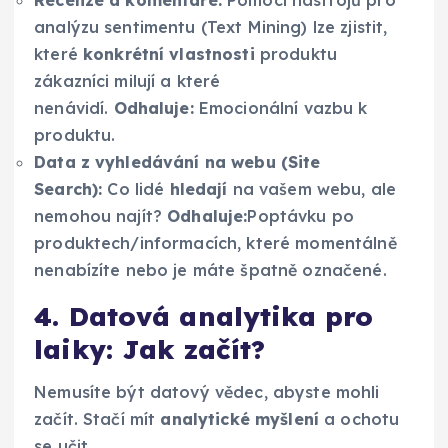
Recenze a komentáře:
Pomocí nástrojů pro
analýzu sentimentu (Text Mining) lze zjistit,
které
konkrétní vlastnosti
produktu
zákazníci milují a které
nenávidí.
Odhaluje:
Emocionální vazbu k
produktu.
Data z vyhledávání na webu (Site
Search):
Co lidé
hledají
na vašem webu, ale
nemohou najít?
Odhaluje:
Poptávku po
produktech/informacích, které momentálně
nenabízíte nebo je máte špatně označené.
4. Datová analytika pro
laiky: Jak začít?
Nemusíte být datový vědec, abyste mohli
začít. Stačí mít
analytické myšlení
a ochotu
se učit.