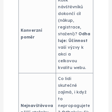
Kolik
návštěvníků
dokončí cíl
(nákup,
registrace,
Konverzní
stažení)?
Odha
poměr
luje:
Účinnost
vaší výzvy k
akci a
celkovou
kvalitu webu.
Co lidi
skutečně
zajímá, i když
to
Nejnavštěvova
nepropagujete