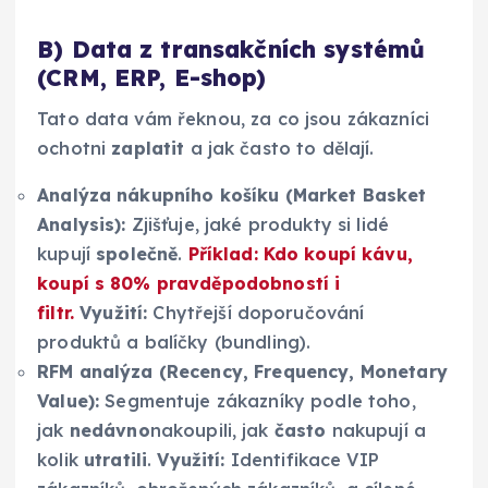
B) Data z transakčních systémů
(CRM, ERP, E-shop)
Tato data vám řeknou, za co jsou zákazníci
ochotni
zaplatit
a jak často to dělají.
Analýza nákupního košíku (Market Basket
Analysis):
Zjišťuje, jaké produkty si lidé
kupují
společně
.
Příklad: Kdo koupí kávu,
koupí s 80% pravděpodobností i
filtr.
Využití:
Chytřejší doporučování
produktů a balíčky (bundling).
RFM analýza (Recency, Frequency, Monetary
Value):
Segmentuje zákazníky podle toho,
jak
nedávno
nakoupili, jak
často
nakupují a
kolik
utratili
.
Využití:
Identifikace VIP