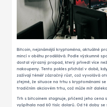
Bitcoin, nejznámější kryptoměna, aktuálně pr
mincí v oběhu prodělává. Podle výzkumné spo
dostal výrazný propad, který přivedl více ne
nakoupeny. Tento pokles přichází v době, kd
zažívají téměř zázračný růst, což vyvolává o
zřejmé, že situace na trhu s kryptoměnami se 
tradičním akciovém trhu, což může mít daleko
Trh s bitcoinem stagnuje, přičemž jeho cena
vyšplhala nad 60 tisíc dolarů. Od té doby se