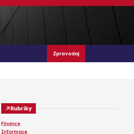
ia
Pojištění
Zpravodaj
Rubriky
Finance
Informace