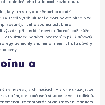
istotu ohledně jeho budoucích rozhodnutí.
iku, kdy trh s kryptoměnami prochází
se snaží využít situaci a dokupovat bitcoin za
plikovanější. Jeho společnost, která
lí výzvám při hledání nových financí, což může
u. Tato situace nedává investorům příliš důvodů
trategy by mohly znamenat nejen ztrátu důvěry
jeho ceny.
coinu a
n v následujících měsících. Historie ukazuje, že
stupům, ale současná situace je velmi odlišná.
ou znamenat, že tentokrát bude zotavení mnohem