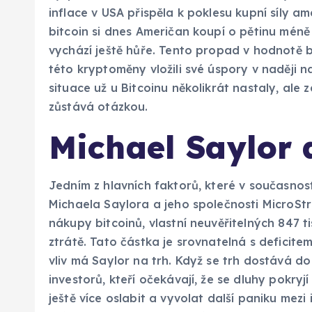
inflace v USA přispěla k poklesu kupní síly 
bitcoin si dnes Američan koupí o pětinu mén
vychází ještě hůře. Tento propad v hodnotě bi
této kryptoměny vložili své úspory v naději n
situace už u Bitcoinu několikrát nastaly, ale 
zůstává otázkou.
Michael Saylor a
Jedním z hlavních faktorů, které v současnosti 
Michaela Saylora a jeho společnosti MicroStr
nákupy bitcoinů, vlastní neuvěřitelných 847 ti
ztrátě. Tato částka je srovnatelná s deficite
vliv má Saylor na trh. Když se trh dostává do
investorů, kteří očekávají, že se dluhy pokry
ještě více oslabit a vyvolat další paniku mezi 