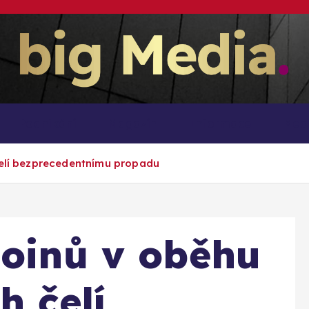
Inspirace pro mediální růst a podnikání
Podnikání
Magazín
Informace
Med
čelí bezprecedentnímu propadu
coinů v oběhu
h čelí