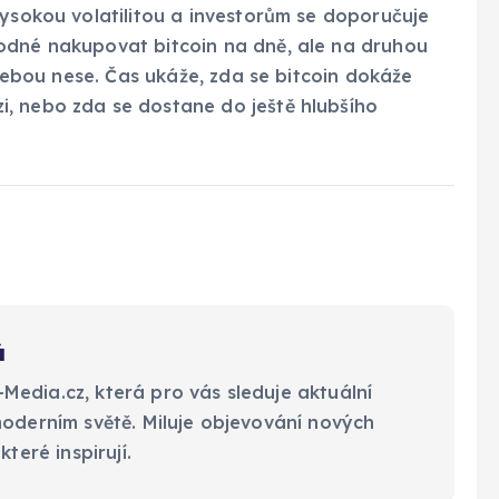
vysokou volatilitou a investorům se doporučuje
odné nakupovat bitcoin na dně, ale na druhou
s sebou nese. Čas ukáže, zda se bitcoin dokáže
, nebo zda se dostane do ještě hlubšího
á
edia.cz, která pro vás sleduje aktuální
moderním světě. Miluje objevování nových
které inspirují.