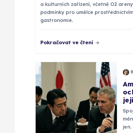
e
a kulturních zařízení, včetně O2 areny
podmínky pro umělce prostřednictvím
p
gastronomie.
r
Pokračovat ve čtení
o
p
Am
ř
oc
je
í
Spo
s
měn
jen