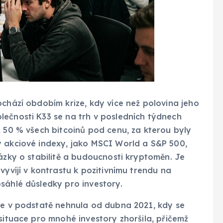
ochází obdobím krize, kdy více než polovina jeho
lečnosti K33 se na trh v posledních týdnech
ž 50 % všech bitcoinů pod cenu, za kterou byly
y akciové indexy, jako MSCI World a S&P 500,
tázky o stabilitě a budoucnosti kryptoměn. Je
vyvíjí v kontrastu k pozitivnímu trendu na
sáhlé důsledky pro investory.
 se v podstatě nehnula od dubna 2021, kdy se
 situace pro mnohé investory zhoršila, přičemž