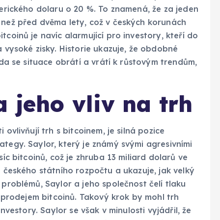
amerického dolaru o 20 %. To znamená, že za jeden
ě než před dvěma lety, což v českých korunách
tcoinů je navíc alarmující pro investory, kteří do
a vysoké zisky. Historie ukazuje, že obdobné
zda se situace obrátí a vrátí k růstovým trendům,
 jeho vliv na trh
ovlivňují trh s bitcoinem, je silná pozice
ategy. Saylor, který je známý svými agresivními
síc bitcoinů, což je zhruba 13 miliard dolarů ve
m českého státního rozpočtu a ukazuje, jak velký
 problémů, Saylor a jeho společnost čelí tlaku
jí prodejem bitcoinů. Takový krok by mohl trh
investory. Saylor se však v minulosti vyjádřil, že