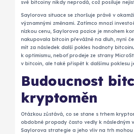
své bitcoiny nikdy neprodá, což posiluje nej
Saylorova situace se zhoršuje právě v okamž
významnými změnami. Zatímco mnozí investoři 
nízkou cenu, Saylorova pozice je mnohem kom
nakupovala bitcoin převážně na dluh, nyní če
mít za následek další pokles hodnoty bitcoin
k optimismu, neboť prodeje ze strany MicroS
v bitcoin, ale také přispět k dalšímu poklesu 
Budoucnost bit
kryptoměn
Otázkou zůstává, co se stane s trhem kryptomě
obdobné propady často vedly k následným vze
Saylorova strategie a jeho vliv na trh moh