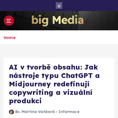
S
k
i
p
t
Inspirace pro mediální růst a podnikání
o
Home
c
o
n
t
e
AI v tvorbě obsahu: Jak
n
nástroje typu ChatGPT a
t
Midjourney redefinují
copywriting a vizuální
produkci
Bc. Martina Vaňková
Informace