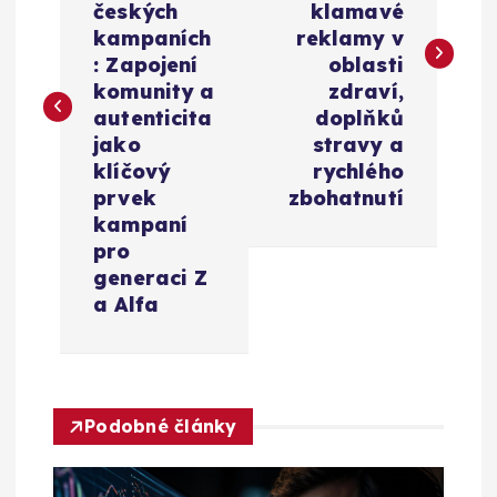
českých
klamavé
i
kampaních
reklamy v
: Zapojení
oblasti
g
komunity a
zdraví,
autenticita
doplňků
a
jako
stravy a
klíčový
rychlého
c
prvek
zbohatnutí
kampaní
e
pro
generaci Z
a Alfa
p
r
o
Podobné články
p