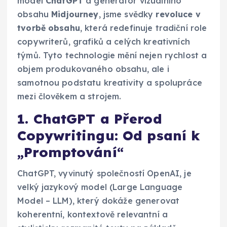
model
ChatGPT
a generátor vizuálního
obsahu
Midjourney
, jsme svědky
revoluce v
tvorbě obsahu
, která redefinuje tradiční role
copywriterů, grafiků a celých kreativních
týmů. Tyto technologie mění nejen rychlost a
objem produkovaného obsahu, ale i
samotnou podstatu kreativity a spolupráce
mezi člověkem a strojem.
1. ChatGPT a Přerod
Copywritingu: Od psaní k
„Promptování“
ChatGPT, vyvinutý společností OpenAI, je
velký jazykový model (Large Language
Model – LLM), který dokáže generovat
koherentní, kontextově relevantní a