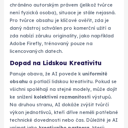
chráněno autorským právem (jelikož tvůrce
není fyzická osoba), situace je stále nejasná.
Pro tvůrce obsahu je klíčové ověřit, zda je
daný nástroj schválen pro komerční užití a
zda nabízí záruku originality, jako například
Adobe Firefly, trénovaný pouze na
licencovaných datech.
Dopad na Lidskou Kreativitu
Panuje obava, že AI povede k
uniformitě
obsahu
a potlačí lidskou kreativitu. Pokud se
všichni spoléhají na stejné modely, může dojít
ke snížení
kolektivní rozmanitosti
výstupů.
Na druhou stranu, AI dokáže zvýšit tvůrčí
výkon jednotlivců, kteří dříve neměli potřebné
technické dovednosti nebo čas. Důležité je AI
vnímat jako
kreativního partnera
, který