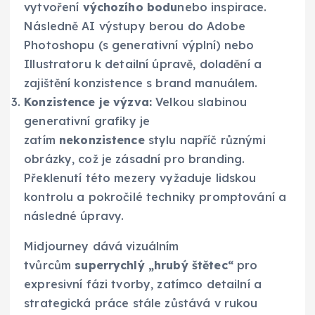
vytvoření
výchozího bodu
nebo inspirace.
Následně AI výstupy berou do Adobe
Photoshopu (s generativní výplní) nebo
Illustratoru k detailní úpravě, doladění a
zajištění konzistence s brand manuálem.
Konzistence je výzva:
Velkou slabinou
generativní grafiky je
zatím
nekonzistence
stylu napříč různými
obrázky, což je zásadní pro branding.
Překlenutí této mezery vyžaduje lidskou
kontrolu a pokročilé techniky promptování a
následné úpravy.
Midjourney dává vizuálním
tvůrcům
superrychlý „hrubý štětec“
pro
expresivní fázi tvorby, zatímco detailní a
strategická práce stále zůstává v rukou