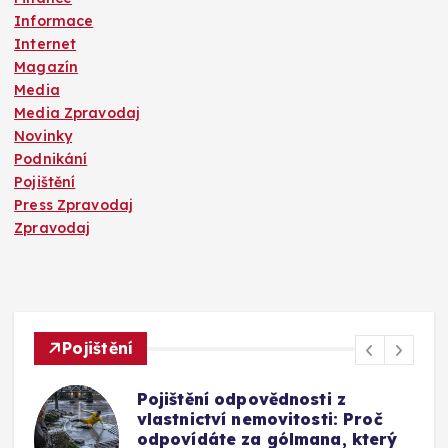
Informace
Internet
Magazín
Media
Media Zpravodaj
Novinky
Podnikání
Pojištění
Press Zpravodaj
Zpravodaj
Pojištění
Mýty o pojištění skel u auta:
Vyplatí se připlatit si za přední
okno a jak funguje oprava bez