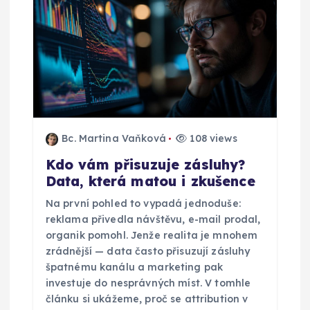
ř
í
s
p
Bc. Martina Vaňková
108 views
ě
Kdo vám přisuzuje zásluhy?
Data, která matou i zkušence
v
Na první pohled to vypadá jednoduše:
e
reklama přivedla návštěvu, e-mail prodal,
organik pomohl. Jenže realita je mnohem
zrádnější — data často přisuzují zásluhy
k
špatnému kanálu a marketing pak
investuje do nesprávných míst. V tomhle
článku si ukážeme, proč se attribution v