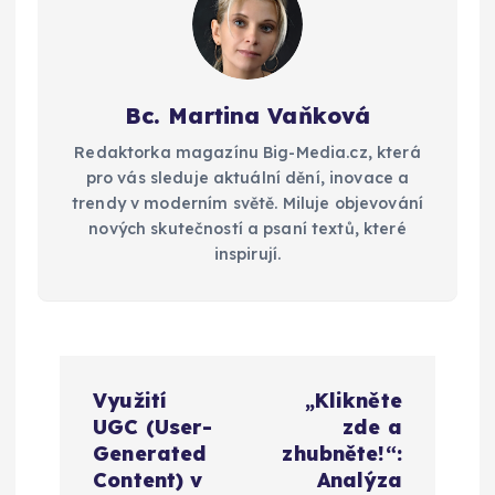
Bc. Martina Vaňková
Redaktorka magazínu Big-Media.cz, která
pro vás sleduje aktuální dění, inovace a
trendy v moderním světě. Miluje objevování
nových skutečností a psaní textů, které
inspirují.
N
Využití
„Klikněte
a
UGC (User-
zde a
Generated
zhubněte!“:
v
Content) v
Analýza